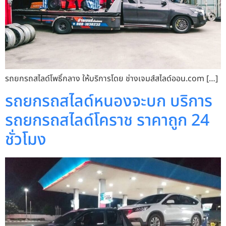
รถยกรถสไลด์โพธิ์กลาง ให้บริการโดย ช่างเจมส์สไลด์ออน.com […]
รถยกรถสไลด์หนองจะบก บริการ
รถยกรถสไลด์โคราช ราคาถูก 24
ชั่วโมง