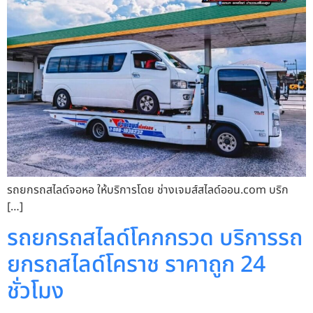
รถยกรถสไลด์จอหอ ให้บริการโดย ช่างเจมส์สไลด์ออน.com บริก
[…]
รถยกรถสไลด์โคกกรวด บริการรถ
ยกรถสไลด์โคราช ราคาถูก 24
ชั่วโมง