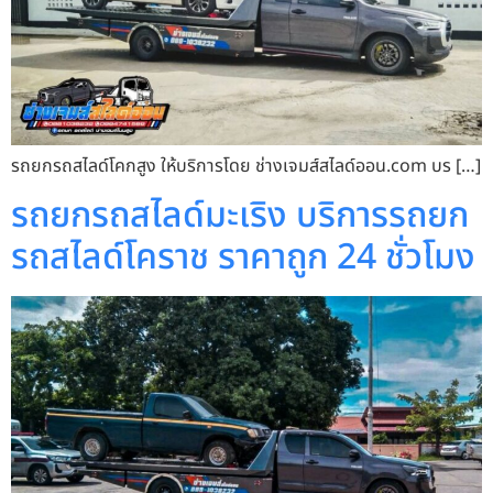
รถยกรถสไลด์โคกสูง ให้บริการโดย ช่างเจมส์สไลด์ออน.com บร […]
รถยกรถสไลด์มะเริง บริการรถยก
รถสไลด์โคราช ราคาถูก 24 ชั่วโมง