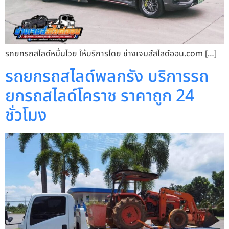
รถยกรถสไลด์หมื่นไวย ให้บริการโดย ช่างเจมส์สไลด์ออน.com […]
รถยกรถสไลด์พลกรัง บริการรถ
ยกรถสไลด์โคราช ราคาถูก 24
ชั่วโมง