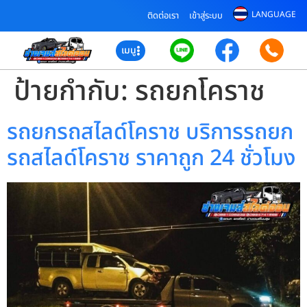
LANGUAGE
ติดต่อเรา
เข้าสู่ระบบ
เมนู
ป้ายกำกับ:
รถยกโคราช
รถยกรถสไลด์โคราช บริการรถยก
รถสไลด์โคราช ราคาถูก 24 ชั่วโมง