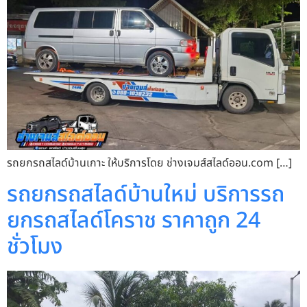
รถยกรถสไลด์บ้านเกาะ ให้บริการโดย ช่างเจมส์สไลด์ออน.com […]
รถยกรถสไลด์บ้านใหม่ บริการรถ
ยกรถสไลด์โคราช ราคาถูก 24
ชั่วโมง