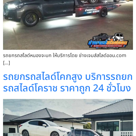
รถยกรถสไลด์หนองจะบก ให้บริการโดย ช่างเจมส์สไลด์ออน.com
[…]
รถยกรถสไลด์โคกสูง บริการรถยก
รถสไลด์โคราช ราคาถูก 24 ชั่วโมง