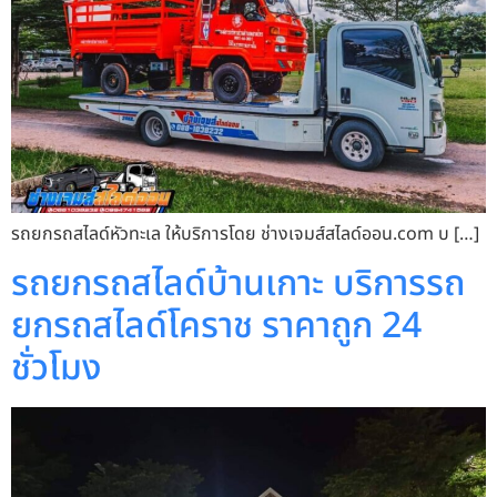
รถยกรถสไลด์หัวทะเล ให้บริการโดย ช่างเจมส์สไลด์ออน.com บ […]
รถยกรถสไลด์บ้านเกาะ บริการรถ
ยกรถสไลด์โคราช ราคาถูก 24
ชั่วโมง