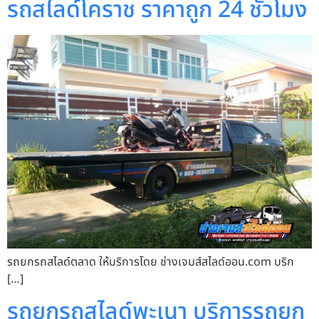
รถสไลด์โคราช ราคาถูก 24 ชั่วโมง
รถยกรถสไลด์ตลาด ให้บริการโดย ช่างเจมส์สไลด์ออน.com บริก
[…]
รถยกรถสไลด์พะเนา บริการรถยก