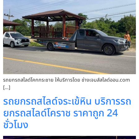
รถยกรถสไลด์โคกกระชาย ให้บริการโดย ช่างเจมส์สไลด์ออน.com
[…]
รถยกรถสไลด์จระเข้หิน บริการรถ
ยกรถสไลด์โคราช ราคาถูก 24
ชั่วโมง