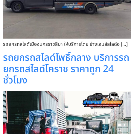
รถยกรถสไลด์เมืองนครราชสีมา ให้บริการโดย ช่างเจมส์สไลด์อ […]
รถยกรถสไลด์โพธิ์กลาง บริการรถ
ยกรถสไลด์โคราช ราคาถูก 24
ชั่วโมง