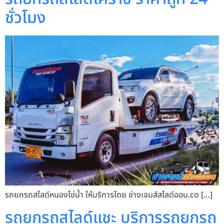
ชั่วโมง
รถยกรถสไลด์หนองไข่น้ำ ให้บริการโดย ช่างเจมส์สไลด์ออน.co […]
รถยกรถสไลด์แชะ บริการรถยกรถ