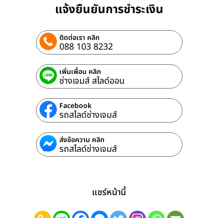
แจ้งยืนยันการชำระเงิน
ติดต่อเรา คลิก
088 103 8232
เพิ่มเพื่อน คลิก
ช่างเจมส์ สไลด์ออน
Facebook
รถสไลด์ช่างเจมส์
ส่งข้อความ คลิก
รถสไลด์ช่างเจมส์
แชร์หน้านี้