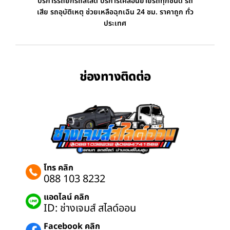
บริการรถยกรถสไลด์ บริการ​เคลื่อนย้ายรถทุกชนิด​ รถ
เสีย รถอุบัติเหตุ ช่วยเหลือฉุกเฉิน 24 ชม. ราคาถูก ทั่ว
ประเทศ
ช่องทางติดต่อ
โทร คลิก
088 103 8232
แอดไลน์ คลิก
ID: ช่างเจมส์ สไลด์ออน
Facebook คลิก