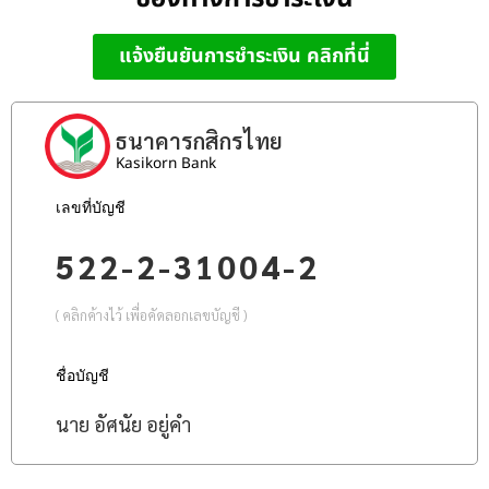
แจ้งยืนยันการชำระเงิน คลิกที่นี่
ธนาคารกสิกรไทย
Kasikorn Bank
เลขที่บัญชี
522-2-31004-2
( คลิกค้างไว้ เพื่อคัดลอกเลขบัญชี )
ชื่อบัญชี
นาย อัศนัย อยู่คำ