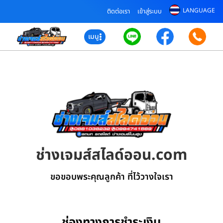
LANGUAGE
ติดต่อเรา
เข้าสู่ระบบ
เมนู
ช่างเจมส์สไลด์ออน.com
ขอขอบพระคุณลูกค้า ที่ไว้วางใจเรา
ช่องทางการชำระเงิน