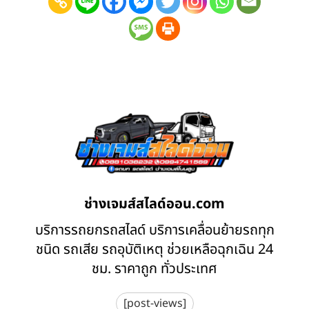
ช่างเจมส์สไลด์ออน.com
บริการรถยกรถสไลด์ บริการ​เคลื่อนย้ายรถทุก
ชนิด​ รถเสีย รถอุบัติเหตุ ช่วยเหลือฉุกเฉิน 24
ชม. ราคาถูก ทั่วประเทศ
[post-views]