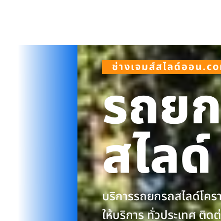
ช่างเจมส์สไลด์ออน.c
รถยก​
สไลด์​
บริการรถยกรถสไลด์โครา
ให้บริการ ทั่วประเทศ ติด