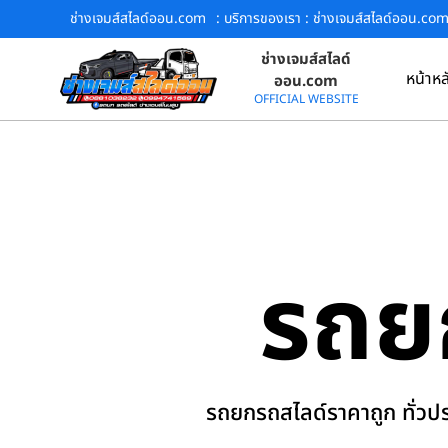
ช่างเจมส์สไลด์ออน.com
: บริการของเรา : ช่างเจมส์สไลด์ออน.co
ช่างเจมส์สไลด์
หน้าหล
ออน.com
OFFICIAL WEBSITE
รถย
รถยกรถสไลด์ราคาถูก ทั่ว