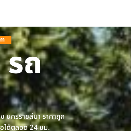
om
 รถ
ช นครราชสีมา ราคาถูก
ต่อได้ตลอด 24 ชม.