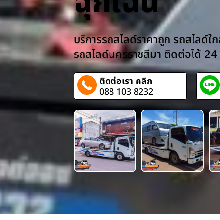
ฉุกเฉิน
บริการรถสไลด์ราคาถูก รถสไลด์ใก
รถสไลด์นครราชสีมา ติดต่อได้ 24 ช
ติดต่อเรา คลิก
088 103 8232