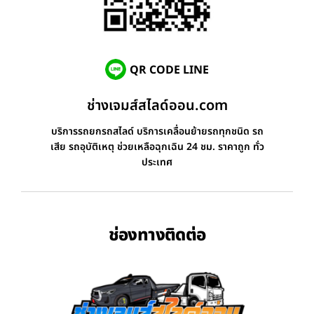
QR CODE LINE
ช่างเจมส์สไลด์ออน.com
บริการรถยกรถสไลด์ บริการ​เคลื่อนย้ายรถทุกชนิด​ รถ
เสีย รถอุบัติเหตุ ช่วยเหลือฉุกเฉิน 24 ชม. ราคาถูก ทั่ว
ประเทศ
ช่องทางติดต่อ