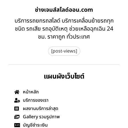
ช่างเจมส์สไลด์ออน.com
บริการรถยกรถสไลด์ บริการ​เคลื่อนย้ายรถทุก
ชนิด​ รถเสีย รถอุบัติเหตุ ช่วยเหลือฉุกเฉิน 24
ชม. ราคาถูก ทั่วประเทศ
[post-views]
แผนผังเว็บไซต์
หน้าหลัก
บริการของเรา
ผลงานบริการล่าสุด
Gallery รวมรูปภาพ
บัญชีชำระเงิน