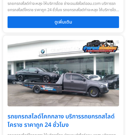
รถยกรถสไลด์ท่าจะหลุง ให้บริการโดย ช่างเจมส์สไลด์ออน.com บริการรถ
ยกรถสไลด์โคราช ราคาถูก 24 ชั่วโมง รถยกรถสไลด์ท่าจะหลุง ให้บริการโดย
ช่างเจมส์สไลด์ออน.com บริการรถยกรถสไลด์โคราช รถยกรถสไลด์
ดูเพิ่มเติม
นครราชสีมา ร…
รถยกรถสไลด์โคกกลาง บริการรถยกรถสไลด์
โคราช ราคาถูก 24 ชั่วโมง