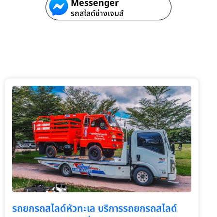
Messenger
รถสไลด์ช่างเจมส์
รถยกรถสไลด์หัวทะเล บริการรถยกรถสไลด์