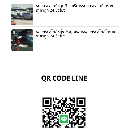
รถยกรถสไลด์หลุมข้าว บริการรถยกรถสไลด์โคราช
ราคาถูก 24 ชั่วโมง
รถยกรถสไลด์หลุ่งประดู่ บริการรถยกรถสไลด์โคราช
ราคาถูก 24 ชั่วโมง
QR CODE LINE