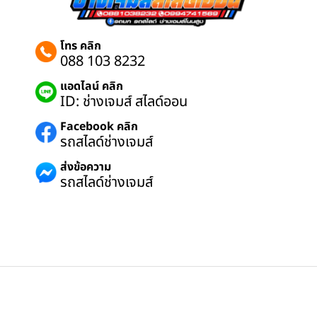
โทร คลิก
088 103 8232
แอดไลน์ คลิก
ID: ช่างเจมส์ สไลด์ออน
Facebook คลิก
รถสไลด์ช่างเจมส์
ส่งข้อความ
รถสไลด์ช่างเจมส์