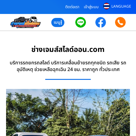
LANGUAGE
ติดต่อเรา
เข้าสู่ระบบ
เมนู
ช่างเจมส์สไลด์ออน.com
บริการรถยกรถสไลด์ บริการ​เคลื่อนย้ายรถทุกชนิด​ รถเสีย รถ
อุบัติเหตุ ช่วยเหลือฉุกเฉิน 24 ชม. ราคาถูก ทั่วประเทศ