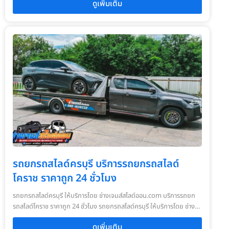
ดูเพิ่มเติม
สไลด์นครราชสีมา ร…
รถยกรถสไลด์ครบุรี บริการรถยกรถสไลด์
โคราช ราคาถูก 24 ชั่วโมง
รถยกรถสไลด์ครบุรี ให้บริการโดย ช่างเจมส์สไลด์ออน.com บริการรถยก
รถสไลด์โคราช ราคาถูก 24 ชั่วโมง รถยกรถสไลด์ครบุรี ให้บริการโดย ช่าง
เจมส์สไลด์ออน.com บริการรถยกรถสไลด์โคราช รถยกรถสไลด์
ดูเพิ่มเติม
นครราชสีมา ราคาถูก…