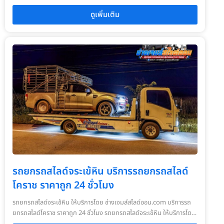
เจมส์สไลด์ออน.com บริการรถยกรถสไลด์โคราช รถยกรถสไลด์
ดูเพิ่มเติม
นครราชสีมา ราค…
รถยกรถสไลด์จระเข้หิน บริการรถยกรถสไลด์
โคราช ราคาถูก 24 ชั่วโมง
รถยกรถสไลด์จระเข้หิน ให้บริการโดย ช่างเจมส์สไลด์ออน.com บริการรถ
ยกรถสไลด์โคราช ราคาถูก 24 ชั่วโมง รถยกรถสไลด์จระเข้หิน ให้บริการโดย
ช่างเจมส์สไลด์ออน.com บริการรถยกรถสไลด์โคราช รถยกรถสไลด์