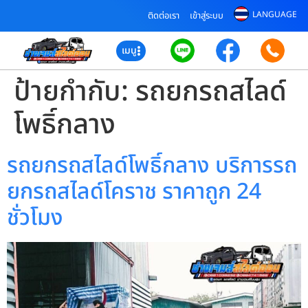
LANGUAGE
ติดต่อเรา
เข้าสู่ระบบ
เมนู
ป้ายกำกับ:
รถยกรถสไลด์
โพธิ์กลาง
รถยกรถสไลด์โพธิ์กลาง บริการรถ
ยกรถสไลด์โคราช ราคาถูก 24
ชั่วโมง