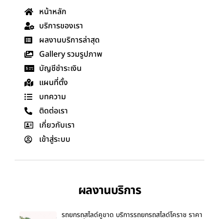
หน้าหลัก
บริการของเรา
ผลงานบริการล่าสุด
Gallery รวมรูปภาพ
บัญชีชำระเงิน
แผนที่ตั้ง
บทความ
ติดต่อเรา
เกี่ยวกับเรา
เข้าสู่ระบบ
ผลงานบริการ
รถยกรถสไลด์คูขาด บริการรถยกรถสไลด์โคราช ราคา