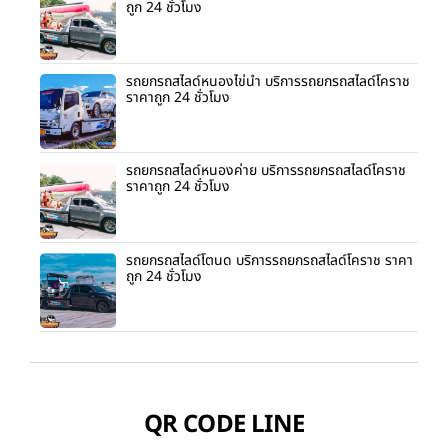
ถูก 24 ชั่วโมง
รถยกรถสไลด์หนองไข่น้ำ บริการรถยกรถสไลด์โคราช
ราคาถูก 24 ชั่วโมง
รถยกรถสไลด์หนองค่าย บริการรถยกรถสไลด์โคราช
ราคาถูก 24 ชั่วโมง
รถยกรถสไลด์โตนด บริการรถยกรถสไลด์โคราช ราคา
ถูก 24 ชั่วโมง
QR CODE LINE