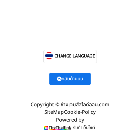
CHANGE LANGUAGE
กลับด้านบน
Copyright © ช่างเจมส์สไลด์ออน.com
SiteMap
Cookie-Policy
Powered by
รับทำเว็บไซต์