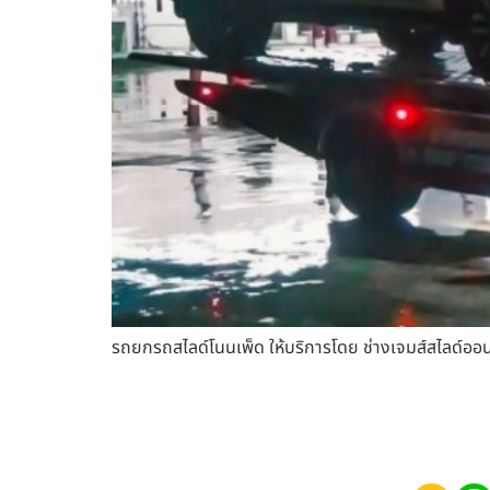
รถยกรถสไลด์โนนเพ็ด ให้บริการโดย ช่างเจมส์สไลด์อ