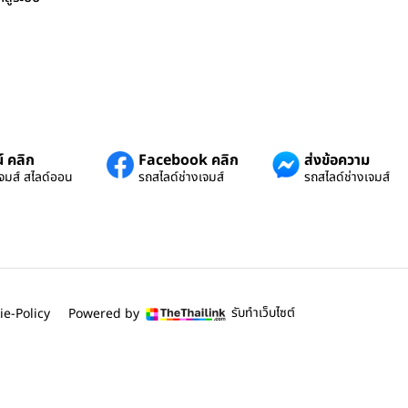
์ คลิก
Facebook คลิก
ส่งข้อความ
เจมส์ สไลด์ออน
รถสไลด์ช่างเจมส์
รถสไลด์ช่างเจมส์
รับทำเว็บไซต์
ie-Policy
Powered by