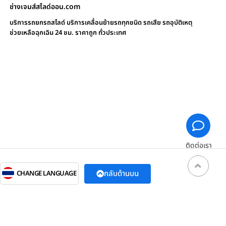
ช่างเจมส์สไลด์ออน.com
บริการรถยกรถสไลด์ บริการ​เคลื่อนย้ายรถทุกชนิด​ รถเสีย รถอุบัติเหตุ
ช่วยเหลือฉุกเฉิน 24 ชม. ราคาถูก ทั่วประเทศ
ติดต่อเรา
กลับด้านบน
CHANGE LANGUAGE