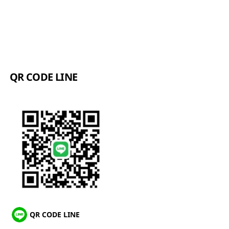
QR CODE LINE
QR CODE LINE