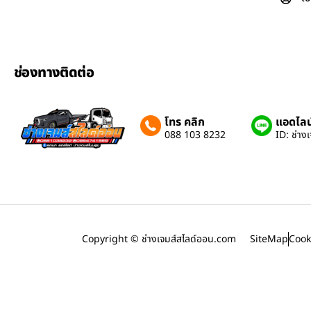
ช่องทางติดต่อ
โทร คลิก
แอดไลน
088 103 8232
ID: ช่าง
Copyright © ช่างเจมส์สไลด์ออน.com
SiteMap
Cook