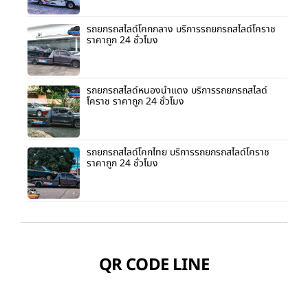
รถยกรถสไลด์โคกกลาง บริการรถยกรถสไลด์โคราช
ราคาถูก 24 ชั่วโมง
รถยกรถสไลด์หนองน้ำแดง บริการรถยกรถสไลด์
โคราช ราคาถูก 24 ชั่วโมง
รถยกรถสไลด์โคกไทย บริการรถยกรถสไลด์โคราช
ราคาถูก 24 ชั่วโมง
QR CODE LINE