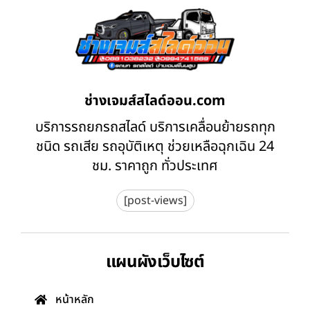
ช่างเจมส์สไลด์ออน.com
บริการรถยกรถสไลด์ บริการ​เคลื่อนย้ายรถทุก
ชนิด​ รถเสีย รถอุบัติเหตุ ช่วยเหลือฉุกเฉิน 24
ชม. ราคาถูก ทั่วประเทศ
[post-views]
แผนผังเว็บไซต์
หน้าหลัก