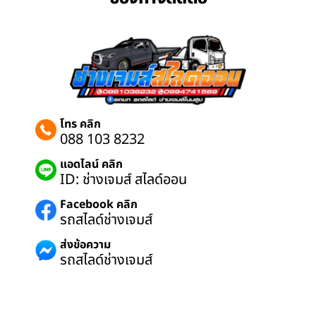
โทร คลิก
088 103 8232
แอดไลน์ คลิก
ID: ช่างเจมส์ สไลด์ออน
Facebook คลิก
รถสไลด์ช่างเจมส์
ส่งข้อความ
รถสไลด์ช่างเจมส์