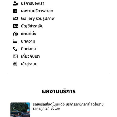
บริการของเรา
ผลงานบริการล่าสุด
Gallery รวมรูปภาพ
บัญชีชำระเงิน
แผนที่ตั้ง
บทความ
ติดต่อเรา
เกี่ยวกับเรา
เข้าสู่ระบบ
ผลงานบริการ
รถยกรถสไลด์โนนแดง บริการรถยกรถสไลด์โคราช
ราคาถูก 24 ชั่วโมง