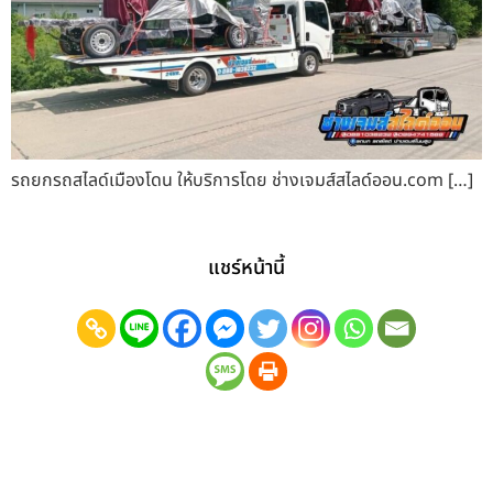
รถยกรถสไลด์เมืองโดน ให้บริการโดย ช่างเจมส์สไลด์ออน.com […]
แชร์หน้านี้