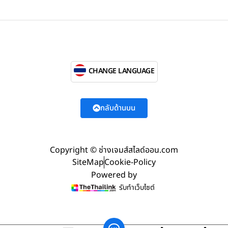
CHANGE LANGUAGE
กลับด้านบน
Copyright © ช่างเจมส์สไลด์ออน.com
SiteMap
Cookie-Policy
Powered by
รับทำเว็บไซต์