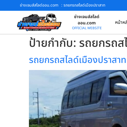
ช่างเจมส์สไลด์ออน.com
: รถยกรถสไลด์เมืองปราสาท
ช่างเจมส์สไลด์
หน้าหล
ออน.com
OFFICIAL WEBSITE
ป้ายกำกับ:
รถยกรถสไ
รถยกรถสไลด์เมืองปราสาท 