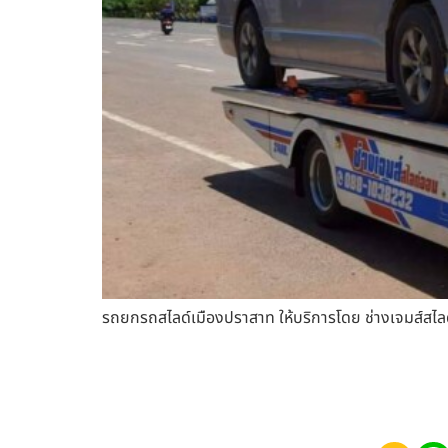
รถยกรถสไลด์เมืองปราสาท ให้บริการโดย ช่างเจมส์สไล