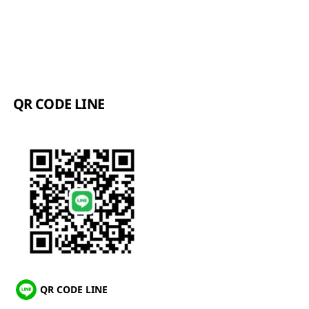
QR CODE LINE
QR CODE LINE