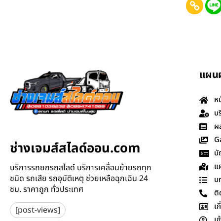
แผนผั
หน
บร
ผล
G
ช่างเจมส์สไลด์ออน.com
บั
แผ
บริการรถยกรถสไลด์ บริการ​เคลื่อนย้ายรถทุก
ชนิด​ รถเสีย รถอุบัติเหตุ ช่วยเหลือฉุกเฉิน 24
บ
ชม. ราคาถูก ทั่วประเทศ
ติ
เก
[post-views]
เข