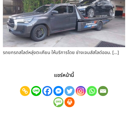
รถยกรถสไลด์หลุ่งตะเคียน ให้บริการโดย ช่างเจมส์สไลด์ออน. […]
แชร์หน้านี้