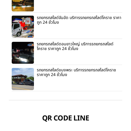
รถยกรถสไลด์จันอัด บริการรถยกรถสไลด์โคราช ราคา
ถูก 24 ชั่วโมง
รถยกรถสไลด์ดอนยาวใหญ่ บริการรถยกรถสไลด์
โคราช ราคาถูก 24 ชั่วโมง
รถยกรถสไลด์ขนงพระ บริการรถยกรถสไลด์โคราช
ราคาถูก 24 ชั่วโมง
QR CODE LINE