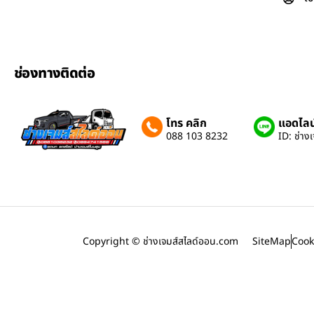
ช่องทางติดต่อ
โทร คลิก
แอดไลน
088 103 8232
ID: ช่าง
Copyright © ช่างเจมส์สไลด์ออน.com
SiteMap
Cook