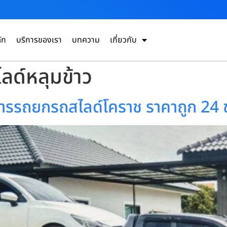
ัก
บริการของเรา
บทความ
เกี่ยวกับ
ด์หลุมข้าว
ารรถยกรถสไลด์โคราช ราคาถูก 24 ช