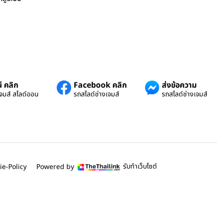
์ คลิก
Facebook คลิก
ส่งข้อความ
เจมส์ สไลด์ออน
รถสไลด์ช่างเจมส์
รถสไลด์ช่างเจมส์
รับทำเว็บไซต์
ie-Policy
Powered by