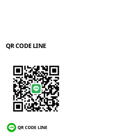
QR CODE LINE
QR CODE LINE