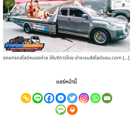
รถยกรถสไลด์หนองค่าย ให้บริการโดย ช่างเจมส์สไลด์ออน.com […]
แชร์หน้านี้