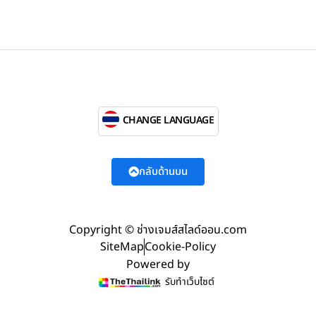
CHANGE LANGUAGE
กลับด้านบน
Copyright © ช่างเจมส์สไลด์ออน.com
SiteMap
Cookie-Policy
Powered by
รับทำเว็บไซต์