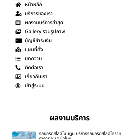
หน้าหลัก
บริการของเรา
ผลงานบริการล่าสุด
Gallery รวมรูปภาพ
บัญชีชำระเงิน
แผนที่ตั้ง
บทความ
ติดต่อเรา
เกี่ยวกับเรา
เข้าสู่ระบบ
ผลงานบริการ
รถยกรถสไลด์โนนตูม บริการรถยกรถสไลด์โคราช
ราคาถูก 24 ชั่วโมง