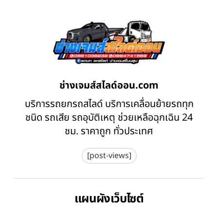
ช่างเจมส์สไลด์ออน.com
บริการรถยกรถสไลด์ บริการ​เคลื่อนย้ายรถทุก
ชนิด​ รถเสีย รถอุบัติเหตุ ช่วยเหลือฉุกเฉิน 24
ชม. ราคาถูก ทั่วประเทศ
[post-views]
แผนผังเว็บไซต์