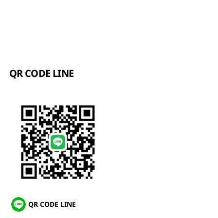
QR CODE LINE
QR CODE LINE