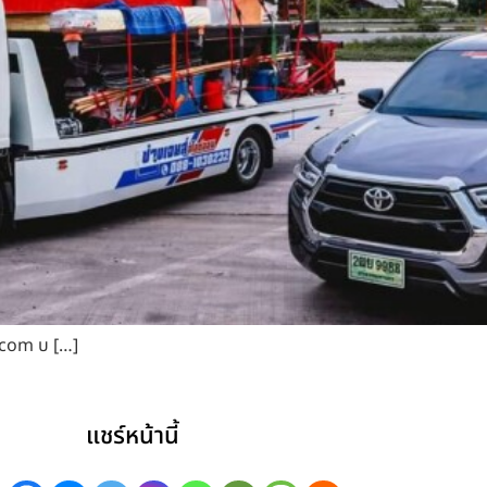
น.com บ […]
แชร์หน้านี้