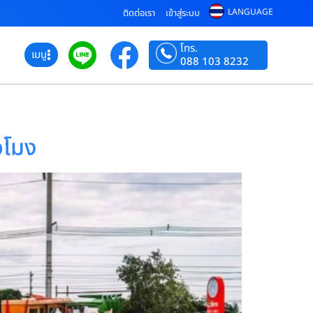
LANGUAGE
ติดต่อเรา
เข้าสู่ระบบ
โทร.
เมนู
088 103 8232
วโมง