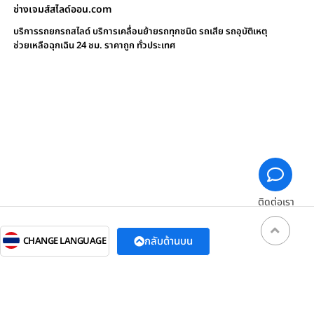
ช่างเจมส์สไลด์ออน.com
บริการรถยกรถสไลด์ บริการ​เคลื่อนย้ายรถทุกชนิด​ รถเสีย รถอุบัติเหตุ
ช่วยเหลือฉุกเฉิน 24 ชม. ราคาถูก ทั่วประเทศ
ติดต่อเรา
กลับด้านบน
CHANGE LANGUAGE