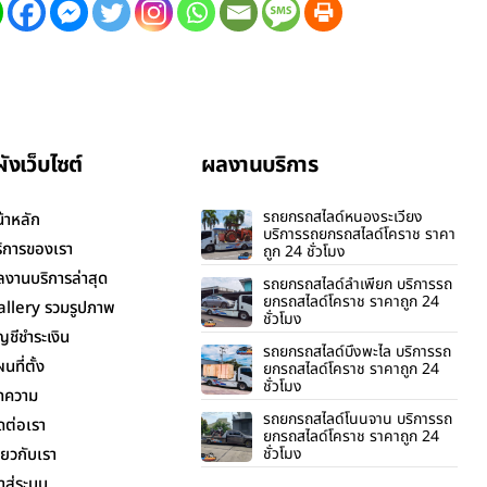
งเว็บไซต์
ผลงานบริการ
รถยกรถสไลด์หนองระเวียง
้าหลัก
บริการรถยกรถสไลด์โคราช ราคา
ิการของเรา
ถูก 24 ชั่วโมง
งานบริการล่าสุด
รถยกรถสไลด์ลำเพียก บริการรถ
ยกรถสไลด์โคราช ราคาถูก 24
allery รวมรูปภาพ
ชั่วโมง
ญชีชำระเงิน
รถยกรถสไลด์บึงพะไล บริการรถ
นที่ตั้ง
ยกรถสไลด์โคราช ราคาถูก 24
ชั่วโมง
ทความ
รถยกรถสไลด์โนนจาน บริการรถ
ดต่อเรา
ยกรถสไลด์โคราช ราคาถูก 24
ี่ยวกับเรา
ชั่วโมง
้าสู่ระบบ