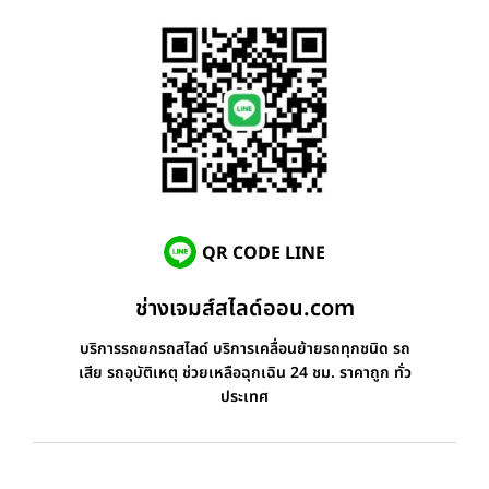
QR CODE LINE
ช่างเจมส์สไลด์ออน.com
บริการรถยกรถสไลด์ บริการ​เคลื่อนย้ายรถทุกชนิด​ รถ
เสีย รถอุบัติเหตุ ช่วยเหลือฉุกเฉิน 24 ชม. ราคาถูก ทั่ว
ประเทศ