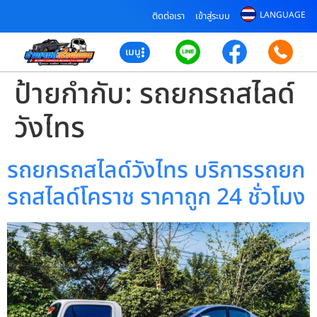
LANGUAGE
ติดต่อเรา
เข้าสู่ระบบ
เมนู
ป้ายกำกับ:
รถยกรถสไลด์
วังไทร
รถยกรถสไลด์วังไทร บริการรถยก
รถสไลด์โคราช ราคาถูก 24 ชั่วโมง