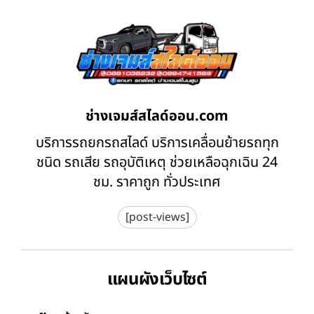
ช่างเจมส์สไลด์ออน.com
บริการรถยกรถสไลด์ บริการ​เคลื่อนย้ายรถทุก
ชนิด​ รถเสีย รถอุบัติเหตุ ช่วยเหลือฉุกเฉิน 24
ชม. ราคาถูก ทั่วประเทศ
[post-views]
แผนผังเว็บไซต์