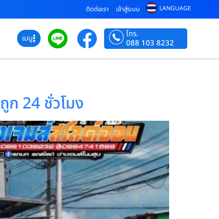
LANGUAGE
ติดต่อเรา
เข้าสู่ระบบ
โทร.
เมนู
088 103 8232
ก 24 ชั่วโมง