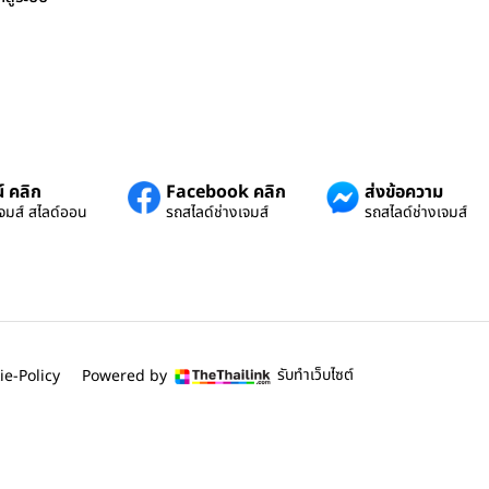
์ คลิก
Facebook คลิก
ส่งข้อความ
เจมส์ สไลด์ออน
รถสไลด์ช่างเจมส์
รถสไลด์ช่างเจมส์
รับทำเว็บไซต์
ie-Policy
Powered by