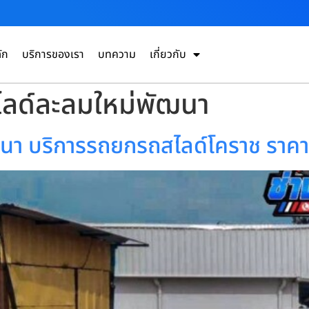
ัก
บริการของเรา
บทความ
เกี่ยวกับ
ลด์ละลมใหม่พัฒนา
า บริการรถยกรถสไลด์โคราช ราคาถู