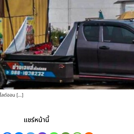
ไลด์ออน […]
แชร์หน้านี้