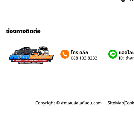
ช่องทางติดต่อ
โทร คลิก
แอดไลน
088 103 8232
ID: ช่าง
Copyright © ช่างเจมส์สไลด์ออน.com
SiteMap
Cook