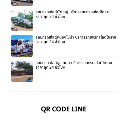
รถยกรถสไลด์บัวใหญ่ บริการรถยกรถสไลด์โคราช
ราคาถูก 24 ชั่วโมง
รถยกรถสไลด์หนองไข่น้ำ บริการรถยกรถสไลด์โคราช
ราคาถูก 24 ชั่วโมง
รถยกรถสไลด์สุขเกษม บริการรถยกรถสไลด์โคราช
ราคาถูก 24 ชั่วโมง
QR CODE LINE