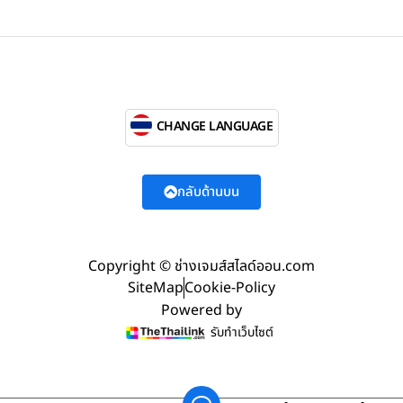
CHANGE LANGUAGE
กลับด้านบน
Copyright © ช่างเจมส์สไลด์ออน.com
SiteMap
Cookie-Policy
Powered by
รับทำเว็บไซต์