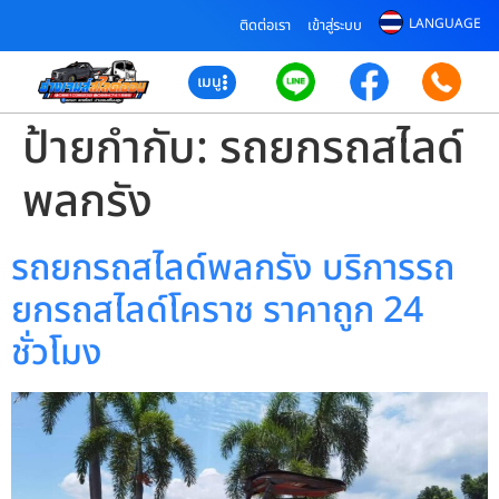
LANGUAGE
ติดต่อเรา
เข้าสู่ระบบ
เมนู
ป้ายกำกับ:
รถยกรถสไลด์
พลกรัง
รถยกรถสไลด์พลกรัง บริการรถ
ยกรถสไลด์โคราช ราคาถูก 24
ชั่วโมง