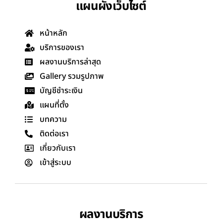
แผนผังเว็บไซต์
หน้าหลัก
บริการของเรา
ผลงานบริการล่าสุด
Gallery รวมรูปภาพ
บัญชีชำระเงิน
แผนที่ตั้ง
บทความ
ติดต่อเรา
เกี่ยวกับเรา
เข้าสู่ระบบ
ผลงานบริการ