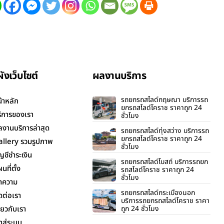
งเว็บไซต์
ผลงานบริการ
รถยกรถสไลด์กฤษณา บริการรถ
้าหลัก
ยกรถสไลด์โคราช ราคาถูก 24
ิการของเรา
ชั่วโมง
งานบริการล่าสุด
รถยกรถสไลด์ทุ่งสว่าง บริการรถ
ยกรถสไลด์โคราช ราคาถูก 24
allery รวมรูปภาพ
ชั่วโมง
ญชีชำระเงิน
รถยกรถสไลด์โบสถ์ บริการรถยก
นที่ตั้ง
รถสไลด์โคราช ราคาถูก 24
ชั่วโมง
ทความ
รถยกรถสไลด์กระเบื้องนอก
ดต่อเรา
บริการรถยกรถสไลด์โคราช ราคา
ี่ยวกับเรา
ถูก 24 ชั่วโมง
้าสู่ระบบ