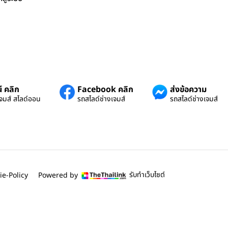
์ คลิก
Facebook คลิก
ส่งข้อความ
เจมส์ สไลด์ออน
รถสไลด์ช่างเจมส์
รถสไลด์ช่างเจมส์
รับทำเว็บไซต์
ie-Policy
Powered by