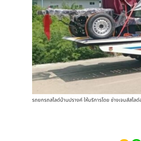
รถยกรถสไลด์บ้านปรางค์ ให้บริการโดย ช่างเจมส์สไลด