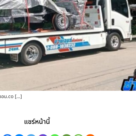
์ออน.co […]
แชร์หน้านี้