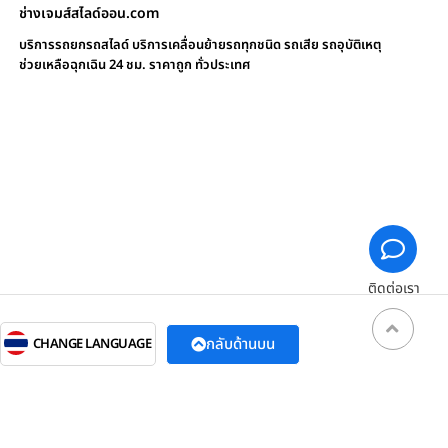
ช่างเจมส์สไลด์ออน.com
บริการรถยกรถสไลด์ บริการ​เคลื่อนย้ายรถทุกชนิด​ รถเสีย รถอุบัติเหตุ
ช่วยเหลือฉุกเฉิน 24 ชม. ราคาถูก ทั่วประเทศ
ติดต่อเรา
กลับด้านบน
CHANGE LANGUAGE