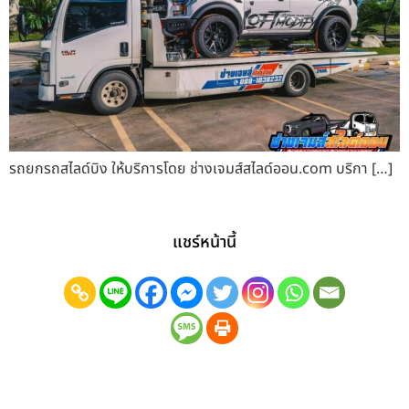
รถยกรถสไลด์บิง ให้บริการโดย ช่างเจมส์สไลด์ออน.com บริกา […]
แชร์หน้านี้