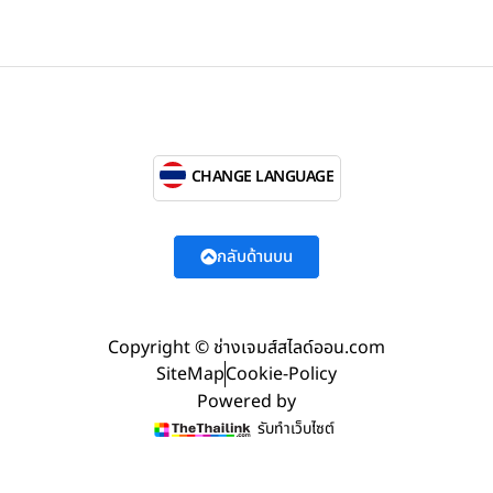
CHANGE LANGUAGE
กลับด้านบน
Copyright © ช่างเจมส์สไลด์ออน.com
SiteMap
Cookie-Policy
Powered by
รับทำเว็บไซต์