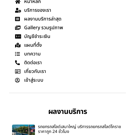
หน้าหลัก
บริการของเรา
ผลงานบริการล่าสุด
Gallery รวมรูปภาพ
บัญชีชำระเงิน
แผนที่ตั้ง
บทความ
ติดต่อเรา
เกี่ยวกับเรา
เข้าสู่ระบบ
ผลงานบริการ
รถยกรถสไลด์เสมาใหญ่ บริการรถยกรถสไลด์โคราช
ราคาถูก 24 ชั่วโมง