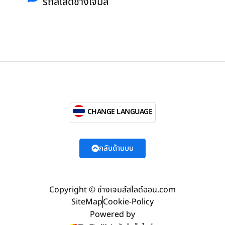
รถสไลด์ช่างเจมส์
CHANGE LANGUAGE
กลับด้านบน
Copyright © ช่างเจมส์สไลด์ออน.com
SiteMap
Cookie-Policy
Powered by