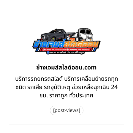
ช่างเจมส์สไลด์ออน.com
บริการรถยกรถสไลด์ บริการ​เคลื่อนย้ายรถทุก
ชนิด​ รถเสีย รถอุบัติเหตุ ช่วยเหลือฉุกเฉิน 24
ชม. ราคาถูก ทั่วประเทศ
[post-views]