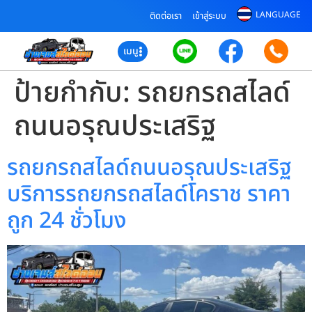
LANGUAGE
ติดต่อเรา
เข้าสู่ระบบ
เมนู
ป้ายกำกับ:
รถยกรถสไลด์
ถนนอรุณประเสริฐ
รถยกรถสไลด์ถนนอรุณประเสริฐ
บริการรถยกรถสไลด์โคราช ราคา
ถูก 24 ชั่วโมง