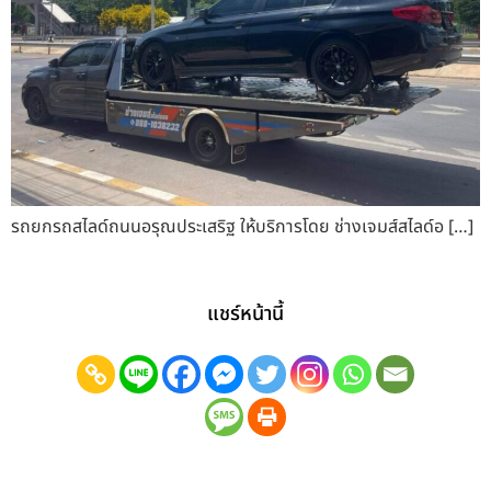
รถยกรถสไลด์ถนนอรุณประเสริฐ ให้บริการโดย ช่างเจมส์สไลด์อ […]
แชร์หน้านี้