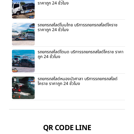
ราคาถูก 24 ชั่วโมง
รถยกรถสไลด์โนนไทย บริการรถยกรถสไลด์โคราช
ราคาถูก 24 ชั่วโมง
รถยกรถสไลด์โตนด บริการรถยกรถสไลด์โคราช ราคา
ถูก 24 ชั่วโมง
รถยกรถสไลด์หนองบัวศาลา บริการรถยกรถสไลด์
โคราช ราคาถูก 24 ชั่วโมง
QR CODE LINE