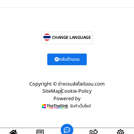
CHANGE LANGUAGE
กลับด้านบน
Copyright © ช่างเจมส์สไลด์ออน.com
SiteMap
Cookie-Policy
Powered by
รับทำเว็บไซต์