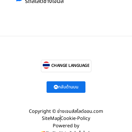
รถสไลด์ช่างเจมส์
CHANGE LANGUAGE
กลับด้านบน
Copyright © ช่างเจมส์สไลด์ออน.com
SiteMap
Cookie-Policy
Powered by