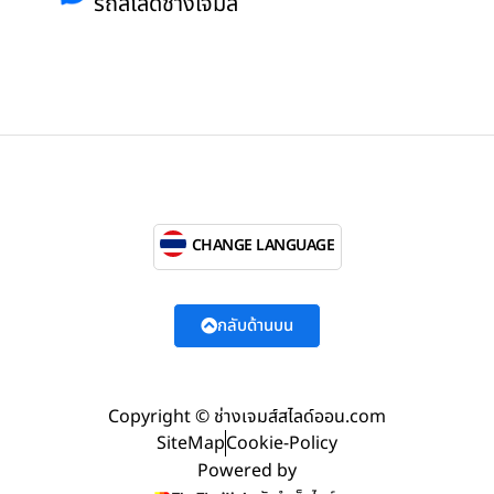
รถสไลด์ช่างเจมส์
CHANGE LANGUAGE
กลับด้านบน
Copyright © ช่างเจมส์สไลด์ออน.com
SiteMap
Cookie-Policy
Powered by