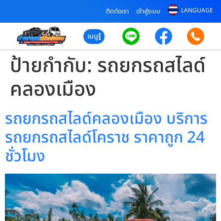
LANGUAGE
ติดต่อเรา
เข้าสู่ระบบ
เมนู
ป้ายกำกับ:
รถยกรถสไลด์
คลองเมือง
รถยกรถสไลด์คลองเมือง บริการ
รถยกรถสไลด์โคราช ราคาถูก 24
ชั่วโมง