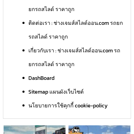
ยกรถสไลด์ ราคาถูก
ติดต่อเรา : ช่างเจมส์สไลด์ออน.com รถยก
รถสไลด์ ราคาถูก
เกี่ยวกับเรา : ช่างเจมส์สไลด์ออน.com รถ
ยกรถสไลด์ ราคาถูก
DashBoard
Sitemap แผนผังเว็บไซต์
นโยบายการใช้คุกกี้ cookie-policy