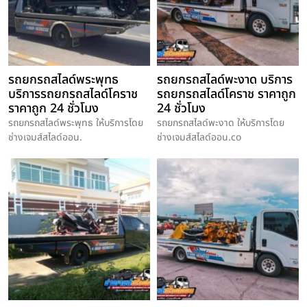
รถยกรถสไลด์พระพุทธ
รถยกรถสไลด์พะงาด บริการ
บริการรถยกรถสไลด์โคราช
รถยกรถสไลด์โคราช ราคาถูก
ราคาถูก 24 ชั่วโมง
24 ชั่วโมง
รถยกรถสไลด์พระพุทธ ให้บริการโดย
รถยกรถสไลด์พะงาด ให้บริการโดย
ช่างเจมส์สไลด์ออน.
ช่างเจมส์สไลด์ออน.co