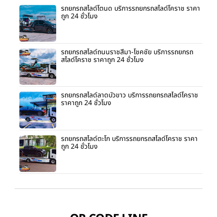
รถยกรถสไลด์โตนด บริการรถยกรถสไลด์โคราช ราคา
ถูก 24 ชั่วโมง
รถยกรถสไลด์ถนนราชสีมา-โชคชัย บริการรถยกรถ
สไลด์โคราช ราคาถูก 24 ชั่วโมง
รถยกรถสไลด์ลาดบัวขาว บริการรถยกรถสไลด์โคราช
ราคาถูก 24 ชั่วโมง
รถยกรถสไลด์ตะโก บริการรถยกรถสไลด์โคราช ราคา
ถูก 24 ชั่วโมง