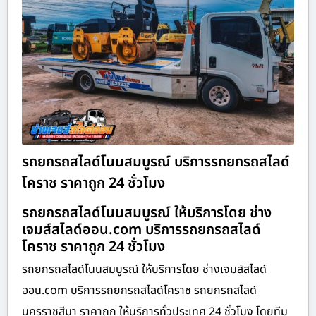
รถยกรถสไลด์โนนสมบูรณ์ บริการรถยกรถสไลด์
โคราช ราคาถูก 24 ชั่วโมง
รถยกรถสไลด์โนนสมบูรณ์ ให้บริการโดย ช่าง
เจมส์สไลด์ออน.com บริการรถยกรถสไลด์
โคราช ราคาถูก 24 ชั่วโมง
รถยกรถสไลด์โนนสมบูรณ์ ให้บริการโดย ช่างเจมส์สไลด์
ออน.com บริการรถยกรถสไลด์โคราช รถยกรถสไลด์
นครราชสีมา ราคาถูก ให้บริการทั่วประเทศ 24 ชั่วโมง โดยทีม