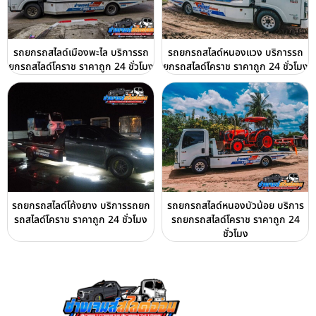
รถยกรถสไลด์เมืองพะไล บริการรถ
รถยกรถสไลด์หนองแวง บริการรถ
ยกรถสไลด์โคราช ราคาถูก 24 ชั่วโมง
ยกรถสไลด์โคราช ราคาถูก 24 ชั่วโมง
รถยกรถสไลด์โค้งยาง บริการรถยก
รถยกรถสไลด์หนองบัวน้อย บริการ
รถสไลด์โคราช ราคาถูก 24 ชั่วโมง
รถยกรถสไลด์โคราช ราคาถูก 24
ชั่วโมง