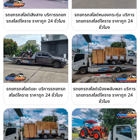
รถยกรถสไลด์เสิงสาง บริการรถยก
รถยกรถสไลด์หนองกระทุ่ม บริการ
รถสไลด์โคราช ราคาถูก 24 ชั่วโมง
รถยกรถสไลด์โคราช ราคาถูก 24
ชั่วโมง
รถยกรถสไลด์แชะ บริการรถยกรถ
รถยกรถสไลด์เมืองพลับพลา บริการ
สไลด์โคราช ราคาถูก 24 ชั่วโมง
รถยกรถสไลด์โคราช ราคาถูก 24
ชั่วโมง