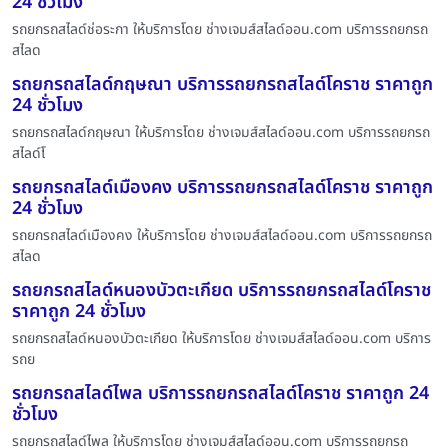
24 ชั่วโมง
รถยกรถสไลด์ช่อระกา ให้บริการโดย ช่างเจมส์สไลด์ออน.com บริการรถยกรถ
สไลด
รถยกรถสไลด์กฤษณา บริการรถยกรถสไลด์โคราช ราคาถูก
24 ชั่วโมง
รถยกรถสไลด์กฤษณา ให้บริการโดย ช่างเจมส์สไลด์ออน.com บริการรถยกรถ
สไลด์โ
รถยกรถสไลด์เมืองคง บริการรถยกรถสไลด์โคราช ราคาถูก
24 ชั่วโมง
รถยกรถสไลด์เมืองคง ให้บริการโดย ช่างเจมส์สไลด์ออน.com บริการรถยกรถ
สไลด
รถยกรถสไลด์หนองบัวตะเกียด บริการรถยกรถสไลด์โคราช
ราคาถูก 24 ชั่วโมง
รถยกรถสไลด์หนองบัวตะเกียด ให้บริการโดย ช่างเจมส์สไลด์ออน.com บริการ
รถย
รถยกรถสไลด์ไพล บริการรถยกรถสไลด์โคราช ราคาถูก 24
ชั่วโมง
รถยกรถสไลด์ไพล ให้บริการโดย ช่างเจมส์สไลด์ออน.com บริการรถยกรถ