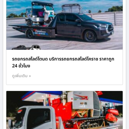
รถยกรถสไลด์โตนด บริการรถยกรถสไลด์โคราช ราคาถูก
24 ชั่วโมง
ดูเพิ่มเติม »