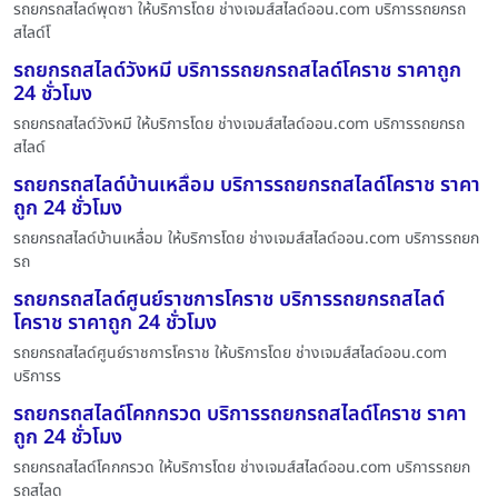
รถยกรถสไลด์พุดซา ให้บริการโดย ช่างเจมส์สไลด์ออน.com บริการรถยกรถ
สไลด์โ
รถยกรถสไลด์วังหมี บริการรถยกรถสไลด์โคราช ราคาถูก
24 ชั่วโมง
รถยกรถสไลด์วังหมี ให้บริการโดย ช่างเจมส์สไลด์ออน.com บริการรถยกรถ
สไลด์
รถยกรถสไลด์บ้านเหลื่อม บริการรถยกรถสไลด์โคราช ราคา
ถูก 24 ชั่วโมง
รถยกรถสไลด์บ้านเหลื่อม ให้บริการโดย ช่างเจมส์สไลด์ออน.com บริการรถยก
รถ
รถยกรถสไลด์ศูนย์ราชการโคราช บริการรถยกรถสไลด์
โคราช ราคาถูก 24 ชั่วโมง
รถยกรถสไลด์ศูนย์ราชการโคราช ให้บริการโดย ช่างเจมส์สไลด์ออน.com
บริการร
รถยกรถสไลด์โคกกรวด บริการรถยกรถสไลด์โคราช ราคา
ถูก 24 ชั่วโมง
รถยกรถสไลด์โคกกรวด ให้บริการโดย ช่างเจมส์สไลด์ออน.com บริการรถยก
รถสไลด