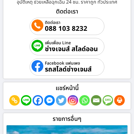
อุบัติเหตุ ช่วยเหลือฉุกเฉิน 24 ชม. ราคาถูก ทั่วประเทศ
ติดต่อเรา
ติดต่อเรา
088 103 8232
เพิ่มเพื่อน Line
ช่างเจมส์ สไลด์ออน
Facebook แฟนเพจ
รถสไลด์ช่างเจมส์
แชร์หน้านี้
รายการอื่นๆ