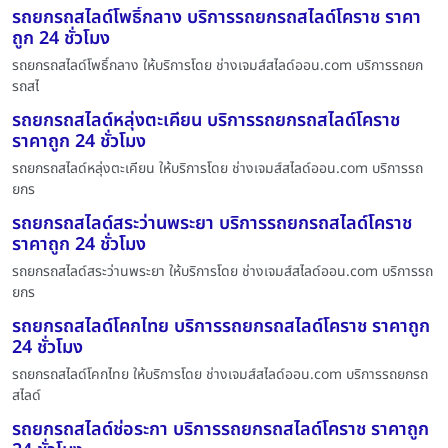
รถยกรถสไลด์โพธิ์กลาง บริการรถยกรถสไลด์โคราช ราคา
ถูก 24 ชั่วโมง
รถยกรถสไลด์โพธิ์กลาง ให้บริการโดย ช่างเจมส์สไลด์ออน.com บริการรถยก
รถสไ
รถยกรถสไลด์หลุ่งตะเคียน บริการรถยกรถสไลด์โคราช
ราคาถูก 24 ชั่วโมง
รถยกรถสไลด์หลุ่งตะเคียน ให้บริการโดย ช่างเจมส์สไลด์ออน.com บริการรถ
ยกร
รถยกรถสไลด์สระว่านพระยา บริการรถยกรถสไลด์โคราช
ราคาถูก 24 ชั่วโมง
รถยกรถสไลด์สระว่านพระยา ให้บริการโดย ช่างเจมส์สไลด์ออน.com บริการรถ
ยกร
รถยกรถสไลด์โคกไทย บริการรถยกรถสไลด์โคราช ราคาถูก
24 ชั่วโมง
รถยกรถสไลด์โคกไทย ให้บริการโดย ช่างเจมส์สไลด์ออน.com บริการรถยกรถ
สไลด์
รถยกรถสไลด์ช่อระกา บริการรถยกรถสไลด์โคราช ราคาถูก