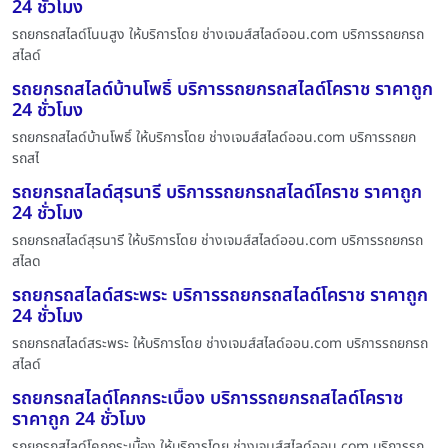
24 ชั่วโมง
รถยกรถสไลด์โนนสูง ให้บริการโดย ช่างเจมส์สไลด์ออน.com บริการรถยกรถ
สไลด์
รถยกรถสไลด์บ้านโพธิ์ บริการรถยกรถสไลด์โคราช ราคาถูก
24 ชั่วโมง
รถยกรถสไลด์บ้านโพธิ์ ให้บริการโดย ช่างเจมส์สไลด์ออน.com บริการรถยก
รถสไ
รถยกรถสไลด์สุรนารี บริการรถยกรถสไลด์โคราช ราคาถูก
24 ชั่วโมง
รถยกรถสไลด์สุรนารี ให้บริการโดย ช่างเจมส์สไลด์ออน.com บริการรถยกรถ
สไลด
รถยกรถสไลด์สระพระ บริการรถยกรถสไลด์โคราช ราคาถูก
24 ชั่วโมง
รถยกรถสไลด์สระพระ ให้บริการโดย ช่างเจมส์สไลด์ออน.com บริการรถยกรถ
สไลด์
รถยกรถสไลด์โคกกระเบื้อง บริการรถยกรถสไลด์โคราช
ราคาถูก 24 ชั่วโมง
รถยกรถสไลด์โคกกระเบื้อง ให้บริการโดย ช่างเจมส์สไลด์ออน.com บริการรถ