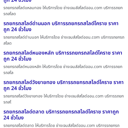
ถูก 24 ชั่วโมง
รถยกรถสไลด์แหลมทอง ให้บริการโดย ช่างเจมส์สไลด์ออน.com บริการรถยก
รถสไลด
รถยกรถสไลด์ด่านนอก บริการรถยกรถสไลด์โคราช ราคา
ถูก 24 ชั่วโมง
รถยกรถสไลด์ด่านนอก ให้บริการโดย ช่างเจมส์สไลด์ออน.com บริการรถยกรถ
สไลด
รถยกรถสไลด์หนองหลัก บริการรถยกรถสไลด์โคราช ราคา
ถูก 24 ชั่วโมง
รถยกรถสไลด์หนองหลัก ให้บริการโดย ช่างเจมส์สไลด์ออน.com บริการรถยก
รถสไล
รถยกรถสไลด์วังยายทอง บริการรถยกรถสไลด์โคราช ราคา
ถูก 24 ชั่วโมง
รถยกรถสไลด์วังยายทอง ให้บริการโดย ช่างเจมส์สไลด์ออน.com บริการรถยก
รถสไ
รถยกรถสไลด์ตลาด บริการรถยกรถสไลด์โคราช ราคาถูก
24 ชั่วโมง
รถยกรถสไลด์ตลาด ให้บริการโดย ช่างเจมส์สไลด์ออน.com บริการรถยกรถ