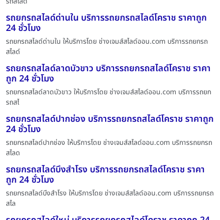
รถสไลด
รถยกรถสไลด์ด่านใน บริการรถยกรถสไลด์โคราช ราคาถูก
24 ชั่วโมง
รถยกรถสไลด์ด่านใน ให้บริการโดย ช่างเจมส์สไลด์ออน.com บริการรถยกรถ
สไลด์
รถยกรถสไลด์ลาดบัวขาว บริการรถยกรถสไลด์โคราช ราคา
ถูก 24 ชั่วโมง
รถยกรถสไลด์ลาดบัวขาว ให้บริการโดย ช่างเจมส์สไลด์ออน.com บริการรถยก
รถสไ
รถยกรถสไลด์ปากช่อง บริการรถยกรถสไลด์โคราช ราคาถูก
24 ชั่วโมง
รถยกรถสไลด์ปากช่อง ให้บริการโดย ช่างเจมส์สไลด์ออน.com บริการรถยกรถ
สไลด
รถยกรถสไลด์บึงสำโรง บริการรถยกรถสไลด์โคราช ราคา
ถูก 24 ชั่วโมง
รถยกรถสไลด์บึงสำโรง ให้บริการโดย ช่างเจมส์สไลด์ออน.com บริการรถยกรถ
สไล