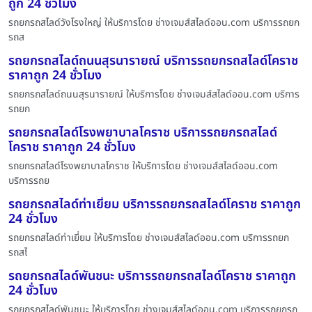
ถูก 24 ชั่วโมง
รถยกรถสไลด์วังโรงใหญ่ ให้บริการโดย ช่างเจมส์สไลด์ออน.com บริการรถยก
รถส
รถยกรถสไลด์ถนนสุรนารายณ์ บริการรถยกรถสไลด์โคราช
ราคาถูก 24 ชั่วโมง
รถยกรถสไลด์ถนนสุรนารายณ์ ให้บริการโดย ช่างเจมส์สไลด์ออน.com บริการ
รถยก
รถยกรถสไลด์โรงพยาบาลโคราช บริการรถยกรถสไลด์
โคราช ราคาถูก 24 ชั่วโมง
รถยกรถสไลด์โรงพยาบาลโคราช ให้บริการโดย ช่างเจมส์สไลด์ออน.com
บริการรถย
รถยกรถสไลด์ท่าเยี่ยม บริการรถยกรถสไลด์โคราช ราคาถูก
24 ชั่วโมง
รถยกรถสไลด์ท่าเยี่ยม ให้บริการโดย ช่างเจมส์สไลด์ออน.com บริการรถยก
รถสไ
รถยกรถสไลด์พันชนะ บริการรถยกรถสไลด์โคราช ราคาถูก
24 ชั่วโมง
รถยกรถสไลด์พันชนะ ให้บริการโดย ช่างเจมส์สไลด์ออน.com บริการรถยกรถ