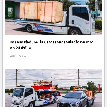
รถยกรถสไลด์บึงพะไล บริการรถยกรถสไลด์โคราช ราคา
ถูก 24 ชั่วโมง
ดูเพิ่มเติม »