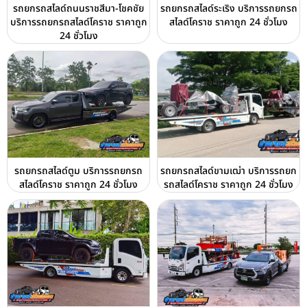
รถยกรถสไลด์ถนนราชสีมา-โชคชัย
รถยกรถสไลด์ระเริง บริการรถยกรถ
บริการรถยกรถสไลด์โคราช ราคาถูก
สไลด์โคราช ราคาถูก 24 ชั่วโมง
24 ชั่วโมง
รถยกรถสไลด์ตูม บริการรถยกรถ
รถยกรถสไลด์ขามเฒ่า บริการรถยก
สไลด์โคราช ราคาถูก 24 ชั่วโมง
รถสไลด์โคราช ราคาถูก 24 ชั่วโมง