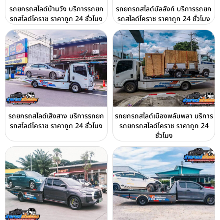
รถยกรถสไลด์บ้านวัง บริการรถยก
รถยกรถสไลด์บัลลังก์ บริการรถยก
รถสไลด์โคราช ราคาถูก 24 ชั่วโมง
รถสไลด์โคราช ราคาถูก 24 ชั่วโมง
รถยกรถสไลด์เสิงสาง บริการรถยก
รถยกรถสไลด์เมืองพลับพลา บริการ
รถสไลด์โคราช ราคาถูก 24 ชั่วโมง
รถยกรถสไลด์โคราช ราคาถูก 24
ชั่วโมง