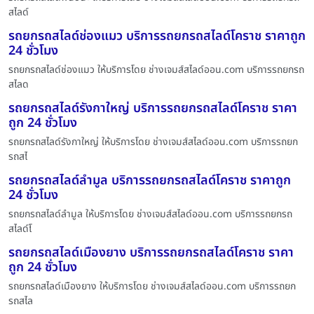
สไลด์
รถยกรถสไลด์ช่องแมว บริการรถยกรถสไลด์โคราช ราคาถูก
24 ชั่วโมง
รถยกรถสไลด์ช่องแมว ให้บริการโดย ช่างเจมส์สไลด์ออน.com บริการรถยกรถ
สไลด
รถยกรถสไลด์รังกาใหญ่ บริการรถยกรถสไลด์โคราช ราคา
ถูก 24 ชั่วโมง
รถยกรถสไลด์รังกาใหญ่ ให้บริการโดย ช่างเจมส์สไลด์ออน.com บริการรถยก
รถสไ
รถยกรถสไลด์ลำมูล บริการรถยกรถสไลด์โคราช ราคาถูก
24 ชั่วโมง
รถยกรถสไลด์ลำมูล ให้บริการโดย ช่างเจมส์สไลด์ออน.com บริการรถยกรถ
สไลด์โ
รถยกรถสไลด์เมืองยาง บริการรถยกรถสไลด์โคราช ราคา
ถูก 24 ชั่วโมง
รถยกรถสไลด์เมืองยาง ให้บริการโดย ช่างเจมส์สไลด์ออน.com บริการรถยก
รถสไล