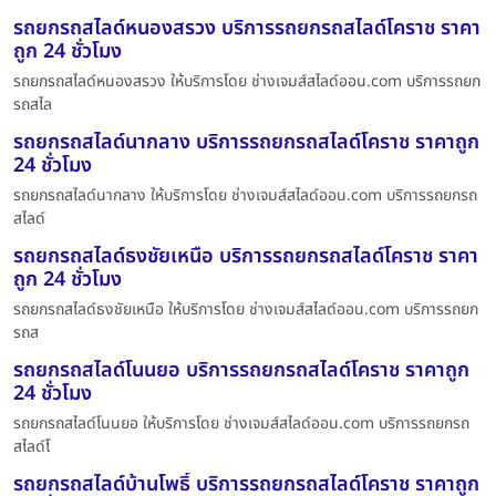
รถยกรถสไลด์หนองสรวง บริการรถยกรถสไลด์โคราช ราคา
ถูก 24 ชั่วโมง
รถยกรถสไลด์หนองสรวง ให้บริการโดย ช่างเจมส์สไลด์ออน.com บริการรถยก
รถสไล
รถยกรถสไลด์นากลาง บริการรถยกรถสไลด์โคราช ราคาถูก
24 ชั่วโมง
รถยกรถสไลด์นากลาง ให้บริการโดย ช่างเจมส์สไลด์ออน.com บริการรถยกรถ
สไลด์
รถยกรถสไลด์ธงชัยเหนือ บริการรถยกรถสไลด์โคราช ราคา
ถูก 24 ชั่วโมง
รถยกรถสไลด์ธงชัยเหนือ ให้บริการโดย ช่างเจมส์สไลด์ออน.com บริการรถยก
รถส
รถยกรถสไลด์โนนยอ บริการรถยกรถสไลด์โคราช ราคาถูก
24 ชั่วโมง
รถยกรถสไลด์โนนยอ ให้บริการโดย ช่างเจมส์สไลด์ออน.com บริการรถยกรถ
สไลด์โ
รถยกรถสไลด์บ้านโพธิ์ บริการรถยกรถสไลด์โคราช ราคาถูก