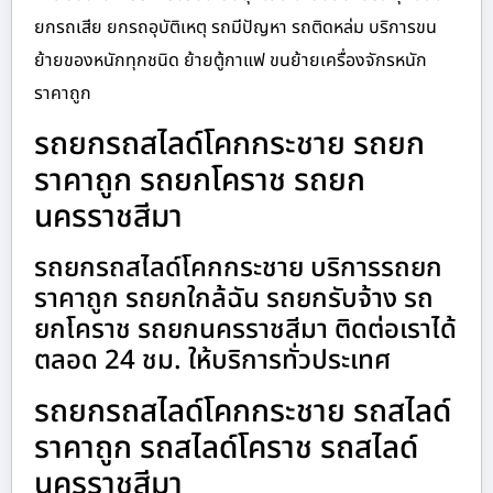
ยกรถเสีย ยกรถอุบัติเหตุ​ รถมีปัญหา​ รถติดหล่ม บริการขน
ย้ายของหนักทุกชนิด ย้ายตู้กาแฟ ขนย้ายเครื่องจักรหนัก
ราคาถูก
รถยกรถสไลด์โคกกระชาย รถยก
ราคาถูก รถยกโคราช รถยก
นครราชสีมา
รถยกรถสไลด์โคกกระชาย บริการรถยก
ราคาถูก รถยกใกล้ฉัน รถยกรับจ้าง รถ
ยกโคราช รถยกนครราชสีมา ติดต่อเราได้
ตลอด 24 ชม. ให้บริการทั่วประเทศ
รถยกรถสไลด์โคกกระชาย รถสไลด์
ราคาถูก รถสไลด์โคราช รถสไลด์
นครราชสีมา