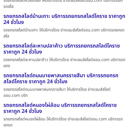
รถยกรถสไลด์ห้วยแถลง ให้บริการโดย ช่างเจมส์สไลด์ออน.com บริการรถยก
รถสไล
รถยกรถสไลด์บ้านเกาะ บริการรถยกรถสไลด์โคราช ราคาถูก
24 ชั่วโมง
รถยกรถสไลด์บ้านเกาะ ให้บริการโดย ช่างเจมส์สไลด์ออน.com บริการรถยกรถ
สไล
รถยกรถสไลด์ละหานปลาค้าว บริการรถยกรถสไลด์โคราช
ราคาถูก 24 ชั่วโมง
รถยกรถสไลด์ละหานปลาค้าว ให้บริการโดย ช่างเจมส์สไลด์ออน.com บริการรถ
ยกร
รถยกรถสไลด์ถนนบายพาสนครราชสีมา บริการรถยกรถ
สไลด์โคราช ราคาถูก 24 ชั่วโมง
รถยกรถสไลด์ถนนบายพาสนครราชสีมา ให้บริการโดย ช่างเจมส์สไลด์
ออน.com บริก
รถยกรถสไลด์หนองไผ่ล้อม บริการรถยกรถสไลด์โคราช
ราคาถูก 24 ชั่วโมง
รถยกรถสไลด์หนองไผ่ล้อม ให้บริการโดย ช่างเจมส์สไลด์ออน.com บริการรถ
ยกรถ