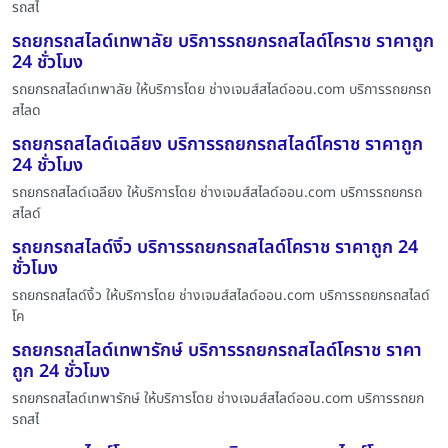
รถสไ
รถยกรถสไลด์เทพาลัย บริการรถยกรถสไลด์โคราช ราคาถูก
24 ชั่วโมง
รถยกรถสไลด์เทพาลัย ให้บริการโดย ช่างเจมส์สไลด์ออน.com บริการรถยกรถ
สไลด
รถยกรถสไลด์เฉลียง บริการรถยกรถสไลด์โคราช ราคาถูก
24 ชั่วโมง
รถยกรถสไลด์เฉลียง ให้บริการโดย ช่างเจมส์สไลด์ออน.com บริการรถยกรถ
สไลด์
รถยกรถสไลด์งิ้ว บริการรถยกรถสไลด์โคราช ราคาถูก 24
ชั่วโมง
รถยกรถสไลด์งิ้ว ให้บริการโดย ช่างเจมส์สไลด์ออน.com บริการรถยกรถสไลด์
โค
รถยกรถสไลด์เทพารักษ์ บริการรถยกรถสไลด์โคราช ราคา
ถูก 24 ชั่วโมง
รถยกรถสไลด์เทพารักษ์ ให้บริการโดย ช่างเจมส์สไลด์ออน.com บริการรถยก
รถสไ