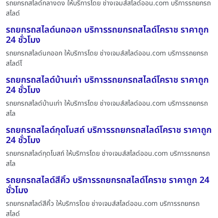
รถยกรถสไลด์กลางดง ให้บริการโดย ช่างเจมส์สไลด์ออน.com บริการรถยกรถ
สไลด์
รถยกรถสไลด์นกออก บริการรถยกรถสไลด์โคราช ราคาถูก
24 ชั่วโมง
รถยกรถสไลด์นกออก ให้บริการโดย ช่างเจมส์สไลด์ออน.com บริการรถยกรถ
สไลด์โ
รถยกรถสไลด์บ้านเก่า บริการรถยกรถสไลด์โคราช ราคาถูก
24 ชั่วโมง
รถยกรถสไลด์บ้านเก่า ให้บริการโดย ช่างเจมส์สไลด์ออน.com บริการรถยกรถ
สไล
รถยกรถสไลด์กุดโบสถ์ บริการรถยกรถสไลด์โคราช ราคาถูก
24 ชั่วโมง
รถยกรถสไลด์กุดโบสถ์ ให้บริการโดย ช่างเจมส์สไลด์ออน.com บริการรถยกรถ
สไล
รถยกรถสไลด์สีคิ้ว บริการรถยกรถสไลด์โคราช ราคาถูก 24
ชั่วโมง
รถยกรถสไลด์สีคิ้ว ให้บริการโดย ช่างเจมส์สไลด์ออน.com บริการรถยกรถ
สไลด์