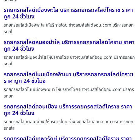
รถยกรถสไลด์เมืองพะไล บริการรถยกรถสไลด์โคราช ราคา
ถูก 24 ชั่วโมง
รถยกรถสไลด์เมืองพะไล ให้บริการโดย ช่างเจมส์สไลด์ออน.com บริการรถยก
รถสไ
รถยกรถสไลด์หนองน้ำใส บริการรถยกรถสไลด์โคราช ราคา
ถูก 24 ชั่วโมง
รถยกรถสไลด์หนองน้ำใส ให้บริการโดย ช่างเจมส์สไลด์ออน.com บริการรถยก
รถสไ
รถยกรถสไลด์โนนเมืองพัฒนา บริการรถยกรถสไลด์โคราช
ราคาถูก 24 ชั่วโมง
รถยกรถสไลด์โนนเมืองพัฒนา ให้บริการโดย ช่างเจมส์สไลด์ออน.com บริการ
รถยก
รถยกรถสไลด์ดอนเมือง บริการรถยกรถสไลด์โคราช ราคา
ถูก 24 ชั่วโมง
รถยกรถสไลด์ดอนเมือง ให้บริการโดย ช่างเจมส์สไลด์ออน.com บริการรถยก
รถสไล
รถยกรถสไลด์เทพารักษ์ บริการรถยกรถสไลด์โคราช ราคา