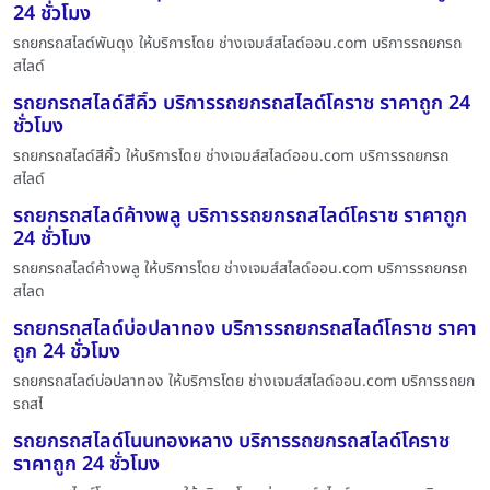
24 ชั่วโมง
รถยกรถสไลด์พันดุง ให้บริการโดย ช่างเจมส์สไลด์ออน.com บริการรถยกรถ
สไลด์
รถยกรถสไลด์สีคิ้ว บริการรถยกรถสไลด์โคราช ราคาถูก 24
ชั่วโมง
รถยกรถสไลด์สีคิ้ว ให้บริการโดย ช่างเจมส์สไลด์ออน.com บริการรถยกรถ
สไลด์
รถยกรถสไลด์ค้างพลู บริการรถยกรถสไลด์โคราช ราคาถูก
24 ชั่วโมง
รถยกรถสไลด์ค้างพลู ให้บริการโดย ช่างเจมส์สไลด์ออน.com บริการรถยกรถ
สไลด
รถยกรถสไลด์บ่อปลาทอง บริการรถยกรถสไลด์โคราช ราคา
ถูก 24 ชั่วโมง
รถยกรถสไลด์บ่อปลาทอง ให้บริการโดย ช่างเจมส์สไลด์ออน.com บริการรถยก
รถสไ
รถยกรถสไลด์โนนทองหลาง บริการรถยกรถสไลด์โคราช
ราคาถูก 24 ชั่วโมง