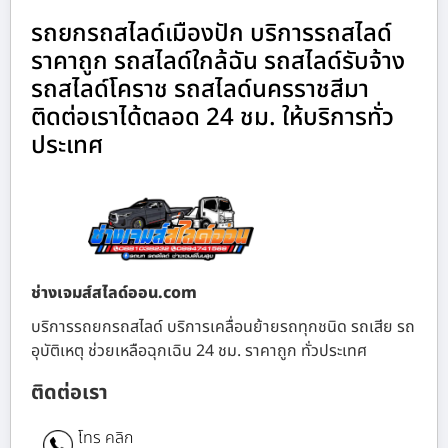
รถยกรถสไลด์เมืองปัก บริการรถสไลด์
ราคาถูก รถสไลด์ใกล้ฉัน รถสไลด์รับจ้าง
รถสไลด์โคราช รถสไลด์นครราชสีมา
ติดต่อเราได้ตลอด 24 ชม. ให้บริการทั่ว
ประเทศ
ช่างเจมส์สไลด์ออน.com
บริการรถยกรถสไลด์ บริการ​เคลื่อนย้ายรถทุกชนิด​ รถเสีย รถ
อุบัติเหตุ ช่วยเหลือฉุกเฉิน 24 ชม. ราคาถูก ทั่วประเทศ
ติดต่อเรา
โทร คลิก