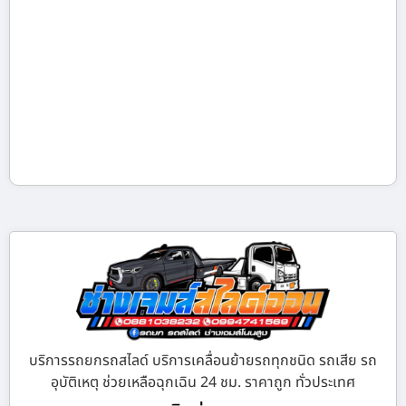
บริการรถยกรถสไลด์ บริการ​เคลื่อนย้ายรถทุกชนิด​ รถเสีย รถ
อุบัติเหตุ ช่วยเหลือฉุกเฉิน 24 ชม. ราคาถูก ทั่วประเทศ