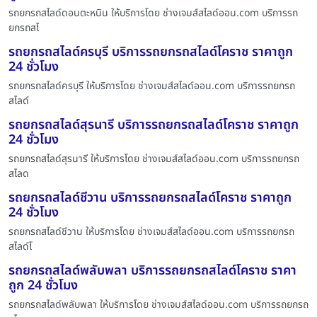
รถยกรถสไลด์ดอนตะหนิน ให้บริการโดย ช่างเจมส์สไลด์ออน.com บริการรถ
ยกรถสไ
รถยกรถสไลด์ครบุรี บริการรถยกรถสไลด์โคราช ราคาถูก
24 ชั่วโมง
รถยกรถสไลด์ครบุรี ให้บริการโดย ช่างเจมส์สไลด์ออน.com บริการรถยกรถ
สไลด์
รถยกรถสไลด์สุรนารี บริการรถยกรถสไลด์โคราช ราคาถูก
24 ชั่วโมง
รถยกรถสไลด์สุรนารี ให้บริการโดย ช่างเจมส์สไลด์ออน.com บริการรถยกรถ
สไลด
รถยกรถสไลด์ชีวาน บริการรถยกรถสไลด์โคราช ราคาถูก
24 ชั่วโมง
รถยกรถสไลด์ชีวาน ให้บริการโดย ช่างเจมส์สไลด์ออน.com บริการรถยกรถ
สไลด์โ
รถยกรถสไลด์พลับพลา บริการรถยกรถสไลด์โคราช ราคา
ถูก 24 ชั่วโมง
รถยกรถสไลด์พลับพลา ให้บริการโดย ช่างเจมส์สไลด์ออน.com บริการรถยกรถ