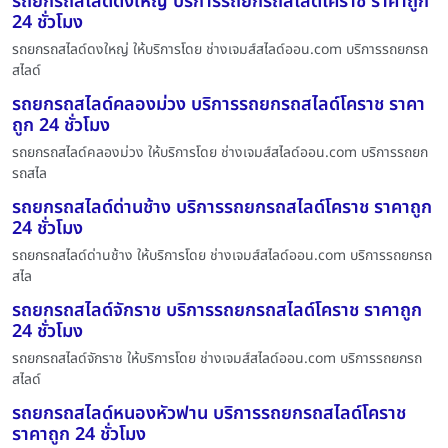
รถยกรถสไลด์ดงใหญ่ บริการรถยกรถสไลด์โคราช ราคาถูก
24 ชั่วโมง
รถยกรถสไลด์ดงใหญ่ ให้บริการโดย ช่างเจมส์สไลด์ออน.com บริการรถยกรถ
สไลด์
รถยกรถสไลด์คลองม่วง บริการรถยกรถสไลด์โคราช ราคา
ถูก 24 ชั่วโมง
รถยกรถสไลด์คลองม่วง ให้บริการโดย ช่างเจมส์สไลด์ออน.com บริการรถยก
รถสไล
รถยกรถสไลด์ด่านช้าง บริการรถยกรถสไลด์โคราช ราคาถูก
24 ชั่วโมง
รถยกรถสไลด์ด่านช้าง ให้บริการโดย ช่างเจมส์สไลด์ออน.com บริการรถยกรถ
สไล
รถยกรถสไลด์จักราช บริการรถยกรถสไลด์โคราช ราคาถูก
24 ชั่วโมง
รถยกรถสไลด์จักราช ให้บริการโดย ช่างเจมส์สไลด์ออน.com บริการรถยกรถ
สไลด์
รถยกรถสไลด์หนองหัวฟาน บริการรถยกรถสไลด์โคราช
ราคาถูก 24 ชั่วโมง