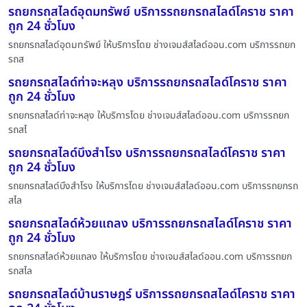
รถยกรถสไลด์อุดมทรัพย์ บริการรถยกรถสไลด์โคราช ราคา
ถูก 24 ชั่วโมง
รถยกรถสไลด์อุดมทรัพย์ ให้บริการโดย ช่างเจมส์สไลด์ออน.com บริการรถยก
รถส
รถยกรถสไลด์ท่าจะหลุง บริการรถยกรถสไลด์โคราช ราคา
ถูก 24 ชั่วโมง
รถยกรถสไลด์ท่าจะหลุง ให้บริการโดย ช่างเจมส์สไลด์ออน.com บริการรถยก
รถสไ
รถยกรถสไลด์บึงสำโรง บริการรถยกรถสไลด์โคราช ราคา
ถูก 24 ชั่วโมง
รถยกรถสไลด์บึงสำโรง ให้บริการโดย ช่างเจมส์สไลด์ออน.com บริการรถยกรถ
สไล
รถยกรถสไลด์ห้วยแถลง บริการรถยกรถสไลด์โคราช ราคา
ถูก 24 ชั่วโมง
รถยกรถสไลด์ห้วยแถลง ให้บริการโดย ช่างเจมส์สไลด์ออน.com บริการรถยก
รถสไล
รถยกรถสไลด์บ้านราษฎร์ บริการรถยกรถสไลด์โคราช ราคา