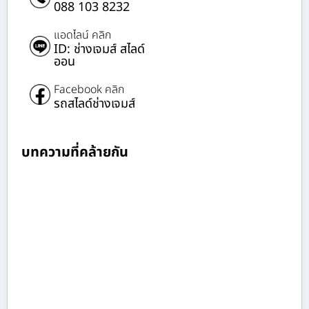
088 103 8232
แอดไลน์ คลิก
ID: ช่างเจมส์ สไลด์
ออน
Facebook คลิก
รถสไลด์ช่างเจมส์
บทความที่คล้ายกัน