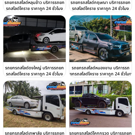
รถยกรถสไลด์หลุมข้าว บริการรถยก
รถยกรถสไลด์กฤษณา บริการรถยก
รถสไลด์โคราช ราคาถูก 24 ชั่วโมง
รถสไลด์โคราช ราคาถูก 24 ชั่วโมง
รถยกรถสไลด์ดงใหญ่ บริการรถยก
รถยกรถสไลด์หนองขาม บริการรถ
รถสไลด์โคราช ราคาถูก 24 ชั่วโมง
ยกรถสไลด์โคราช ราคาถูก 24 ชั่วโมง
รถยกรถสไลด์เทพาลัย บริการรถยก
รถยกรถสไลด์โคกกรวด บริการรถยก