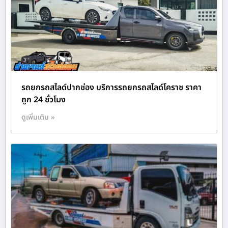
รถยกรถสไลด์ปากช่อง บริการรถยกรถสไลด์โคราช ราคา
ถูก 24 ชั่วโมง
ดูเพิ่มเติม »