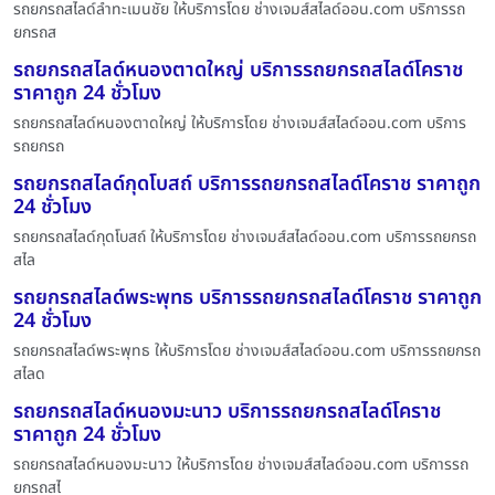
รถยกรถสไลด์ลำทะเมนชัย ให้บริการโดย ช่างเจมส์สไลด์ออน.com บริการรถ
ยกรถส
รถยกรถสไลด์หนองตาดใหญ่ บริการรถยกรถสไลด์โคราช
ราคาถูก 24 ชั่วโมง
รถยกรถสไลด์หนองตาดใหญ่ ให้บริการโดย ช่างเจมส์สไลด์ออน.com บริการ
รถยกรถ
รถยกรถสไลด์กุดโบสถ์ บริการรถยกรถสไลด์โคราช ราคาถูก
24 ชั่วโมง
รถยกรถสไลด์กุดโบสถ์ ให้บริการโดย ช่างเจมส์สไลด์ออน.com บริการรถยกรถ
สไล
รถยกรถสไลด์พระพุทธ บริการรถยกรถสไลด์โคราช ราคาถูก
24 ชั่วโมง
รถยกรถสไลด์พระพุทธ ให้บริการโดย ช่างเจมส์สไลด์ออน.com บริการรถยกรถ
สไลด
รถยกรถสไลด์หนองมะนาว บริการรถยกรถสไลด์โคราช
ราคาถูก 24 ชั่วโมง
รถยกรถสไลด์หนองมะนาว ให้บริการโดย ช่างเจมส์สไลด์ออน.com บริการรถ
ยกรถสไ