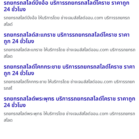
รถยกรถสไลด์บึงอ้อ บริการรถยกรถสไลด์โคราช ราคาถูก
24 ชั่วโมง
รถยกรถสไลด์บึงอ้อ ให้บริการโดย ช่างเจมส์สไลด์ออน.com บริการรถยกรถ
สไลด์
รถยกรถสไลด์สะแกราช บริการรถยกรถสไลด์โคราช ราคา
ถูก 24 ชั่วโมง
รถยกรถสไลด์สะแกราช ให้บริการโดย ช่างเจมส์สไลด์ออน.com บริการรถยกรถ
สไลด
รถยกรถสไลด์โคกกระชาย บริการรถยกรถสไลด์โคราช ราคา
ถูก 24 ชั่วโมง
รถยกรถสไลด์โคกกระชาย ให้บริการโดย ช่างเจมส์สไลด์ออน.com บริการรถยก
รถสไ
รถยกรถสไลด์พระพุทธ บริการรถยกรถสไลด์โคราช ราคาถูก
24 ชั่วโมง
รถยกรถสไลด์พระพุทธ ให้บริการโดย ช่างเจมส์สไลด์ออน.com บริการรถยกรถ
สไลด