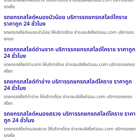
รถยกรถสไลด์คลองม่วง ให้บริการโดย ช่างเจมส์สไลด์ออน.com บริการรถยก
รถสไล
รถยกรถสไลด์หนองบัวน้อย บริการรถยกรถสไลด์โคราช
ราคาถูก 24 ชั่วโมง
รถยกรถสไลด์หนองบัวน้อย ให้บริการโดย ช่างเจมส์สไลด์ออน.com บริการรถ
ยกรถ
รถยกรถสไลด์ด่านจาก บริการรถยกรถสไลด์โคราช ราคาถูก
24 ชั่วโมง
รถยกรถสไลด์ด่านจาก ให้บริการโดย ช่างเจมส์สไลด์ออน.com บริการรถยกรถ
สไลด
รถยกรถสไลด์ท่าอ่าง บริการรถยกรถสไลด์โคราช ราคาถูก
24 ชั่วโมง
รถยกรถสไลด์ท่าอ่าง ให้บริการโดย ช่างเจมส์สไลด์ออน.com บริการรถยกรถ
สไลด
รถยกรถสไลด์หนองสรวง บริการรถยกรถสไลด์โคราช ราคา
ถูก 24 ชั่วโมง
รถยกรถสไลด์หนองสรวง ให้บริการโดย ช่างเจมส์สไลด์ออน.com บริการรถยก
รถสไล