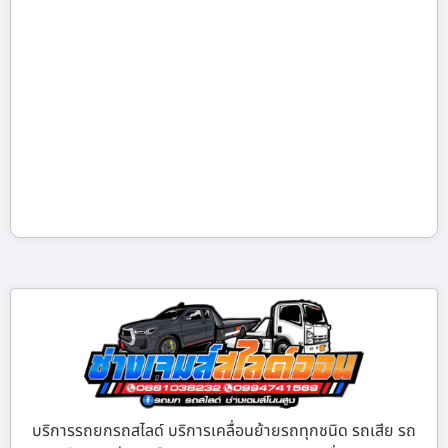
บริการรถยกรถสไลด์ บริการ​เคลื่อนย้ายรถทุกชนิด​ รถเสีย รถ