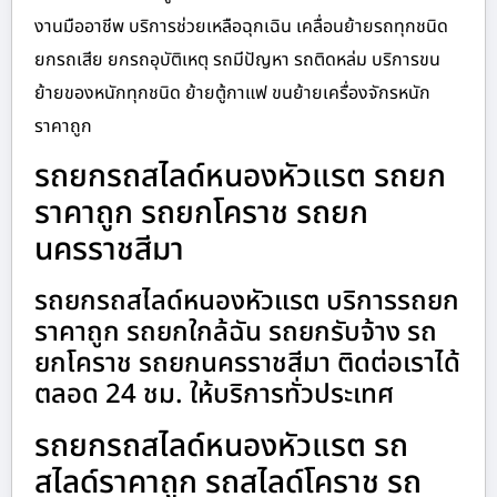
งาน​มืออาชีพ​ บริการช่วยเหลือฉุกเฉิน ​เคลื่อนย้ายรถทุกชนิด​
ยกรถเสีย ยกรถอุบัติเหตุ​ รถมีปัญหา​ รถติดหล่ม บริการขน
ย้ายของหนักทุกชนิด ย้ายตู้กาแฟ ขนย้ายเครื่องจักรหนัก
ราคาถูก
รถยกรถสไลด์หนองหัวแรต รถยก
ราคาถูก รถยกโคราช รถยก
นครราชสีมา
รถยกรถสไลด์หนองหัวแรต บริการรถยก
ราคาถูก รถยกใกล้ฉัน รถยกรับจ้าง รถ
ยกโคราช รถยกนครราชสีมา ติดต่อเราได้
ตลอด 24 ชม. ให้บริการทั่วประเทศ
รถยกรถสไลด์หนองหัวแรต รถ
สไลด์ราคาถูก รถสไลด์โคราช รถ