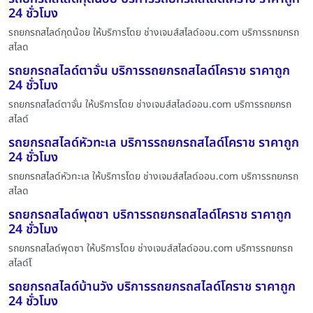
24 ชั่วโมง
รถยกรถสไลด์กุดน้อย ให้บริการโดย ช่างเจมส์สไลด์ออน.com บริการรถยกรถ
สไลด
รถยกรถสไลด์ตาจั่น บริการรถยกรถสไลด์โคราช ราคาถูก
24 ชั่วโมง
รถยกรถสไลด์ตาจั่น ให้บริการโดย ช่างเจมส์สไลด์ออน.com บริการรถยกรถ
สไลด์
รถยกรถสไลด์หัวทะเล บริการรถยกรถสไลด์โคราช ราคาถูก
24 ชั่วโมง
รถยกรถสไลด์หัวทะเล ให้บริการโดย ช่างเจมส์สไลด์ออน.com บริการรถยกรถ
สไลด
รถยกรถสไลด์พุดซา บริการรถยกรถสไลด์โคราช ราคาถูก
24 ชั่วโมง
รถยกรถสไลด์พุดซา ให้บริการโดย ช่างเจมส์สไลด์ออน.com บริการรถยกรถ
สไลด์โ
รถยกรถสไลด์บ้านวัง บริการรถยกรถสไลด์โคราช ราคาถูก
24 ชั่วโมง