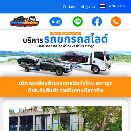
LANGUAGE
ติดต่อเรา
เข้าสู่ระบบ
เมนู
บริการ​เคลื่อน​ย้าย​รถ​ทุกชนิด​ทั่วไทย ราคา​ถูก​
มีประกันสินค้า โดยทีมงาน​มืออาชีพ​