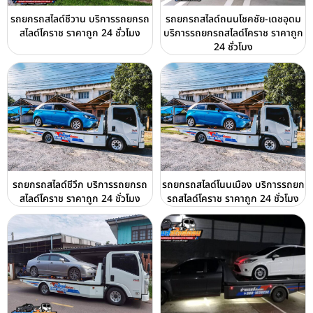
รถยกรถสไลด์ชีวาน บริการรถยกรถ
รถยกรถสไลด์ถนนโชคชัย-เดชอุดม
สไลด์โคราช ราคาถูก 24 ชั่วโมง
บริการรถยกรถสไลด์โคราช ราคาถูก
24 ชั่วโมง
รถยกรถสไลด์ชีวึก บริการรถยกรถ
รถยกรถสไลด์โนนเมือง บริการรถยก
สไลด์โคราช ราคาถูก 24 ชั่วโมง
รถสไลด์โคราช ราคาถูก 24 ชั่วโมง