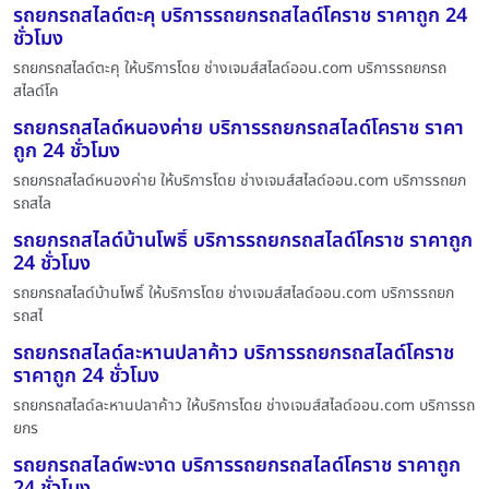
รถยกรถสไลด์ตะคุ บริการรถยกรถสไลด์โคราช ราคาถูก 24
ชั่วโมง
รถยกรถสไลด์ตะคุ ให้บริการโดย ช่างเจมส์สไลด์ออน.com บริการรถยกรถ
สไลด์โค
รถยกรถสไลด์หนองค่าย บริการรถยกรถสไลด์โคราช ราคา
ถูก 24 ชั่วโมง
รถยกรถสไลด์หนองค่าย ให้บริการโดย ช่างเจมส์สไลด์ออน.com บริการรถยก
รถสไล
รถยกรถสไลด์บ้านโพธิ์ บริการรถยกรถสไลด์โคราช ราคาถูก
24 ชั่วโมง
รถยกรถสไลด์บ้านโพธิ์ ให้บริการโดย ช่างเจมส์สไลด์ออน.com บริการรถยก
รถสไ
รถยกรถสไลด์ละหานปลาค้าว บริการรถยกรถสไลด์โคราช
ราคาถูก 24 ชั่วโมง
รถยกรถสไลด์ละหานปลาค้าว ให้บริการโดย ช่างเจมส์สไลด์ออน.com บริการรถ
ยกร
รถยกรถสไลด์พะงาด บริการรถยกรถสไลด์โคราช ราคาถูก
24 ชั่วโมง