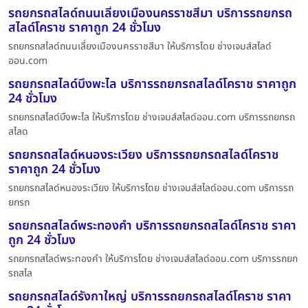
รถยกรถสไลด์ถนนเลี่ยงเมืองนครราชสีมา บริการรถยกรถ
สไลด์โคราช ราคาถูก 24 ชั่วโมง
รถยกรถสไลด์ถนนเลี่ยงเมืองนครราชสีมา ให้บริการโดย ช่างเจมส์สไลด์
ออน.com
รถยกรถสไลด์บึงพะไล บริการรถยกรถสไลด์โคราช ราคาถูก
24 ชั่วโมง
รถยกรถสไลด์บึงพะไล ให้บริการโดย ช่างเจมส์สไลด์ออน.com บริการรถยกรถ
สไลด
รถยกรถสไลด์หนองระเวียง บริการรถยกรถสไลด์โคราช
ราคาถูก 24 ชั่วโมง
รถยกรถสไลด์หนองระเวียง ให้บริการโดย ช่างเจมส์สไลด์ออน.com บริการรถ
ยกรถ
รถยกรถสไลด์พระทองคำ บริการรถยกรถสไลด์โคราช ราคา
ถูก 24 ชั่วโมง
รถยกรถสไลด์พระทองคำ ให้บริการโดย ช่างเจมส์สไลด์ออน.com บริการรถยก
รถสไล
รถยกรถสไลด์รังกาใหญ่ บริการรถยกรถสไลด์โคราช ราคา