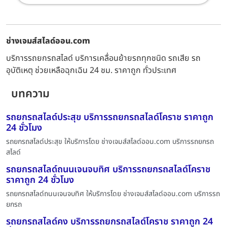
ช่างเจมส์สไลด์ออน.com
บริการรถยกรถสไลด์ บริการ​เคลื่อนย้ายรถทุกชนิด​ รถเสีย รถ
อุบัติเหตุ ช่วยเหลือฉุกเฉิน 24 ชม. ราคาถูก ทั่วประเทศ
บทความ
รถยกรถสไลด์ประสุข บริการรถยกรถสไลด์โคราช ราคาถูก
24 ชั่วโมง
รถยกรถสไลด์ประสุข ให้บริการโดย ช่างเจมส์สไลด์ออน.com บริการรถยกรถ
สไลด์
รถยกรถสไลด์ถนนเจนจบทิศ บริการรถยกรถสไลด์โคราช
ราคาถูก 24 ชั่วโมง
รถยกรถสไลด์ถนนเจนจบทิศ ให้บริการโดย ช่างเจมส์สไลด์ออน.com บริการรถ
ยกรถ
รถยกรถสไลด์คง บริการรถยกรถสไลด์โคราช ราคาถูก 24