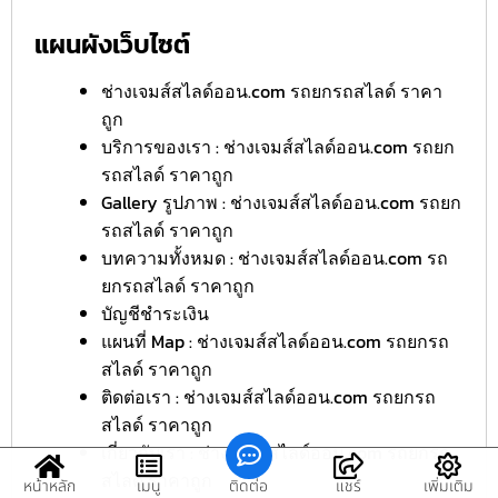
แผนผังเว็บไซต์
ช่างเจมส์สไลด์ออน.com รถยกรถสไลด์ ราคา
ถูก
บริการของเรา : ช่างเจมส์สไลด์ออน.com รถยก
รถสไลด์ ราคาถูก
Gallery รูปภาพ : ช่างเจมส์สไลด์ออน.com รถยก
รถสไลด์ ราคาถูก
บทความทั้งหมด : ช่างเจมส์สไลด์ออน.com รถ
ยกรถสไลด์ ราคาถูก
บัญชีชำระเงิน
แผนที่ Map : ช่างเจมส์สไลด์ออน.com รถยกรถ
สไลด์ ราคาถูก
ติดต่อเรา : ช่างเจมส์สไลด์ออน.com รถยกรถ
สไลด์ ราคาถูก
เกี่ยวกับเรา : ช่างเจมส์สไลด์ออน.com รถยกรถ
สไลด์ ราคาถูก
หน้าหลัก
เมนู
ติดต่อ
แชร์
เพิ่มเติม