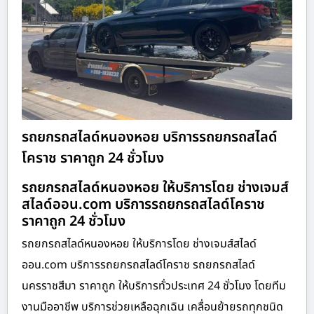
รถยกรถสไลด์หนองหอย บริการรถยกรถสไลด์
โคราช ราคาถูก 24 ชั่วโมง
รถยกรถสไลด์หนองหอย ให้บริการโดย ช่างเจมส์
สไลด์ออน.com บริการรถยกรถสไลด์โคราช
ราคาถูก 24 ชั่วโมง
รถยกรถสไลด์หนองหอย ให้บริการโดย ช่างเจมส์สไลด์
ออน.com บริการรถยกรถสไลด์โคราช รถยกรถสไลด์
นครราชสีมา ราคาถูก ให้บริการทั่วประเทศ 24 ชั่วโมง โดยทีม
งาน​มืออาชีพ​ บริการช่วยเหลือฉุกเฉิน ​เคลื่อนย้ายรถทุกชนิด​