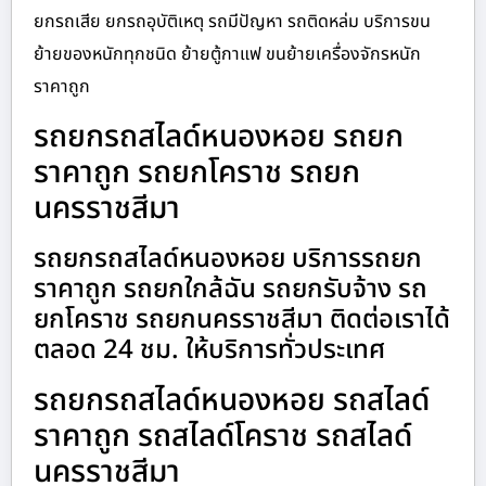
ยกรถเสีย ยกรถอุบัติเหตุ​ รถมีปัญหา​ รถติดหล่ม บริการขน
ย้ายของหนักทุกชนิด ย้ายตู้กาแฟ ขนย้ายเครื่องจักรหนัก
ราคาถูก
รถยกรถสไลด์หนองหอย รถยก
ราคาถูก รถยกโคราช รถยก
นครราชสีมา
รถยกรถสไลด์หนองหอย บริการรถยก
ราคาถูก รถยกใกล้ฉัน รถยกรับจ้าง รถ
ยกโคราช รถยกนครราชสีมา ติดต่อเราได้
ตลอด 24 ชม. ให้บริการทั่วประเทศ
รถยกรถสไลด์หนองหอย รถสไลด์
ราคาถูก รถสไลด์โคราช รถสไลด์
นครราชสีมา