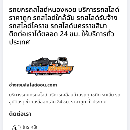
รถยกรถสไลด์หนองหอย บริการรถสไลด์
ราคาถูก รถสไลด์ใกล้ฉัน รถสไลด์รับจ้าง
รถสไลด์โคราช รถสไลด์นครราชสีมา
ติดต่อเราได้ตลอด 24 ชม. ให้บริการทั่ว
ประเทศ
ช่างเจมส์สไลด์ออน.com
บริการรถยกรถสไลด์ บริการ​เคลื่อนย้ายรถทุกชนิด​ รถเสีย รถ
อุบัติเหตุ ช่วยเหลือฉุกเฉิน 24 ชม. ราคาถูก ทั่วประเทศ
ติดต่อเรา
โทร คลิก