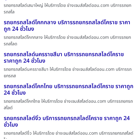
รถยกรถสไลด์เสมาใหญ่ ให้บริการโดย ช่างเจมส์สไลด์ออน.com บริการรถยก
รถสไล
รถยกรถสไลด์โคกกลาง บริการรถยกรถสไลด์โคราช ราคา
ถูก 24 ชั่วโมง
รถยกรถสไลด์โคกกลาง ให้บริการโดย ช่างเจมส์สไลด์ออน.com บริการรถยก
รถสไลด
รถยกรถสไลด์นครราชสีมา บริการรถยกรถสไลด์โคราช
ราคาถูก 24 ชั่วโมง
รถยกรถสไลด์นครราชสีมา ให้บริการโดย ช่างเจมส์สไลด์ออน.com บริการรถ
ยกรถส
รถยกรถสไลด์โคกไทย บริการรถยกรถสไลด์โคราช ราคาถูก
24 ชั่วโมง
รถยกรถสไลด์โคกไทย ให้บริการโดย ช่างเจมส์สไลด์ออน.com บริการรถยกรถ
สไลด์
รถยกรถสไลด์งิ้ว บริการรถยกรถสไลด์โคราช ราคาถูก 24
ชั่วโมง
รถยกรถสไลด์งิ้ว ให้บริการโดย ช่างเจมส์สไลด์ออน.com บริการรถยกรถสไลด์