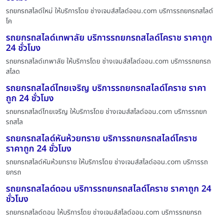
รถยกรถสไลด์ใหม่ ให้บริการโดย ช่างเจมส์สไลด์ออน.com บริการรถยกรถสไลด์
โค
รถยกรถสไลด์เทพาลัย บริการรถยกรถสไลด์โคราช ราคาถูก
24 ชั่วโมง
รถยกรถสไลด์เทพาลัย ให้บริการโดย ช่างเจมส์สไลด์ออน.com บริการรถยกรถ
สไลด
รถยกรถสไลด์ไทยเจริญ บริการรถยกรถสไลด์โคราช ราคา
ถูก 24 ชั่วโมง
รถยกรถสไลด์ไทยเจริญ ให้บริการโดย ช่างเจมส์สไลด์ออน.com บริการรถยก
รถสไล
รถยกรถสไลด์หันห้วยทราย บริการรถยกรถสไลด์โคราช
ราคาถูก 24 ชั่วโมง
รถยกรถสไลด์หันห้วยทราย ให้บริการโดย ช่างเจมส์สไลด์ออน.com บริการรถ
ยกรถ
รถยกรถสไลด์ดอน บริการรถยกรถสไลด์โคราช ราคาถูก 24
ชั่วโมง
รถยกรถสไลด์ดอน ให้บริการโดย ช่างเจมส์สไลด์ออน.com บริการรถยกรถ