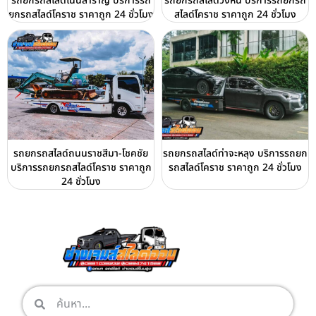
รถยกรถสไลด์โนนสำราญ บริการรถ
รถยกรถสไลด์วังหิน บริการรถยกรถ
ยกรถสไลด์โคราช ราคาถูก 24 ชั่วโมง
สไลด์โคราช ราคาถูก 24 ชั่วโมง
รถยกรถสไลด์ถนนราชสีมา-โชคชัย
รถยกรถสไลด์ท่าจะหลุง บริการรถยก
บริการรถยกรถสไลด์โคราช ราคาถูก
รถสไลด์โคราช ราคาถูก 24 ชั่วโมง
24 ชั่วโมง