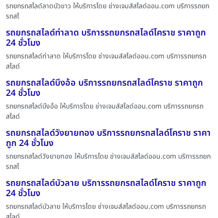
รถยกรถสไลด์ลาดบัวขาว ให้บริการโดย ช่างเจมส์สไลด์ออน.com บริการรถยก
รถสไ
รถยกรถสไลด์ท่าลาด บริการรถยกรถสไลด์โคราช ราคาถูก
24 ชั่วโมง
รถยกรถสไลด์ท่าลาด ให้บริการโดย ช่างเจมส์สไลด์ออน.com บริการรถยกรถ
สไลด์
รถยกรถสไลด์บึงอ้อ บริการรถยกรถสไลด์โคราช ราคาถูก
24 ชั่วโมง
รถยกรถสไลด์บึงอ้อ ให้บริการโดย ช่างเจมส์สไลด์ออน.com บริการรถยกรถ
สไลด์
รถยกรถสไลด์วังยายทอง บริการรถยกรถสไลด์โคราช ราคา
ถูก 24 ชั่วโมง
รถยกรถสไลด์วังยายทอง ให้บริการโดย ช่างเจมส์สไลด์ออน.com บริการรถยก
รถสไ
รถยกรถสไลด์บัวลาย บริการรถยกรถสไลด์โคราช ราคาถูก
24 ชั่วโมง
รถยกรถสไลด์บัวลาย ให้บริการโดย ช่างเจมส์สไลด์ออน.com บริการรถยกรถ
สไลด์