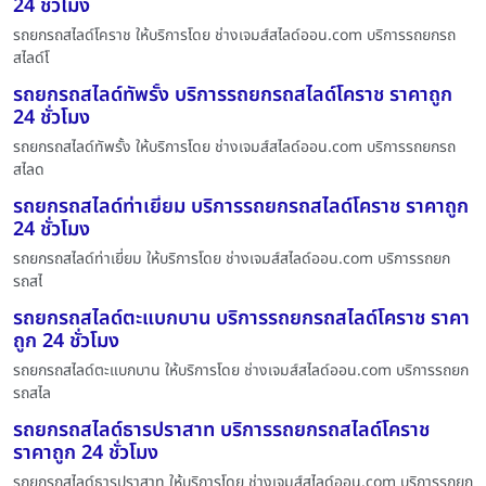
24 ชั่วโมง
รถยกรถสไลด์โคราช ให้บริการโดย ช่างเจมส์สไลด์ออน.com บริการรถยกรถ
สไลด์โ
รถยกรถสไลด์ทัพรั้ง บริการรถยกรถสไลด์โคราช ราคาถูก
24 ชั่วโมง
รถยกรถสไลด์ทัพรั้ง ให้บริการโดย ช่างเจมส์สไลด์ออน.com บริการรถยกรถ
สไลด
รถยกรถสไลด์ท่าเยี่ยม บริการรถยกรถสไลด์โคราช ราคาถูก
24 ชั่วโมง
รถยกรถสไลด์ท่าเยี่ยม ให้บริการโดย ช่างเจมส์สไลด์ออน.com บริการรถยก
รถสไ
รถยกรถสไลด์ตะแบกบาน บริการรถยกรถสไลด์โคราช ราคา
ถูก 24 ชั่วโมง
รถยกรถสไลด์ตะแบกบาน ให้บริการโดย ช่างเจมส์สไลด์ออน.com บริการรถยก
รถสไล
รถยกรถสไลด์ธารปราสาท บริการรถยกรถสไลด์โคราช
ราคาถูก 24 ชั่วโมง
รถยกรถสไลด์ธารปราสาท ให้บริการโดย ช่างเจมส์สไลด์ออน.com บริการรถยก