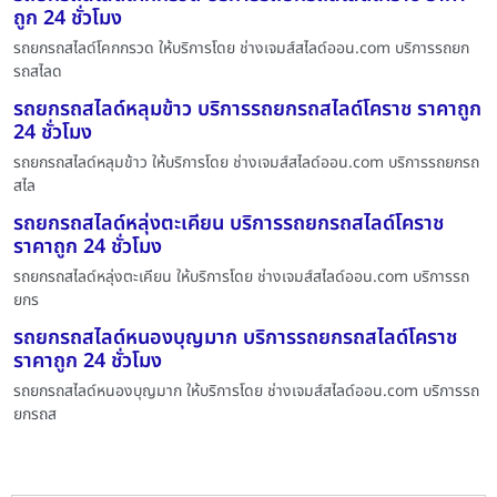
ถูก 24 ชั่วโมง
รถยกรถสไลด์โคกกรวด ให้บริการโดย ช่างเจมส์สไลด์ออน.com บริการรถยก
รถสไลด
รถยกรถสไลด์หลุมข้าว บริการรถยกรถสไลด์โคราช ราคาถูก
24 ชั่วโมง
รถยกรถสไลด์หลุมข้าว ให้บริการโดย ช่างเจมส์สไลด์ออน.com บริการรถยกรถ
สไล
รถยกรถสไลด์หลุ่งตะเคียน บริการรถยกรถสไลด์โคราช
ราคาถูก 24 ชั่วโมง
รถยกรถสไลด์หลุ่งตะเคียน ให้บริการโดย ช่างเจมส์สไลด์ออน.com บริการรถ
ยกร
รถยกรถสไลด์หนองบุญมาก บริการรถยกรถสไลด์โคราช
ราคาถูก 24 ชั่วโมง
รถยกรถสไลด์หนองบุญมาก ให้บริการโดย ช่างเจมส์สไลด์ออน.com บริการรถ
ยกรถส