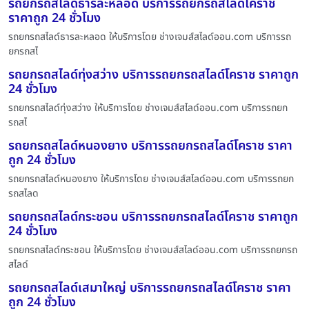
รถยกรถสไลด์ธารละหลอด บริการรถยกรถสไลด์โคราช
ราคาถูก 24 ชั่วโมง
รถยกรถสไลด์ธารละหลอด ให้บริการโดย ช่างเจมส์สไลด์ออน.com บริการรถ
ยกรถสไ
รถยกรถสไลด์ทุ่งสว่าง บริการรถยกรถสไลด์โคราช ราคาถูก
24 ชั่วโมง
รถยกรถสไลด์ทุ่งสว่าง ให้บริการโดย ช่างเจมส์สไลด์ออน.com บริการรถยก
รถสไ
รถยกรถสไลด์หนองยาง บริการรถยกรถสไลด์โคราช ราคา
ถูก 24 ชั่วโมง
รถยกรถสไลด์หนองยาง ให้บริการโดย ช่างเจมส์สไลด์ออน.com บริการรถยก
รถสไลด
รถยกรถสไลด์กระชอน บริการรถยกรถสไลด์โคราช ราคาถูก
24 ชั่วโมง
รถยกรถสไลด์กระชอน ให้บริการโดย ช่างเจมส์สไลด์ออน.com บริการรถยกรถ
สไลด์
รถยกรถสไลด์เสมาใหญ่ บริการรถยกรถสไลด์โคราช ราคา
ถูก 24 ชั่วโมง