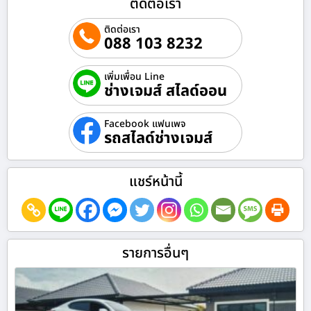
ติดต่อเรา
ติดต่อเรา
088 103 8232
เพิ่มเพื่อน Line
ช่างเจมส์ สไลด์ออน
Facebook แฟนเพจ
รถสไลด์ช่างเจมส์
แชร์หน้านี้
รายการอื่นๆ