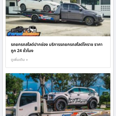
รถยกรถสไลด์ปากช่อง บริการรถยกรถสไลด์โคราช ราคา
ถูก 24 ชั่วโมง
ดูเพิ่มเติม »