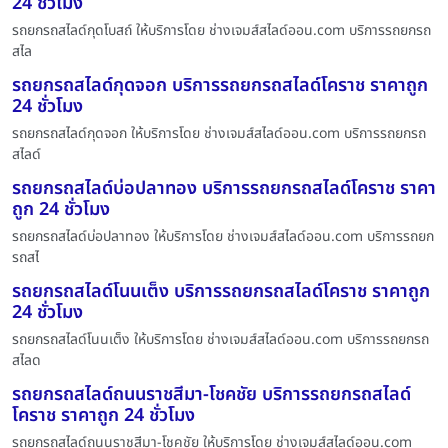
24 ชั่วโมง
รถยกรถสไลด์กุดโบสถ์ ให้บริการโดย ช่างเจมส์สไลด์ออน.com บริการรถยกรถ
สไล
รถยกรถสไลด์กุดจอก บริการรถยกรถสไลด์โคราช ราคาถูก
24 ชั่วโมง
รถยกรถสไลด์กุดจอก ให้บริการโดย ช่างเจมส์สไลด์ออน.com บริการรถยกรถ
สไลด์
รถยกรถสไลด์บ่อปลาทอง บริการรถยกรถสไลด์โคราช ราคา
ถูก 24 ชั่วโมง
รถยกรถสไลด์บ่อปลาทอง ให้บริการโดย ช่างเจมส์สไลด์ออน.com บริการรถยก
รถสไ
รถยกรถสไลด์โนนเต็ง บริการรถยกรถสไลด์โคราช ราคาถูก
24 ชั่วโมง
รถยกรถสไลด์โนนเต็ง ให้บริการโดย ช่างเจมส์สไลด์ออน.com บริการรถยกรถ
สไลด
รถยกรถสไลด์ถนนราชสีมา-โชคชัย บริการรถยกรถสไลด์
โคราช ราคาถูก 24 ชั่วโมง
รถยกรถสไลด์ถนนราชสีมา-โชคชัย ให้บริการโดย ช่างเจมส์สไลด์ออน.com