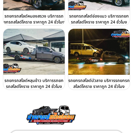
รถยกรถสไลด์หนองสรวง บริการรถ
รถยกรถสไลด์ช่องแมว บริการรถยก
ยกรถสไลด์โคราช ราคาถูก 24 ชั่วโมง
รถสไลด์โคราช ราคาถูก 24 ชั่วโมง
รถยกรถสไลด์หลุมข้าว บริการรถยก
รถยกรถสไลด์บัวลาย บริการรถยกรถ
รถสไลด์โคราช ราคาถูก 24 ชั่วโมง
สไลด์โคราช ราคาถูก 24 ชั่วโมง