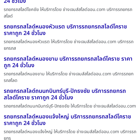
24 ชั่วโมง
รถยกรถสไลด์โชคชัย ให้บริการโดย ช่างเจมส์สไลด์ออน.com บริการรถยกรถ
สไลด์
รถยกรถสไลด์หนองหัวแรต บริการรถยกรถสไลด์โคราช
ราคาถูก 24 ชั่วโมง
รถยกรถสไลด์หนองหัวแรต ให้บริการโดย ช่างเจมส์สไลด์ออน.com บริการรถ
ยกรถส
รถยกรถสไลด์หนองขาม บริการรถยกรถสไลด์โคราช ราคา
ถูก 24 ชั่วโมง
รถยกรถสไลด์หนองขาม ให้บริการโดย ช่างเจมส์สไลด์ออน.com บริการรถยก
รถสไลด
รถยกรถสไลด์ถนนกบินทร์บุรี-ปักธงชัย บริการรถยกรถ
สไลด์โคราช ราคาถูก 24 ชั่วโมง
รถยกรถสไลด์ถนนกบินทร์บุรี-ปักธงชัย ให้บริการโดย ช่างเจมส์สไลด์ออน.com
รถยกรถสไลด์หนองแจ้งใหญ่ บริการรถยกรถสไลด์โคราช
ราคาถูก 24 ชั่วโมง
รถยกรถสไลด์หนองแจ้งใหญ่ ให้บริการโดย ช่างเจมส์สไลด์ออน.com บริการรถ
ยกร