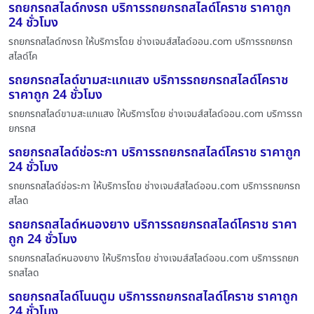
รถยกรถสไลด์กงรถ บริการรถยกรถสไลด์โคราช ราคาถูก
24 ชั่วโมง
รถยกรถสไลด์กงรถ ให้บริการโดย ช่างเจมส์สไลด์ออน.com บริการรถยกรถ
สไลด์โค
รถยกรถสไลด์ขามสะแกแสง บริการรถยกรถสไลด์โคราช
ราคาถูก 24 ชั่วโมง
รถยกรถสไลด์ขามสะแกแสง ให้บริการโดย ช่างเจมส์สไลด์ออน.com บริการรถ
ยกรถส
รถยกรถสไลด์ช่อระกา บริการรถยกรถสไลด์โคราช ราคาถูก
24 ชั่วโมง
รถยกรถสไลด์ช่อระกา ให้บริการโดย ช่างเจมส์สไลด์ออน.com บริการรถยกรถ
สไลด
รถยกรถสไลด์หนองยาง บริการรถยกรถสไลด์โคราช ราคา
ถูก 24 ชั่วโมง
รถยกรถสไลด์หนองยาง ให้บริการโดย ช่างเจมส์สไลด์ออน.com บริการรถยก
รถสไลด
รถยกรถสไลด์โนนตูม บริการรถยกรถสไลด์โคราช ราคาถูก
24 ชั่วโมง