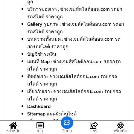
ถูก
บริการของเรา : ช่างเจมส์สไลด์ออน.com รถยก
รถสไลด์ ราคาถูก
Gallery รูปภาพ : ช่างเจมส์สไลด์ออน.com รถยก
รถสไลด์ ราคาถูก
บทความทั้งหมด : ช่างเจมส์สไลด์ออน.com รถ
ยกรถสไลด์ ราคาถูก
บัญชีชำระเงิน
แผนที่ Map : ช่างเจมส์สไลด์ออน.com รถยกรถ
สไลด์ ราคาถูก
ติดต่อเรา : ช่างเจมส์สไลด์ออน.com รถยกรถ
สไลด์ ราคาถูก
เกี่ยวกับเรา : ช่างเจมส์สไลด์ออน.com รถยกรถ
สไลด์ ราคาถูก
DashBoard
Sitemap แผนผังเว็บไซต์
นโยบายการใช้คุกกี้ cookie-policy
หมวดหมู่
หน้าหลัก
เมนู
ติดต่อ
แชร์
เพิ่มเติม