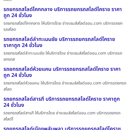
รถยกรถสไลด์โคกกลาง บริการรถยกรถสไลด์โคราช ราคา
ถูก 24 ชั่วโมง
รถยกรถสไลด์โคกกลาง ให้บริการโดย ช่างเจมส์สไลด์ออน.com บริการรถยก
รถสไลด
รถยกรถสไลด์ลำทะเมนชัย บริการรถยกรถสไลด์โคราช
ราคาถูก 24 ชั่วโมง
รถยกรถสไลด์ลำทะเมนชัย ให้บริการโดย ช่างเจมส์สไลด์ออน.com บริการรถ
ยกรถส
รถยกรถสไลด์ห้วยแคน บริการรถยกรถสไลด์โคราช ราคา
ถูก 24 ชั่วโมง
รถยกรถสไลด์ห้วยแคน ให้บริการโดย ช่างเจมส์สไลด์ออน.com บริการรถยกรถ
สไลด
รถยกรถสไลด์สารภี บริการรถยกรถสไลด์โคราช ราคาถูก
24 ชั่วโมง
รถยกรถสไลด์สารภี ให้บริการโดย ช่างเจมส์สไลด์ออน.com บริการรถยกรถ
สไลด์โ
รถยกรถสไลด์เมืองพลับพลา บริการรถยกรถสไลด์โคราช