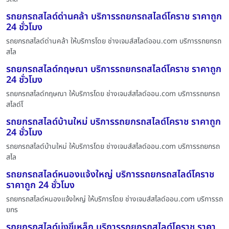
รถยกรถสไลด์ด่านคล้า บริการรถยกรถสไลด์โคราช ราคาถูก
24 ชั่วโมง
รถยกรถสไลด์ด่านคล้า ให้บริการโดย ช่างเจมส์สไลด์ออน.com บริการรถยกรถ
สไล
รถยกรถสไลด์กฤษณา บริการรถยกรถสไลด์โคราช ราคาถูก
24 ชั่วโมง
รถยกรถสไลด์กฤษณา ให้บริการโดย ช่างเจมส์สไลด์ออน.com บริการรถยกรถ
สไลด์โ
รถยกรถสไลด์บ้านใหม่ บริการรถยกรถสไลด์โคราช ราคาถูก
24 ชั่วโมง
รถยกรถสไลด์บ้านใหม่ ให้บริการโดย ช่างเจมส์สไลด์ออน.com บริการรถยกรถ
สไล
รถยกรถสไลด์หนองแจ้งใหญ่ บริการรถยกรถสไลด์โคราช
ราคาถูก 24 ชั่วโมง
รถยกรถสไลด์หนองแจ้งใหญ่ ให้บริการโดย ช่างเจมส์สไลด์ออน.com บริการรถ
ยกร
รถยกรถสไลด์บุ่งขี้เหล็ก บริการรถยกรถสไลด์โคราช ราคา