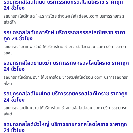
รถยกรถสไลด์โตนด บริการรถยกรถสไลด์โคราช ราคาถูก
24 ชั่วโมง
รถยกรถสไลด์โตนด ให้บริการโดย ช่างเจมส์สไลด์ออน.com บริการรถยกรถ
สไลด์โค
รถยกรถสไลด์เทพารักษ์ บริการรถยกรถสไลด์โคราช ราคา
ถูก 24 ชั่วโมง
รถยกรถสไลด์เทพารักษ์ ให้บริการโดย ช่างเจมส์สไลด์ออน.com บริการรถยก
รถสไ
รถยกรถสไลด์ขามเฒ่า บริการรถยกรถสไลด์โคราช ราคาถูก
24 ชั่วโมง
รถยกรถสไลด์ขามเฒ่า ให้บริการโดย ช่างเจมส์สไลด์ออน.com บริการรถยกรถ
สไลด
รถยกรถสไลด์โนนไทย บริการรถยกรถสไลด์โคราช ราคาถูก
24 ชั่วโมง
รถยกรถสไลด์โนนไทย ให้บริการโดย ช่างเจมส์สไลด์ออน.com บริการรถยกรถ
สไลด์
รถยกรถสไลด์บัวใหญ่ บริการรถยกรถสไลด์โคราช ราคาถูก
24 ชั่วโมง