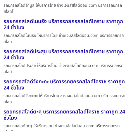
รถยกรถสไลด์ลำมูล ให้บริการโดย ช่างเจมส์สไลด์ออน.com บริการรถยกรถ
สไลด์โ
รถยกรถสไลด์โนนรัง บริการรถยกรถสไลด์โคราช ราคาถูก
24 ชั่วโมง
รถยกรถสไลด์โนนรัง ให้บริการโดย ช่างเจมส์สไลด์ออน.com บริการรถยกรถ
สไลด์
รถยกรถสไลด์ประสุข บริการรถยกรถสไลด์โคราช ราคาถูก
24 ชั่วโมง
รถยกรถสไลด์ประสุข ให้บริการโดย ช่างเจมส์สไลด์ออน.com บริการรถยกรถ
สไลด์
รถยกรถสไลด์วังกะทะ บริการรถยกรถสไลด์โคราช ราคาถูก
24 ชั่วโมง
รถยกรถสไลด์วังกะทะ ให้บริการโดย ช่างเจมส์สไลด์ออน.com บริการรถยกรถ
สไลด
รถยกรถสไลด์ตะคุ บริการรถยกรถสไลด์โคราช ราคาถูก 24
ชั่วโมง
รถยกรถสไลด์ตะคุ ให้บริการโดย ช่างเจมส์สไลด์ออน.com บริการรถยกรถ