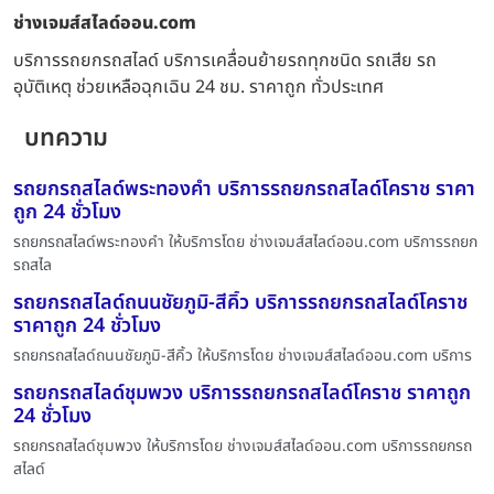
ช่างเจมส์สไลด์ออน.com
บริการรถยกรถสไลด์ บริการ​เคลื่อนย้ายรถทุกชนิด​ รถเสีย รถ
อุบัติเหตุ ช่วยเหลือฉุกเฉิน 24 ชม. ราคาถูก ทั่วประเทศ
บทความ
รถยกรถสไลด์พระทองคำ บริการรถยกรถสไลด์โคราช ราคา
ถูก 24 ชั่วโมง
รถยกรถสไลด์พระทองคำ ให้บริการโดย ช่างเจมส์สไลด์ออน.com บริการรถยก
รถสไล
รถยกรถสไลด์ถนนชัยภูมิ-สีคิ้ว บริการรถยกรถสไลด์โคราช
ราคาถูก 24 ชั่วโมง
รถยกรถสไลด์ถนนชัยภูมิ-สีคิ้ว ให้บริการโดย ช่างเจมส์สไลด์ออน.com บริการ
รถยกรถสไลด์ชุมพวง บริการรถยกรถสไลด์โคราช ราคาถูก
24 ชั่วโมง
รถยกรถสไลด์ชุมพวง ให้บริการโดย ช่างเจมส์สไลด์ออน.com บริการรถยกรถ
สไลด์