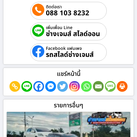
ติดต่อเรา
088 103 8232
เพิ่มเพื่อน Line
ช่างเจมส์ สไลด์ออน
Facebook แฟนเพจ
รถสไลด์ช่างเจมส์
แชร์หน้านี้
รายการอื่นๆ