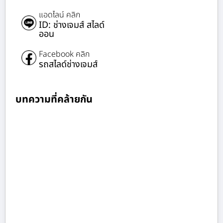
แอดไลน์ คลิก
ID: ช่างเจมส์ สไลด์
ออน
Facebook คลิก
รถสไลด์ช่างเจมส์
บทความที่คล้ายกัน