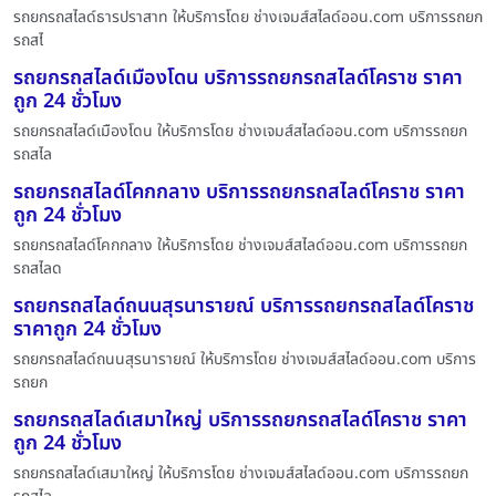
รถยกรถสไลด์ธารปราสาท ให้บริการโดย ช่างเจมส์สไลด์ออน.com บริการรถยก
รถสไ
รถยกรถสไลด์เมืองโดน บริการรถยกรถสไลด์โคราช ราคา
ถูก 24 ชั่วโมง
รถยกรถสไลด์เมืองโดน ให้บริการโดย ช่างเจมส์สไลด์ออน.com บริการรถยก
รถสไล
รถยกรถสไลด์โคกกลาง บริการรถยกรถสไลด์โคราช ราคา
ถูก 24 ชั่วโมง
รถยกรถสไลด์โคกกลาง ให้บริการโดย ช่างเจมส์สไลด์ออน.com บริการรถยก
รถสไลด
รถยกรถสไลด์ถนนสุรนารายณ์ บริการรถยกรถสไลด์โคราช
ราคาถูก 24 ชั่วโมง
รถยกรถสไลด์ถนนสุรนารายณ์ ให้บริการโดย ช่างเจมส์สไลด์ออน.com บริการ
รถยก
รถยกรถสไลด์เสมาใหญ่ บริการรถยกรถสไลด์โคราช ราคา
ถูก 24 ชั่วโมง
รถยกรถสไลด์เสมาใหญ่ ให้บริการโดย ช่างเจมส์สไลด์ออน.com บริการรถยก