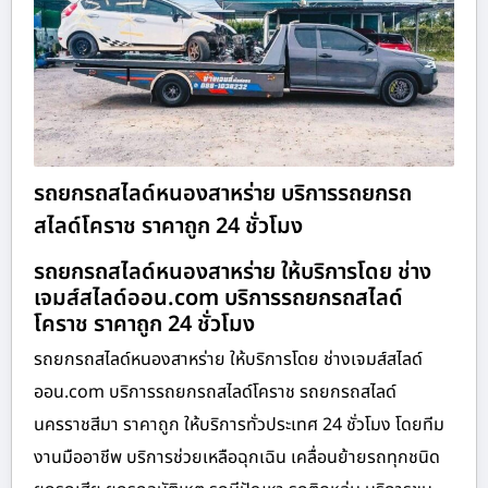
รถยกรถสไลด์หนองสาหร่าย บริการรถยกรถ
สไลด์โคราช ราคาถูก 24 ชั่วโมง
รถยกรถสไลด์หนองสาหร่าย ให้บริการโดย ช่าง
เจมส์สไลด์ออน.com บริการรถยกรถสไลด์
โคราช ราคาถูก 24 ชั่วโมง
รถยกรถสไลด์หนองสาหร่าย ให้บริการโดย ช่างเจมส์สไลด์
ออน.com บริการรถยกรถสไลด์โคราช รถยกรถสไลด์
นครราชสีมา ราคาถูก ให้บริการทั่วประเทศ 24 ชั่วโมง โดยทีม
งาน​มืออาชีพ​ บริการช่วยเหลือฉุกเฉิน ​เคลื่อนย้ายรถทุกชนิด​