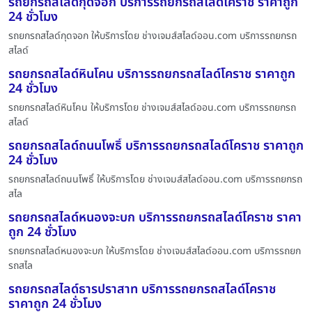
รถยกรถสไลด์กุดจอก บริการรถยกรถสไลด์โคราช ราคาถูก
24 ชั่วโมง
รถยกรถสไลด์กุดจอก ให้บริการโดย ช่างเจมส์สไลด์ออน.com บริการรถยกรถ
สไลด์
รถยกรถสไลด์หินโคน บริการรถยกรถสไลด์โคราช ราคาถูก
24 ชั่วโมง
รถยกรถสไลด์หินโคน ให้บริการโดย ช่างเจมส์สไลด์ออน.com บริการรถยกรถ
สไลด์
รถยกรถสไลด์ถนนโพธิ์ บริการรถยกรถสไลด์โคราช ราคาถูก
24 ชั่วโมง
รถยกรถสไลด์ถนนโพธิ์ ให้บริการโดย ช่างเจมส์สไลด์ออน.com บริการรถยกรถ
สไล
รถยกรถสไลด์หนองจะบก บริการรถยกรถสไลด์โคราช ราคา
ถูก 24 ชั่วโมง
รถยกรถสไลด์หนองจะบก ให้บริการโดย ช่างเจมส์สไลด์ออน.com บริการรถยก
รถสไล
รถยกรถสไลด์ธารปราสาท บริการรถยกรถสไลด์โคราช
ราคาถูก 24 ชั่วโมง