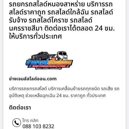
รถยกรถสไลด์หนองสาหร่าย บริการรถ
สไลด์ราคาถูก รถสไลด์ใกล้ฉัน รถสไลด์
รับจ้าง รถสไลด์โคราช รถสไลด์
นครราชสีมา ติดต่อเราได้ตลอด 24 ชม.
ให้บริการทั่วประเทศ
ช่างเจมส์สไลด์ออน.com
บริการรถยกรถสไลด์ บริการ​เคลื่อนย้ายรถทุกชนิด​ รถเสีย รถ
อุบัติเหตุ ช่วยเหลือฉุกเฉิน 24 ชม. ราคาถูก ทั่วประเทศ
ติดต่อเรา
โทร คลิก
088 103 8232