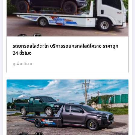
รถยกรถสไลด์ตะโก บริการรถยกรถสไลด์โคราช ราคาถูก
24 ชั่วโมง
ดูเพิ่มเติม »