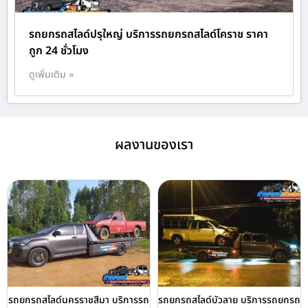
รถยกรถสไลด์ปรุใหญ่ บริการรถยกรถสไลด์โคราช ราคา
ถูก 24 ชั่วโมง
ดูเพิ่มเติม »
ผลงานของเรา
รถยกรถสไลด์นครราชสีมา บริการรถ
รถยกรถสไลด์บัวลาย บริการรถยกรถ