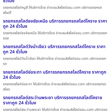
ชั่วโมง
รถยกรถสไลด์หมูสี ให้บริการโดย ช่างเจมส์สไลด์ออน.com บริการรถยกรถ
สไลด์โ
รถยกรถสไลด์ธงชัยเหนือ บริการรถยกรถสไลด์โคราช ราคา
ถูก 24 ชั่วโมง
รถยกรถสไลด์ธงชัยเหนือ ให้บริการโดย ช่างเจมส์สไลด์ออน.com บริการรถยก
รถส
รถยกรถสไลด์วังน้ำเขียว บริการรถยกรถสไลด์โคราช ราคา
ถูก 24 ชั่วโมง
รถยกรถสไลด์วังน้ำเขียว ให้บริการโดย ช่างเจมส์สไลด์ออน.com บริการรถยก
รถ
รถยกรถสไลด์ช่อระกา บริการรถยกรถสไลด์โคราช ราคาถูก
24 ชั่วโมง
รถยกรถสไลด์ช่อระกา ให้บริการโดย ช่างเจมส์สไลด์ออน.com บริการรถยกรถ
สไลด
รถยกรถสไลด์สระว่านพระยา บริการรถยกรถสไลด์โคราช
ราคาถูก 24 ชั่วโมง
รถยกรถสไลด์สระว่านพระยา ให้บริการโดย ช่างเจมส์สไลด์ออน.com บริการรถ