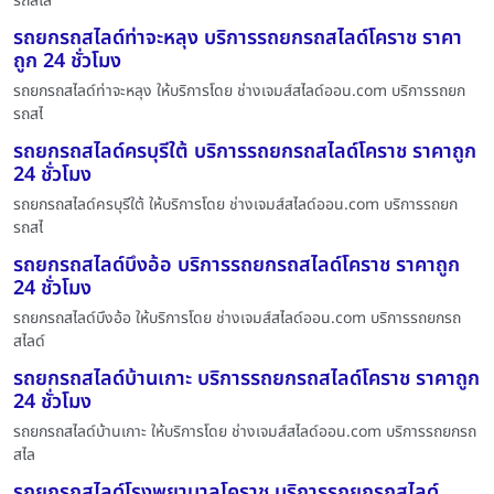
รถสไล
รถยกรถสไลด์ท่าจะหลุง บริการรถยกรถสไลด์โคราช ราคา
ถูก 24 ชั่วโมง
รถยกรถสไลด์ท่าจะหลุง ให้บริการโดย ช่างเจมส์สไลด์ออน.com บริการรถยก
รถสไ
รถยกรถสไลด์ครบุรีใต้ บริการรถยกรถสไลด์โคราช ราคาถูก
24 ชั่วโมง
รถยกรถสไลด์ครบุรีใต้ ให้บริการโดย ช่างเจมส์สไลด์ออน.com บริการรถยก
รถสไ
รถยกรถสไลด์บึงอ้อ บริการรถยกรถสไลด์โคราช ราคาถูก
24 ชั่วโมง
รถยกรถสไลด์บึงอ้อ ให้บริการโดย ช่างเจมส์สไลด์ออน.com บริการรถยกรถ
สไลด์
รถยกรถสไลด์บ้านเกาะ บริการรถยกรถสไลด์โคราช ราคาถูก
24 ชั่วโมง
รถยกรถสไลด์บ้านเกาะ ให้บริการโดย ช่างเจมส์สไลด์ออน.com บริการรถยกรถ
สไล
รถยกรถสไลด์โรงพยาบาลโคราช บริการรถยกรถสไลด์