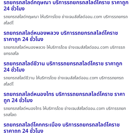
รถยกรถสไลด์กฤษณา บริการรถยกรถสไลด์โคราช ราคาถูก
24 ชั่วโมง
รถยกรถสไลด์กฤษณา ให้บริการโดย ช่างเจมส์สไลด์ออน.com บริการรถยกรถ
สไลด์โ
รถยกรถสไลด์หนองพลวง บริการรถยกรถสไลด์โคราช
ราคาถูก 24 ชั่วโมง
รถยกรถสไลด์หนองพลวง ให้บริการโดย ช่างเจมส์สไลด์ออน.com บริการรถ
ยกรถสไล
รถยกรถสไลด์ชีวาน บริการรถยกรถสไลด์โคราช ราคาถูก
24 ชั่วโมง
รถยกรถสไลด์ชีวาน ให้บริการโดย ช่างเจมส์สไลด์ออน.com บริการรถยกรถ
สไลด์โ
รถยกรถสไลด์หนองไทร บริการรถยกรถสไลด์โคราช ราคา
ถูก 24 ชั่วโมง
รถยกรถสไลด์หนองไทร ให้บริการโดย ช่างเจมส์สไลด์ออน.com บริการรถยก
รถสไลด
รถยกรถสไลด์โคกกระเบื้อง บริการรถยกรถสไลด์โคราช
ราคาถูก 24 ชั่วโมง