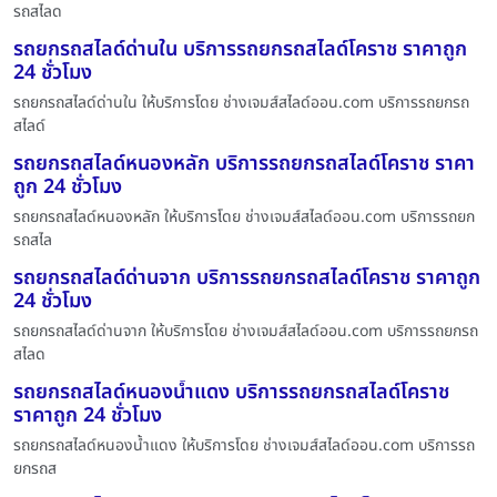
รถสไลด
รถยกรถสไลด์ด่านใน บริการรถยกรถสไลด์โคราช ราคาถูก
24 ชั่วโมง
รถยกรถสไลด์ด่านใน ให้บริการโดย ช่างเจมส์สไลด์ออน.com บริการรถยกรถ
สไลด์
รถยกรถสไลด์หนองหลัก บริการรถยกรถสไลด์โคราช ราคา
ถูก 24 ชั่วโมง
รถยกรถสไลด์หนองหลัก ให้บริการโดย ช่างเจมส์สไลด์ออน.com บริการรถยก
รถสไล
รถยกรถสไลด์ด่านจาก บริการรถยกรถสไลด์โคราช ราคาถูก
24 ชั่วโมง
รถยกรถสไลด์ด่านจาก ให้บริการโดย ช่างเจมส์สไลด์ออน.com บริการรถยกรถ
สไลด
รถยกรถสไลด์หนองน้ำแดง บริการรถยกรถสไลด์โคราช
ราคาถูก 24 ชั่วโมง
รถยกรถสไลด์หนองน้ำแดง ให้บริการโดย ช่างเจมส์สไลด์ออน.com บริการรถ
ยกรถส