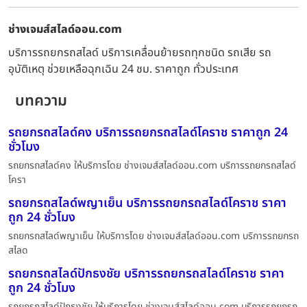
ช่างเจมส์สไลด์ออน.com
บริการรถยกรถสไลด์ บริการ​เคลื่อนย้ายรถทุกชนิด​ รถเสีย รถ
อุบัติเหตุ ช่วยเหลือฉุกเฉิน 24 ชม. ราคาถูก ทั่วประเทศ
บทความ
รถยกรถสไลด์คง บริการรถยกรถสไลด์โคราช ราคาถูก 24
ชั่วโมง
รถยกรถสไลด์คง ให้บริการโดย ช่างเจมส์สไลด์ออน.com บริการรถยกรถสไลด์
โครา
รถยกรถสไลด์พญาเย็น บริการรถยกรถสไลด์โคราช ราคา
ถูก 24 ชั่วโมง
รถยกรถสไลด์พญาเย็น ให้บริการโดย ช่างเจมส์สไลด์ออน.com บริการรถยกรถ
สไลด
รถยกรถสไลด์ปักธงชัย บริการรถยกรถสไลด์โคราช ราคา
ถูก 24 ชั่วโมง
รถยกรถสไลด์ปักธงชัย ให้บริการโดย ช่างเจมส์สไลด์ออน.com บริการรถยกรถ