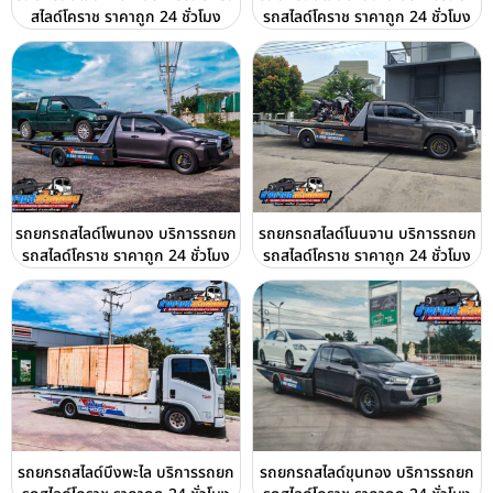
สไลด์โคราช ราคาถูก 24 ชั่วโมง
รถสไลด์โคราช ราคาถูก 24 ชั่วโมง
รถยกรถสไลด์โพนทอง บริการรถยก
รถยกรถสไลด์โนนจาน บริการรถยก
รถสไลด์โคราช ราคาถูก 24 ชั่วโมง
รถสไลด์โคราช ราคาถูก 24 ชั่วโมง
รถยกรถสไลด์บึงพะไล บริการรถยก
รถยกรถสไลด์ขุนทอง บริการรถยก