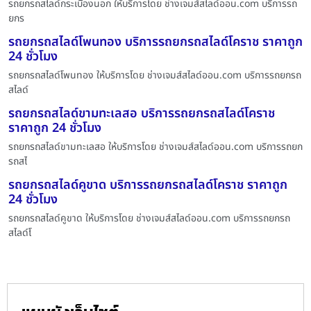
รถยกรถสไลด์กระเบื้องนอก ให้บริการโดย ช่างเจมส์สไลด์ออน.com บริการรถ
ยกร
รถยกรถสไลด์โพนทอง บริการรถยกรถสไลด์โคราช ราคาถูก
24 ชั่วโมง
รถยกรถสไลด์โพนทอง ให้บริการโดย ช่างเจมส์สไลด์ออน.com บริการรถยกรถ
สไลด์
รถยกรถสไลด์ขามทะเลสอ บริการรถยกรถสไลด์โคราช
ราคาถูก 24 ชั่วโมง
รถยกรถสไลด์ขามทะเลสอ ให้บริการโดย ช่างเจมส์สไลด์ออน.com บริการรถยก
รถสไ
รถยกรถสไลด์คูขาด บริการรถยกรถสไลด์โคราช ราคาถูก
24 ชั่วโมง
รถยกรถสไลด์คูขาด ให้บริการโดย ช่างเจมส์สไลด์ออน.com บริการรถยกรถ
สไลด์โ