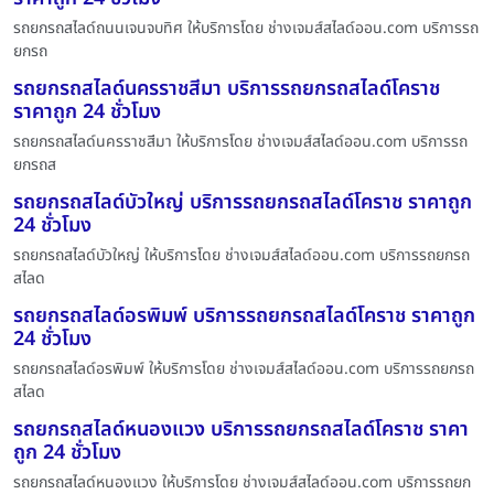
รถยกรถสไลด์ถนนเจนจบทิศ ให้บริการโดย ช่างเจมส์สไลด์ออน.com บริการรถ
ยกรถ
รถยกรถสไลด์นครราชสีมา บริการรถยกรถสไลด์โคราช
ราคาถูก 24 ชั่วโมง
รถยกรถสไลด์นครราชสีมา ให้บริการโดย ช่างเจมส์สไลด์ออน.com บริการรถ
ยกรถส
รถยกรถสไลด์บัวใหญ่ บริการรถยกรถสไลด์โคราช ราคาถูก
24 ชั่วโมง
รถยกรถสไลด์บัวใหญ่ ให้บริการโดย ช่างเจมส์สไลด์ออน.com บริการรถยกรถ
สไลด
รถยกรถสไลด์อรพิมพ์ บริการรถยกรถสไลด์โคราช ราคาถูก
24 ชั่วโมง
รถยกรถสไลด์อรพิมพ์ ให้บริการโดย ช่างเจมส์สไลด์ออน.com บริการรถยกรถ
สไลด
รถยกรถสไลด์หนองแวง บริการรถยกรถสไลด์โคราช ราคา
ถูก 24 ชั่วโมง
รถยกรถสไลด์หนองแวง ให้บริการโดย ช่างเจมส์สไลด์ออน.com บริการรถยก