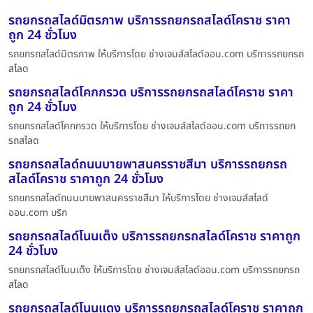
รถยกรถสไลด์มิตรภาพ บริการรถยกรถสไลด์โคราช ราคา
ถูก 24 ชั่วโมง
รถยกรถสไลด์มิตรภาพ ให้บริการโดย ช่างเจมส์สไลด์ออน.com บริการรถยกรถ
สไลด
รถยกรถสไลด์โคกกรวด บริการรถยกรถสไลด์โคราช ราคา
ถูก 24 ชั่วโมง
รถยกรถสไลด์โคกกรวด ให้บริการโดย ช่างเจมส์สไลด์ออน.com บริการรถยก
รถสไลด
รถยกรถสไลด์ถนนบายพาสนครราชสีมา บริการรถยกรถ
สไลด์โคราช ราคาถูก 24 ชั่วโมง
รถยกรถสไลด์ถนนบายพาสนครราชสีมา ให้บริการโดย ช่างเจมส์สไลด์
ออน.com บริก
รถยกรถสไลด์โนนเต็ง บริการรถยกรถสไลด์โคราช ราคาถูก
24 ชั่วโมง
รถยกรถสไลด์โนนเต็ง ให้บริการโดย ช่างเจมส์สไลด์ออน.com บริการรถยกรถ
สไลด
รถยกรถสไลด์โนนแดง บริการรถยกรถสไลด์โคราช ราคาถูก