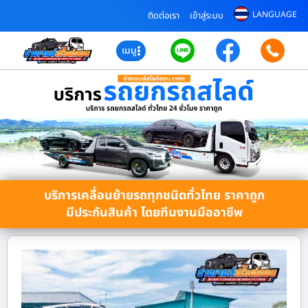
LANGUAGE
ติดต่อเรา
เข้าสู่ระบบ
เมนู
บริการ​เคลื่อน​ย้าย​รถ​ทุกชนิด​ทั่วไทย ราคา​ถูก​
มีประกันสินค้า โดยทีมงาน​มืออาชีพ​