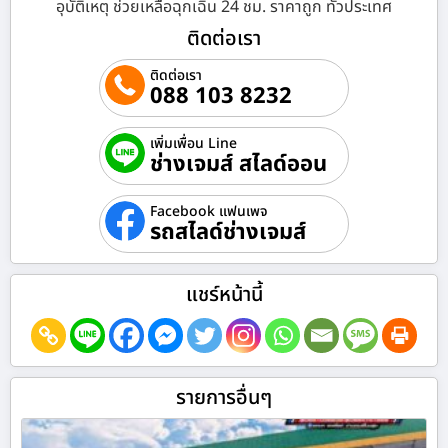
อุบัติเหตุ ช่วยเหลือฉุกเฉิน 24 ชม. ราคาถูก ทั่วประเทศ
ติดต่อเรา
ติดต่อเรา
088 103 8232
เพิ่มเพื่อน Line
ช่างเจมส์ สไลด์ออน
Facebook แฟนเพจ
รถสไลด์ช่างเจมส์
แชร์หน้านี้
รายการอื่นๆ