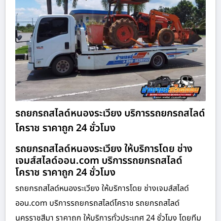
รถยกรถสไลด์หนองระเวียง บริการรถยกรถสไลด์
โคราช ราคาถูก 24 ชั่วโมง
รถยกรถสไลด์หนองระเวียง ให้บริการโดย ช่าง
เจมส์สไลด์ออน.com บริการรถยกรถสไลด์
โคราช ราคาถูก 24 ชั่วโมง
รถยกรถสไลด์หนองระเวียง ให้บริการโดย ช่างเจมส์สไลด์
ออน.com บริการรถยกรถสไลด์โคราช รถยกรถสไลด์
นครราชสีมา ราคาถูก ให้บริการทั่วประเทศ 24 ชั่วโมง โดยทีม