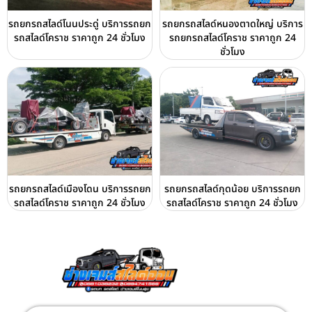
รถยกรถสไลด์โนนประดู่ บริการรถยก
รถยกรถสไลด์หนองตาดใหญ่ บริการ
รถสไลด์โคราช ราคาถูก 24 ชั่วโมง
รถยกรถสไลด์โคราช ราคาถูก 24
ชั่วโมง
รถยกรถสไลด์เมืองโดน บริการรถยก
รถยกรถสไลด์กุดน้อย บริการรถยก
รถสไลด์โคราช ราคาถูก 24 ชั่วโมง
รถสไลด์โคราช ราคาถูก 24 ชั่วโมง