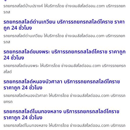
รถยกรถสไลด์บ้านปรางค์ ให้บริการโดย ช่างเจมส์สไลด์ออน.com บริการรถยก
รถส
รถยกรถสไลด์ด่านเกวียน บริการรถยกรถสไลด์โคราช ราคา
ถูก 24 ชั่วโมง
รถยกรถสไลด์ด่านเกวียน ให้บริการโดย ช่างเจมส์สไลด์ออน.com บริการรถยก
รถส
รถยกรถสไลด์ขนงพระ บริการรถยกรถสไลด์โคราช ราคาถูก
24 ชั่วโมง
รถยกรถสไลด์ขนงพระ ให้บริการโดย ช่างเจมส์สไลด์ออน.com บริการรถยกรถ
สไลด์
รถยกรถสไลด์หนองบัวศาลา บริการรถยกรถสไลด์โคราช
ราคาถูก 24 ชั่วโมง
รถยกรถสไลด์หนองบัวศาลา ให้บริการโดย ช่างเจมส์สไลด์ออน.com บริการรถ
ยกรถ
รถยกรถสไลด์โนนทองหลาง บริการรถยกรถสไลด์โคราช
ราคาถูก 24 ชั่วโมง
รถยกรถสไลด์โนนทองหลาง ให้บริการโดย ช่างเจมส์สไลด์ออน.com บริการรถ