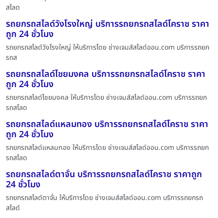
สไลด
รถยกรถสไลด์วังโรงใหญ่ บริการรถยกรถสไลด์โคราช ราคา
ถูก 24 ชั่วโมง
รถยกรถสไลด์วังโรงใหญ่ ให้บริการโดย ช่างเจมส์สไลด์ออน.com บริการรถยก
รถส
รถยกรถสไลด์ไชยมงคล บริการรถยกรถสไลด์โคราช ราคา
ถูก 24 ชั่วโมง
รถยกรถสไลด์ไชยมงคล ให้บริการโดย ช่างเจมส์สไลด์ออน.com บริการรถยก
รถสไลด
รถยกรถสไลด์แหลมทอง บริการรถยกรถสไลด์โคราช ราคา
ถูก 24 ชั่วโมง
รถยกรถสไลด์แหลมทอง ให้บริการโดย ช่างเจมส์สไลด์ออน.com บริการรถยก
รถสไลด
รถยกรถสไลด์ตาจั่น บริการรถยกรถสไลด์โคราช ราคาถูก
24 ชั่วโมง
รถยกรถสไลด์ตาจั่น ให้บริการโดย ช่างเจมส์สไลด์ออน.com บริการรถยกรถ
สไลด์