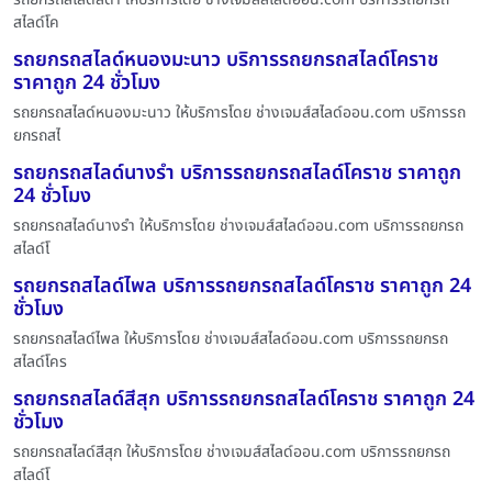
สไลด์โค
รถยกรถสไลด์หนองมะนาว บริการรถยกรถสไลด์โคราช
ราคาถูก 24 ชั่วโมง
รถยกรถสไลด์หนองมะนาว ให้บริการโดย ช่างเจมส์สไลด์ออน.com บริการรถ
ยกรถสไ
รถยกรถสไลด์นางรำ บริการรถยกรถสไลด์โคราช ราคาถูก
24 ชั่วโมง
รถยกรถสไลด์นางรำ ให้บริการโดย ช่างเจมส์สไลด์ออน.com บริการรถยกรถ
สไลด์โ
รถยกรถสไลด์ไพล บริการรถยกรถสไลด์โคราช ราคาถูก 24
ชั่วโมง
รถยกรถสไลด์ไพล ให้บริการโดย ช่างเจมส์สไลด์ออน.com บริการรถยกรถ
สไลด์โคร
รถยกรถสไลด์สีสุก บริการรถยกรถสไลด์โคราช ราคาถูก 24
ชั่วโมง
รถยกรถสไลด์สีสุก ให้บริการโดย ช่างเจมส์สไลด์ออน.com บริการรถยกรถ
สไลด์โ