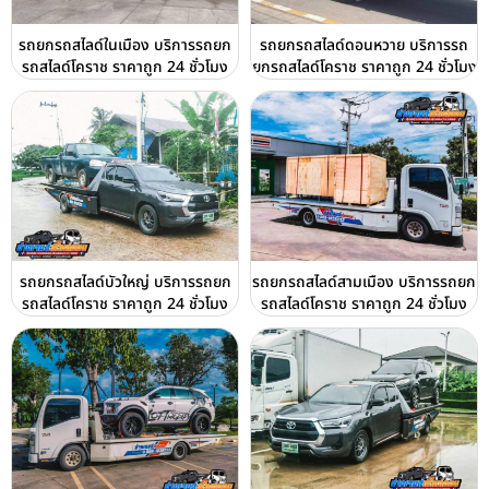
รถยกรถสไลด์ในเมือง บริการรถยก
รถยกรถสไลด์ดอนหวาย บริการรถ
รถสไลด์โคราช ราคาถูก 24 ชั่วโมง
ยกรถสไลด์โคราช ราคาถูก 24 ชั่วโมง
รถยกรถสไลด์บัวใหญ่ บริการรถยก
รถยกรถสไลด์สามเมือง บริการรถยก
รถสไลด์โคราช ราคาถูก 24 ชั่วโมง
รถสไลด์โคราช ราคาถูก 24 ชั่วโมง