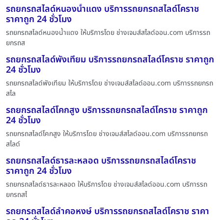
รถยกรถสไลด์หนองน้ำแดง บริการรถยกรถสไลด์โคราช
ราคาถูก 24 ชั่วโมง
รถยกรถสไลด์หนองน้ำแดง ให้บริการโดย ช่างเจมส์สไลด์ออน.com บริการรถ
ยกรถส
รถยกรถสไลด์พังเทียม บริการรถยกรถสไลด์โคราช ราคาถูก
24 ชั่วโมง
รถยกรถสไลด์พังเทียม ให้บริการโดย ช่างเจมส์สไลด์ออน.com บริการรถยกรถ
สไล
รถยกรถสไลด์โคกสูง บริการรถยกรถสไลด์โคราช ราคาถูก
24 ชั่วโมง
รถยกรถสไลด์โคกสูง ให้บริการโดย ช่างเจมส์สไลด์ออน.com บริการรถยกรถ
สไลด์
รถยกรถสไลด์ธารละหลอด บริการรถยกรถสไลด์โคราช
ราคาถูก 24 ชั่วโมง
รถยกรถสไลด์ธารละหลอด ให้บริการโดย ช่างเจมส์สไลด์ออน.com บริการรถ
ยกรถสไ
รถยกรถสไลด์ลำคอหงษ์ บริการรถยกรถสไลด์โคราช ราคา