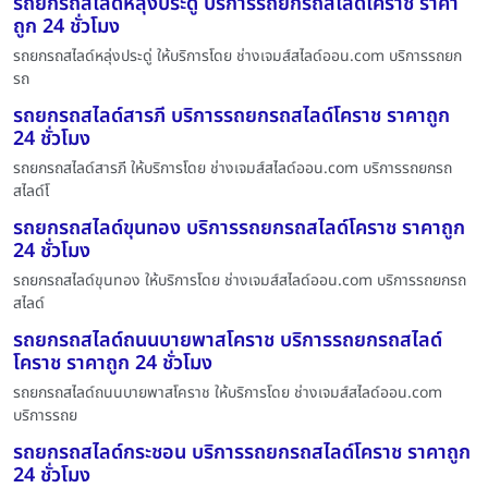
รถยกรถสไลด์หลุ่งประดู่ บริการรถยกรถสไลด์โคราช ราคา
ถูก 24 ชั่วโมง
รถยกรถสไลด์หลุ่งประดู่ ให้บริการโดย ช่างเจมส์สไลด์ออน.com บริการรถยก
รถ
รถยกรถสไลด์สารภี บริการรถยกรถสไลด์โคราช ราคาถูก
24 ชั่วโมง
รถยกรถสไลด์สารภี ให้บริการโดย ช่างเจมส์สไลด์ออน.com บริการรถยกรถ
สไลด์โ
รถยกรถสไลด์ขุนทอง บริการรถยกรถสไลด์โคราช ราคาถูก
24 ชั่วโมง
รถยกรถสไลด์ขุนทอง ให้บริการโดย ช่างเจมส์สไลด์ออน.com บริการรถยกรถ
สไลด์
รถยกรถสไลด์ถนนบายพาสโคราช บริการรถยกรถสไลด์
โคราช ราคาถูก 24 ชั่วโมง
รถยกรถสไลด์ถนนบายพาสโคราช ให้บริการโดย ช่างเจมส์สไลด์ออน.com
บริการรถย
รถยกรถสไลด์กระชอน บริการรถยกรถสไลด์โคราช ราคาถูก
24 ชั่วโมง