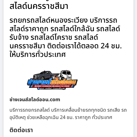
สไลด์นครราชสีมา
รถยกรถสไลด์หนองระเวียง บริการรถ
สไลด์ราคาถูก รถสไลด์ใกล้ฉัน รถสไลด์
รับจ้าง รถสไลด์โคราช รถสไลด์
นครราชสีมา ติดต่อเราได้ตลอด 24 ชม.
ให้บริการทั่วประเทศ
ช่างเจมส์สไลด์ออน.com
บริการรถยกรถสไลด์ บริการ​เคลื่อนย้ายรถทุกชนิด​ รถเสีย รถ
อุบัติเหตุ ช่วยเหลือฉุกเฉิน 24 ชม. ราคาถูก ทั่วประเทศ
ติดต่อเรา