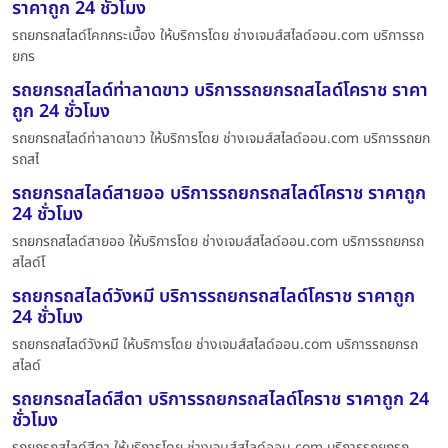
ราคาถูก 24 ชั่วโมง
รถยกรถสไลด์โคกกระเบื้อง ให้บริการโดย ช่างเจมส์สไลด์ออน.com บริการรถ
ยกร
รถยกรถสไลด์ท่าลาดขาว บริการรถยกรถสไลด์โคราช ราคา
ถูก 24 ชั่วโมง
รถยกรถสไลด์ท่าลาดขาว ให้บริการโดย ช่างเจมส์สไลด์ออน.com บริการรถยก
รถสไ
รถยกรถสไลด์สายออ บริการรถยกรถสไลด์โคราช ราคาถูก
24 ชั่วโมง
รถยกรถสไลด์สายออ ให้บริการโดย ช่างเจมส์สไลด์ออน.com บริการรถยกรถ
สไลด์โ
รถยกรถสไลด์วังหมี บริการรถยกรถสไลด์โคราช ราคาถูก
24 ชั่วโมง
รถยกรถสไลด์วังหมี ให้บริการโดย ช่างเจมส์สไลด์ออน.com บริการรถยกรถ
สไลด์
รถยกรถสไลด์สีดา บริการรถยกรถสไลด์โคราช ราคาถูก 24
ชั่วโมง
รถยกรถสไลด์สีดา ให้บริการโดย ช่างเจมส์สไลด์ออน.com บริการรถยกรถ