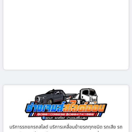
บริการรถยกรถสไลด์ บริการ​เคลื่อนย้ายรถทุกชนิด​ รถเสีย รถ