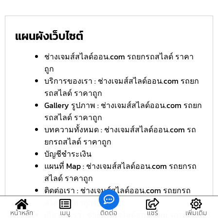
แผนผังเว็บไซต์
ช่างเจมส์สไลด์ออน.com รถยกรถสไลด์ ราคา
ถูก
บริการของเรา : ช่างเจมส์สไลด์ออน.com รถยก
รถสไลด์ ราคาถูก
Gallery รูปภาพ : ช่างเจมส์สไลด์ออน.com รถยก
รถสไลด์ ราคาถูก
บทความทั้งหมด : ช่างเจมส์สไลด์ออน.com รถ
ยกรถสไลด์ ราคาถูก
บัญชีชำระเงิน
แผนที่ Map : ช่างเจมส์สไลด์ออน.com รถยกรถ
สไลด์ ราคาถูก
ติดต่อเรา : ช่างเจมส์สไลด์ออน.com รถยกรถ
สไลด์ ราคาถูก
หน้าหลัก
เมนู
ติดต่อ
แชร์
เพิ่มเติม
เกี่ยวกับเรา : ช่างเจมส์สไลด์ออน.com รถยกรถ