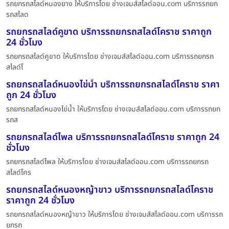
รถยกรถสไลด์หนองยาง ให้บริการโดย ช่างเจมส์สไลด์ออน.com บริการรถยก
รถสไลด
รถยกรถสไลด์คูขาด บริการรถยกรถสไลด์โคราช ราคาถูก
24 ชั่วโมง
รถยกรถสไลด์คูขาด ให้บริการโดย ช่างเจมส์สไลด์ออน.com บริการรถยกรถ
สไลด์โ
รถยกรถสไลด์หนองไข่น้ำ บริการรถยกรถสไลด์โคราช ราคา
ถูก 24 ชั่วโมง
รถยกรถสไลด์หนองไข่น้ำ ให้บริการโดย ช่างเจมส์สไลด์ออน.com บริการรถยก
รถส
รถยกรถสไลด์ไพล บริการรถยกรถสไลด์โคราช ราคาถูก 24
ชั่วโมง
รถยกรถสไลด์ไพล ให้บริการโดย ช่างเจมส์สไลด์ออน.com บริการรถยกรถ
สไลด์โคร
รถยกรถสไลด์หนองหญ้าขาว บริการรถยกรถสไลด์โคราช
ราคาถูก 24 ชั่วโมง
รถยกรถสไลด์หนองหญ้าขาว ให้บริการโดย ช่างเจมส์สไลด์ออน.com บริการรถ
ยกรถ