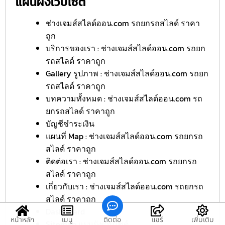
แผนผังเว็บไซต์
ช่างเจมส์สไลด์ออน.com รถยกรถสไลด์ ราคา
ถูก
บริการของเรา : ช่างเจมส์สไลด์ออน.com รถยก
รถสไลด์ ราคาถูก
Gallery รูปภาพ : ช่างเจมส์สไลด์ออน.com รถยก
รถสไลด์ ราคาถูก
บทความทั้งหมด : ช่างเจมส์สไลด์ออน.com รถ
ยกรถสไลด์ ราคาถูก
บัญชีชำระเงิน
แผนที่ Map : ช่างเจมส์สไลด์ออน.com รถยกรถ
สไลด์ ราคาถูก
ติดต่อเรา : ช่างเจมส์สไลด์ออน.com รถยกรถ
สไลด์ ราคาถูก
เกี่ยวกับเรา : ช่างเจมส์สไลด์ออน.com รถยกรถ
สไลด์ ราคาถูก
DashBoard
หน้าหลัก
เมนู
ติดต่อ
แชร์
เพิ่มเติม
Sitemap แผนผังเว็บไซต์