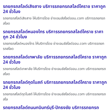
รถยกรถสไลด์เสิงสาง บริการรถยกรถสไลด์โคราช ราคาถูก
24 ชั่วโมง
รถยกรถสไลด์เสิงสาง ให้บริการโดย ช่างเจมส์สไลด์ออน.com บริการรถยกรถ
สไลด
รถยกรถสไลด์หนองไทร บริการรถยกรถสไลด์โคราช ราคา
ถูก 24 ชั่วโมง
รถยกรถสไลด์หนองไทร ให้บริการโดย ช่างเจมส์สไลด์ออน.com บริการรถยก
รถสไลด
รถยกรถสไลด์เทพาลัย บริการรถยกรถสไลด์โคราช ราคาถูก
24 ชั่วโมง
รถยกรถสไลด์เทพาลัย ให้บริการโดย ช่างเจมส์สไลด์ออน.com บริการรถยกรถ
สไลด
รถยกรถสไลด์กุดโบสถ์ บริการรถยกรถสไลด์โคราช ราคาถูก
24 ชั่วโมง
รถยกรถสไลด์กุดโบสถ์ ให้บริการโดย ช่างเจมส์สไลด์ออน.com บริการรถยกรถ
สไล
รถยกรถสไลด์ถนนกบินทร์บุรี-ปักธงชัย บริการรถยกรถ