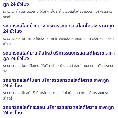
ถูก 24 ชั่วโมง
รถยกรถสไลด์ลาดบัวขาว ให้บริการโดย ช่างเจมส์สไลด์ออน.com บริการรถยก
รถสไ
รถยกรถสไลด์บ้านยาง บริการรถยกรถสไลด์โคราช ราคาถูก
24 ชั่วโมง
รถยกรถสไลด์บ้านยาง ให้บริการโดย ช่างเจมส์สไลด์ออน.com บริการรถยกรถ
สไลด
รถยกรถสไลด์มะเกลือใหม่ บริการรถยกรถสไลด์โคราช ราคา
ถูก 24 ชั่วโมง
รถยกรถสไลด์มะเกลือใหม่ ให้บริการโดย ช่างเจมส์สไลด์ออน.com บริการรถยก
รถ
รถยกรถสไลด์โบสถ์ บริการรถยกรถสไลด์โคราช ราคาถูก
24 ชั่วโมง
รถยกรถสไลด์โบสถ์ ให้บริการโดย ช่างเจมส์สไลด์ออน.com บริการรถยกรถ
สไลด์โ
รถยกรถสไลด์กระชอน บริการรถยกรถสไลด์โคราช ราคาถูก
24 ชั่วโมง