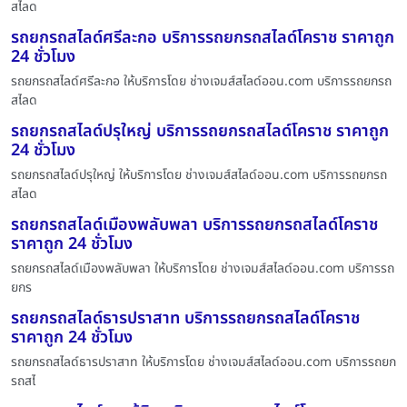
สไลด
รถยกรถสไลด์ศรีละกอ บริการรถยกรถสไลด์โคราช ราคาถูก
24 ชั่วโมง
รถยกรถสไลด์ศรีละกอ ให้บริการโดย ช่างเจมส์สไลด์ออน.com บริการรถยกรถ
สไลด
รถยกรถสไลด์ปรุใหญ่ บริการรถยกรถสไลด์โคราช ราคาถูก
24 ชั่วโมง
รถยกรถสไลด์ปรุใหญ่ ให้บริการโดย ช่างเจมส์สไลด์ออน.com บริการรถยกรถ
สไลด
รถยกรถสไลด์เมืองพลับพลา บริการรถยกรถสไลด์โคราช
ราคาถูก 24 ชั่วโมง
รถยกรถสไลด์เมืองพลับพลา ให้บริการโดย ช่างเจมส์สไลด์ออน.com บริการรถ
ยกร
รถยกรถสไลด์ธารปราสาท บริการรถยกรถสไลด์โคราช
ราคาถูก 24 ชั่วโมง
รถยกรถสไลด์ธารปราสาท ให้บริการโดย ช่างเจมส์สไลด์ออน.com บริการรถยก
รถสไ