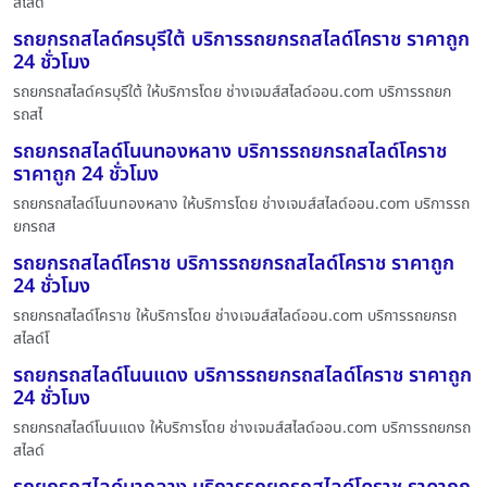
สไลด์
รถยกรถสไลด์ครบุรีใต้ บริการรถยกรถสไลด์โคราช ราคาถูก
24 ชั่วโมง
รถยกรถสไลด์ครบุรีใต้ ให้บริการโดย ช่างเจมส์สไลด์ออน.com บริการรถยก
รถสไ
รถยกรถสไลด์โนนทองหลาง บริการรถยกรถสไลด์โคราช
ราคาถูก 24 ชั่วโมง
รถยกรถสไลด์โนนทองหลาง ให้บริการโดย ช่างเจมส์สไลด์ออน.com บริการรถ
ยกรถส
รถยกรถสไลด์โคราช บริการรถยกรถสไลด์โคราช ราคาถูก
24 ชั่วโมง
รถยกรถสไลด์โคราช ให้บริการโดย ช่างเจมส์สไลด์ออน.com บริการรถยกรถ
สไลด์โ
รถยกรถสไลด์โนนแดง บริการรถยกรถสไลด์โคราช ราคาถูก
24 ชั่วโมง
รถยกรถสไลด์โนนแดง ให้บริการโดย ช่างเจมส์สไลด์ออน.com บริการรถยกรถ
สไลด์