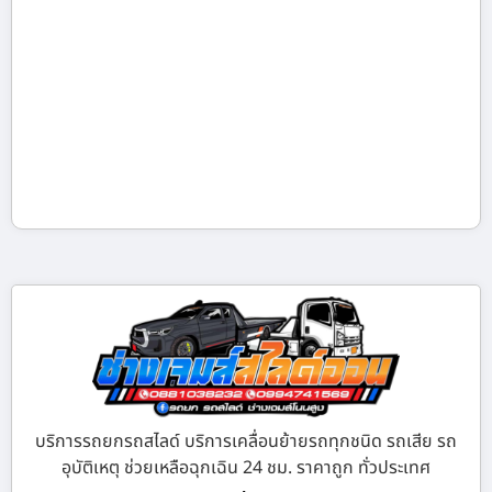
บริการรถยกรถสไลด์ บริการ​เคลื่อนย้ายรถทุกชนิด​ รถเสีย รถ
อุบัติเหตุ ช่วยเหลือฉุกเฉิน 24 ชม. ราคาถูก ทั่วประเทศ