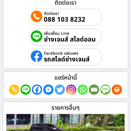
ติดต่อเรา
ติดต่อเรา
088 103 8232
เพิ่มเพื่อน Line
ช่างเจมส์ สไลด์ออน
Facebook แฟนเพจ
รถสไลด์ช่างเจมส์
แชร์หน้านี้
รายการอื่นๆ