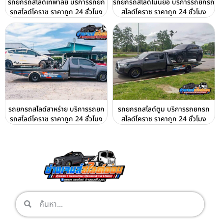
รถยกรถสไลด์เทพาลัย บริการรถยก
รถยกรถสไลด์โนนยอ บริการรถยกรถ
รถสไลด์โคราช ราคาถูก 24 ชั่วโมง
สไลด์โคราช ราคาถูก 24 ชั่วโมง
รถยกรถสไลด์สาหร่าย บริการรถยก
รถยกรถสไลด์ตูม บริการรถยกรถ
รถสไลด์โคราช ราคาถูก 24 ชั่วโมง
สไลด์โคราช ราคาถูก 24 ชั่วโมง