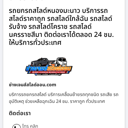
รถยกรถสไลด์หนองมะนาว บริการรถ
สไลด์ราคาถูก รถสไลด์ใกล้ฉัน รถสไลด์
รับจ้าง รถสไลด์โคราช รถสไลด์
นครราชสีมา ติดต่อเราได้ตลอด 24 ชม.
ให้บริการทั่วประเทศ
ช่างเจมส์สไลด์ออน.com
บริการรถยกรถสไลด์ บริการ​เคลื่อนย้ายรถทุกชนิด​ รถเสีย รถ
อุบัติเหตุ ช่วยเหลือฉุกเฉิน 24 ชม. ราคาถูก ทั่วประเทศ
ติดต่อเรา
โทร คลิก