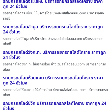
รถยกรถสไลด์จระเข้หิน บริการรถยกรถสไลด์โคราช ราคา
ถูก 24 ชั่วโมง
รถยกรถสไลด์จระเข้หิน ให้บริการโดย ช่างเจมส์สไลด์ออน.com บริการรถยก
รถสไ
รถยกรถสไลด์ลำมูล บริการรถยกรถสไลด์โคราช ราคาถูก
24 ชั่วโมง
รถยกรถสไลด์ลำมูล ให้บริการโดย ช่างเจมส์สไลด์ออน.com บริการรถยกรถ
สไลด์โ
รถยกรถสไลด์วังกะทะ บริการรถยกรถสไลด์โคราช ราคาถูก
24 ชั่วโมง
รถยกรถสไลด์วังกะทะ ให้บริการโดย ช่างเจมส์สไลด์ออน.com บริการรถยกรถ
สไลด
รถยกรถสไลด์ห้วยแคน บริการรถยกรถสไลด์โคราช ราคา
ถูก 24 ชั่วโมง
รถยกรถสไลด์ห้วยแคน ให้บริการโดย ช่างเจมส์สไลด์ออน.com บริการรถยกรถ
สไลด
รถยกรถสไลด์ชีวึก บริการรถยกรถสไลด์โคราช ราคาถูก 24
ชั่วโมง