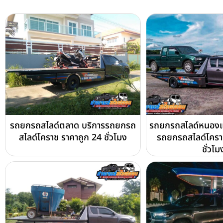
รถยกรถสไลด์ตลาด บริการรถยกรถ
รถยกรถสไลด์หนองแจ
สไลด์โคราช ราคาถูก 24 ชั่วโมง
รถยกรถสไลด์โครา
ชั่วโม