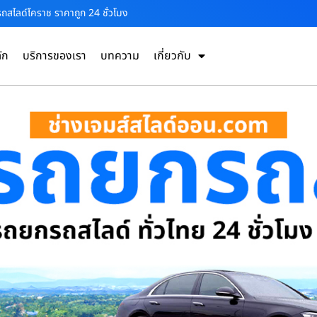
สไลด์โคราช ราคาถูก 24 ชั่วโมง
ัก
บริการของเรา
บทความ
เกี่ยวกับ