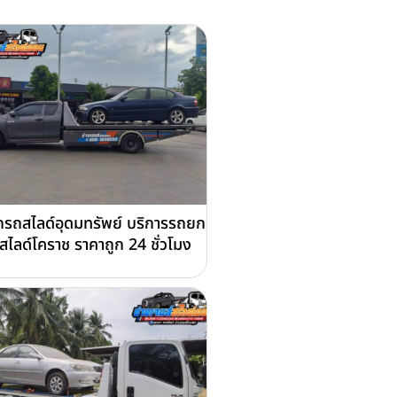
รถสไลด์อุดมทรัพย์ บริการรถยก
สไลด์โคราช ราคาถูก 24 ชั่วโมง