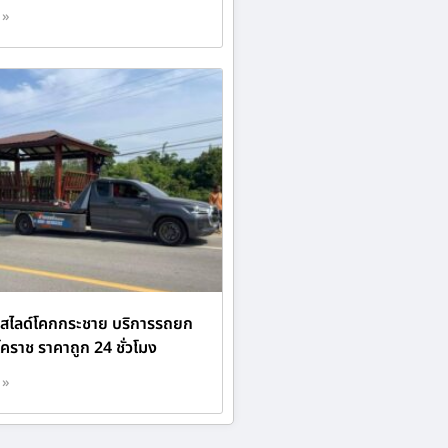
 »
สไลด์โคกกระชาย บริการรถยก
คราช ราคาถูก 24 ชั่วโมง
 »