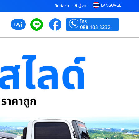
LANGUAGE
ติดต่อเรา
เข้าสู่ระบบ
โทร.
เมนู
088 103 8232