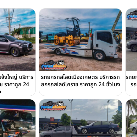
้งใหญ่ บริการ
รถยกรถสไลด์เมืองเกษตร บริการรถ
รถยก
ช ราคาถูก 24
ยกรถสไลด์โคราช ราคาถูก 24 ชั่วโมง
รถ
ง