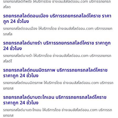
รถยกรถสไลด์ทัพรั้ง ให้บริการโดย ช่างเจมส์สไลด์ออน.com บริการรถยกรถ
สไลด
รถยกรถสไลด์ดอนเมือง บริการรถยกรถสไลด์โคราช ราคา
ถูก 24 ชั่วโมง
รถยกรถสไลด์ดอนเมือง ให้บริการโดย ช่างเจมส์สไลด์ออน.com บริการรถยก
รถสไล
รถยกรถสไลด์นางรำ บริการรถยกรถสไลด์โคราช ราคาถูก
24 ชั่วโมง
รถยกรถสไลด์นางรำ ให้บริการโดย ช่างเจมส์สไลด์ออน.com บริการรถยกรถ
สไลด์โ
รถยกรถสไลด์ถนนมิตรภาพ บริการรถยกรถสไลด์โคราช
ราคาถูก 24 ชั่วโมง
รถยกรถสไลด์ถนนมิตรภาพ ให้บริการโดย ช่างเจมส์สไลด์ออน.com บริการรถ
ยกรถส
รถยกรถสไลด์มาบตะโกเอน บริการรถยกรถสไลด์โคราช
ราคาถูก 24 ชั่วโมง
รถยกรถสไลด์มาบตะโกเอน ให้บริการโดย ช่างเจมส์สไลด์ออน.com บริการรถ
ยกรถส