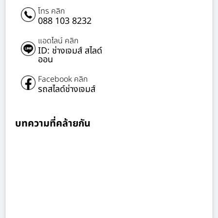
โทร คลิก
088 103 8232
แอดไลน์ คลิก
ID: ช่างเจมส์ สไลด์
ออน
Facebook คลิก
รถสไลด์ช่างเจมส์
บทความที่คล้ายกัน