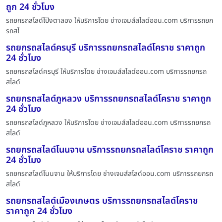
ถูก 24 ชั่วโมง
รถยกรถสไลด์โป่งตาลอง ให้บริการโดย ช่างเจมส์สไลด์ออน.com บริการรถยก
รถสไ
รถยกรถสไลด์ครบุรี บริการรถยกรถสไลด์โคราช ราคาถูก
24 ชั่วโมง
รถยกรถสไลด์ครบุรี ให้บริการโดย ช่างเจมส์สไลด์ออน.com บริการรถยกรถ
สไลด์
รถยกรถสไลด์ภูหลวง บริการรถยกรถสไลด์โคราช ราคาถูก
24 ชั่วโมง
รถยกรถสไลด์ภูหลวง ให้บริการโดย ช่างเจมส์สไลด์ออน.com บริการรถยกรถ
สไลด์
รถยกรถสไลด์โนนจาน บริการรถยกรถสไลด์โคราช ราคาถูก
24 ชั่วโมง
รถยกรถสไลด์โนนจาน ให้บริการโดย ช่างเจมส์สไลด์ออน.com บริการรถยกรถ
สไลด์
รถยกรถสไลด์เมืองเกษตร บริการรถยกรถสไลด์โคราช
ราคาถูก 24 ชั่วโมง