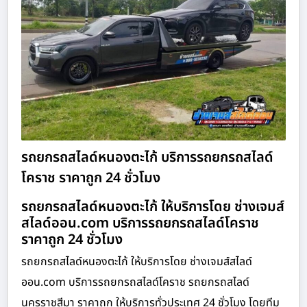
รถยกรถสไลด์หนองตะไก้ บริการรถยกรถสไลด์
โคราช ราคาถูก 24 ชั่วโมง
รถยกรถสไลด์หนองตะไก้ ให้บริการโดย ช่างเจมส์
สไลด์ออน.com บริการรถยกรถสไลด์โคราช
ราคาถูก 24 ชั่วโมง
รถยกรถสไลด์หนองตะไก้ ให้บริการโดย ช่างเจมส์สไลด์
ออน.com บริการรถยกรถสไลด์โคราช รถยกรถสไลด์
นครราชสีมา ราคาถูก ให้บริการทั่วประเทศ 24 ชั่วโมง โดยทีม