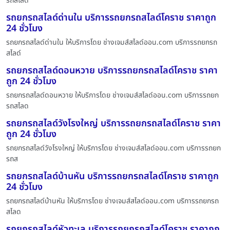
รถสไลด
รถยกรถสไลด์ด่านใน บริการรถยกรถสไลด์โคราช ราคาถูก
24 ชั่วโมง
รถยกรถสไลด์ด่านใน ให้บริการโดย ช่างเจมส์สไลด์ออน.com บริการรถยกรถ
สไลด์
รถยกรถสไลด์ดอนหวาย บริการรถยกรถสไลด์โคราช ราคา
ถูก 24 ชั่วโมง
รถยกรถสไลด์ดอนหวาย ให้บริการโดย ช่างเจมส์สไลด์ออน.com บริการรถยก
รถสไลด
รถยกรถสไลด์วังโรงใหญ่ บริการรถยกรถสไลด์โคราช ราคา
ถูก 24 ชั่วโมง
รถยกรถสไลด์วังโรงใหญ่ ให้บริการโดย ช่างเจมส์สไลด์ออน.com บริการรถยก
รถส
รถยกรถสไลด์บ้านหัน บริการรถยกรถสไลด์โคราช ราคาถูก
24 ชั่วโมง
รถยกรถสไลด์บ้านหัน ให้บริการโดย ช่างเจมส์สไลด์ออน.com บริการรถยกรถ
สไลด
รถยกรถสไลด์หัวทะเล บริการรถยกรถสไลด์โคราช ราคาถูก