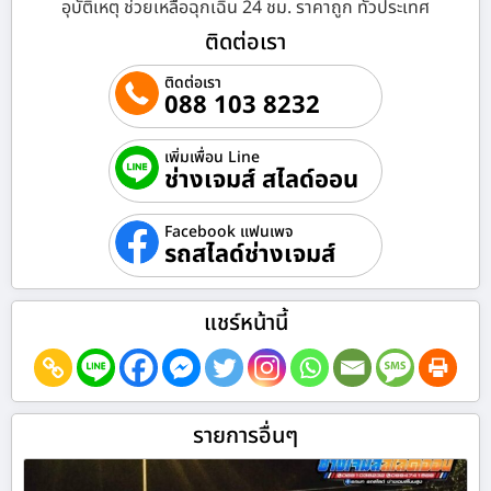
อุบัติเหตุ ช่วยเหลือฉุกเฉิน 24 ชม. ราคาถูก ทั่วประเทศ
ติดต่อเรา
ติดต่อเรา
088 103 8232
เพิ่มเพื่อน Line
ช่างเจมส์ สไลด์ออน
Facebook แฟนเพจ
รถสไลด์ช่างเจมส์
แชร์หน้านี้
รายการอื่นๆ