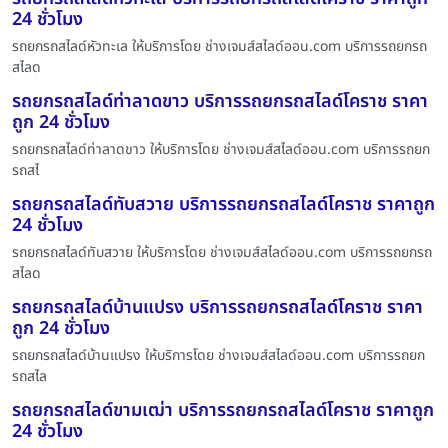
24 ชั่วโมง
รถยกรถสไลด์หัวทะเล ให้บริการโดย ช่างเจมส์สไลด์ออน.com บริการรถยกรถ
สไลด
รถยกรถสไลด์ท่าลาดขาว บริการรถยกรถสไลด์โคราช ราคา
ถูก 24 ชั่วโมง
รถยกรถสไลด์ท่าลาดขาว ให้บริการโดย ช่างเจมส์สไลด์ออน.com บริการรถยก
รถสไ
รถยกรถสไลด์ทับสวาย บริการรถยกรถสไลด์โคราช ราคาถูก
24 ชั่วโมง
รถยกรถสไลด์ทับสวาย ให้บริการโดย ช่างเจมส์สไลด์ออน.com บริการรถยกรถ
สไลด
รถยกรถสไลด์บ้านแปรง บริการรถยกรถสไลด์โคราช ราคา
ถูก 24 ชั่วโมง
รถยกรถสไลด์บ้านแปรง ให้บริการโดย ช่างเจมส์สไลด์ออน.com บริการรถยก
รถสไล
รถยกรถสไลด์ขามเฒ่า บริการรถยกรถสไลด์โคราช ราคาถูก
24 ชั่วโมง