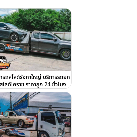
กรถสไลด์รังกาใหญ่ บริการรถยก
สไลด์โคราช ราคาถูก 24 ชั่วโมง