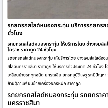
รถยกรถสไลด์หนองกระทุ่ม บริการรถยกรถส
ชั่วโมง
รถยกรถสไลด์หนองกระทุ่ม ให้บริการโดย ช่างเจมส
โคราช ราคาถูก 24 ชั่วโมง
รถยกรถสไลด์หนองกระทุ่ม ให้บริการโดย ช่างเจมส์สไลด์
สไลด์นครราชสีมา ราคาถูก ให้บริการทั่วประเทศ 24 ชั่วโมง โด
เคลื่อนย้ายรถทุกชนิด​ ยกรถเสีย ยกรถอุบัติเหตุ​ รถมีปัญห
ย้ายตู้กาแฟ ขนย้ายเครื่องจักรหนัก ราคาถูก
รถยกรถสไลด์หนองกระทุ่ม รถยกราค
นครราชสีมา