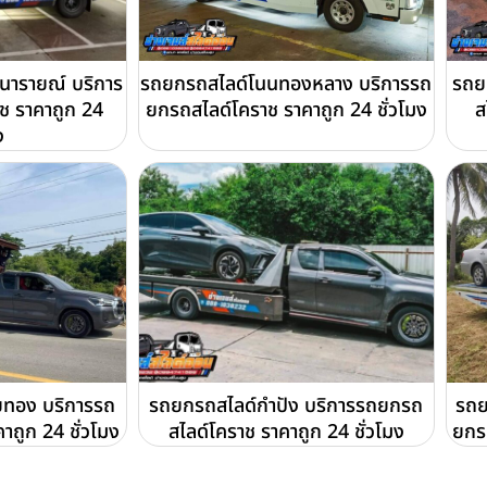
นารายณ์ บริการ
รถยกรถสไลด์โนนทองหลาง บริการรถ
รถย
ช ราคาถูก 24
ยกรถสไลด์โคราช ราคาถูก 24 ชั่วโมง
ส
ง
ยทอง บริการรถ
รถยกรถสไลด์กำปัง บริการรถยกรถ
รถย
าถูก 24 ชั่วโมง
สไลด์โคราช ราคาถูก 24 ชั่วโมง
ยกรถ