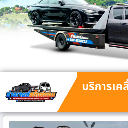
บริการ​เคล