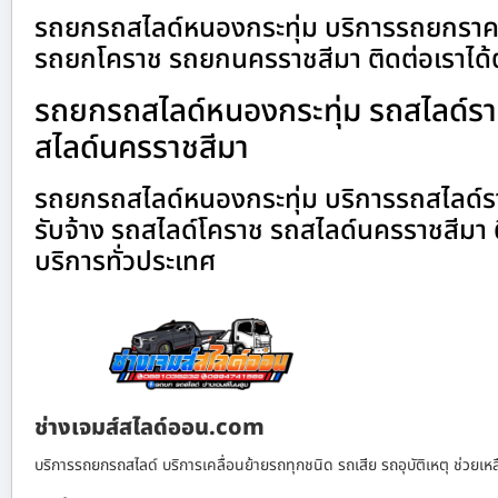
รถยกรถสไลด์หนองกระทุ่ม บริการรถยกราคา
รถยกโคราช รถยกนครราชสีมา ติดต่อเราได้ต
รถยกรถสไลด์หนองกระทุ่ม รถสไลด์รา
สไลด์นครราชสีมา
รถยกรถสไลด์หนองกระทุ่ม บริการรถสไลด์รา
รับจ้าง รถสไลด์โคราช รถสไลด์นครราชสีมา ต
บริการทั่วประเทศ
ช่างเจมส์สไลด์ออน.com
บริการรถยกรถสไลด์ บริการ​เคลื่อนย้ายรถทุกชนิด​ รถเสีย รถอุบัติเหตุ ช่วยเห