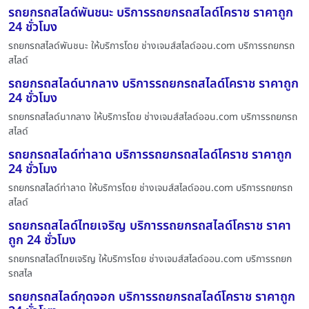
รถยกรถสไลด์พันชนะ บริการรถยกรถสไลด์โคราช ราคาถูก
24 ชั่วโมง
รถยกรถสไลด์พันชนะ ให้บริการโดย ช่างเจมส์สไลด์ออน.com บริการรถยกรถ
สไลด์
รถยกรถสไลด์นากลาง บริการรถยกรถสไลด์โคราช ราคาถูก
24 ชั่วโมง
รถยกรถสไลด์นากลาง ให้บริการโดย ช่างเจมส์สไลด์ออน.com บริการรถยกรถ
สไลด์
รถยกรถสไลด์ท่าลาด บริการรถยกรถสไลด์โคราช ราคาถูก
24 ชั่วโมง
รถยกรถสไลด์ท่าลาด ให้บริการโดย ช่างเจมส์สไลด์ออน.com บริการรถยกรถ
สไลด์
รถยกรถสไลด์ไทยเจริญ บริการรถยกรถสไลด์โคราช ราคา
ถูก 24 ชั่วโมง
รถยกรถสไลด์ไทยเจริญ ให้บริการโดย ช่างเจมส์สไลด์ออน.com บริการรถยก
รถสไล
รถยกรถสไลด์กุดจอก บริการรถยกรถสไลด์โคราช ราคาถูก