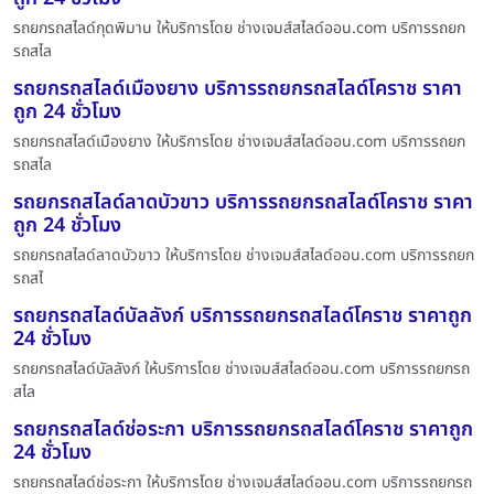
รถยกรถสไลด์กุดพิมาน ให้บริการโดย ช่างเจมส์สไลด์ออน.com บริการรถยก
รถสไล
รถยกรถสไลด์เมืองยาง บริการรถยกรถสไลด์โคราช ราคา
ถูก 24 ชั่วโมง
รถยกรถสไลด์เมืองยาง ให้บริการโดย ช่างเจมส์สไลด์ออน.com บริการรถยก
รถสไล
รถยกรถสไลด์ลาดบัวขาว บริการรถยกรถสไลด์โคราช ราคา
ถูก 24 ชั่วโมง
รถยกรถสไลด์ลาดบัวขาว ให้บริการโดย ช่างเจมส์สไลด์ออน.com บริการรถยก
รถสไ
รถยกรถสไลด์บัลลังก์ บริการรถยกรถสไลด์โคราช ราคาถูก
24 ชั่วโมง
รถยกรถสไลด์บัลลังก์ ให้บริการโดย ช่างเจมส์สไลด์ออน.com บริการรถยกรถ
สไล
รถยกรถสไลด์ช่อระกา บริการรถยกรถสไลด์โคราช ราคาถูก
24 ชั่วโมง
รถยกรถสไลด์ช่อระกา ให้บริการโดย ช่างเจมส์สไลด์ออน.com บริการรถยกรถ