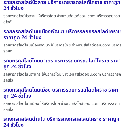
รถยกรถสไลด์บัวลาย บริการรถยกรถสไลด์โคราช ราคาถูก
24 ชั่วโมง
รถยกรถสไลด์บัวลาย ให้บริการโดย ช่างเจมส์สไลด์ออน.com บริการรถยกรถ
สไลด์
รถยกรถสไลด์โนนเมืองพัฒนา บริการรถยกรถสไลด์โคราช
ราคาถูก 24 ชั่วโมง
รถยกรถสไลด์โนนเมืองพัฒนา ให้บริการโดย ช่างเจมส์สไลด์ออน.com บริการ
รถยก
รถยกรถสไลด์โนนตาเถร บริการรถยกรถสไลด์โคราช ราคา
ถูก 24 ชั่วโมง
รถยกรถสไลด์โนนตาเถร ให้บริการโดย ช่างเจมส์สไลด์ออน.com บริการรถยก
รถสไล
รถยกรถสไลด์โนนเมือง บริการรถยกรถสไลด์โคราช ราคา
ถูก 24 ชั่วโมง
รถยกรถสไลด์โนนเมือง ให้บริการโดย ช่างเจมส์สไลด์ออน.com บริการรถยก
รถสไล
รถยกรถสไลด์ด่านใน บริการรถยกรถสไลด์โคราช ราคาถูก
24 ชั่วโมง