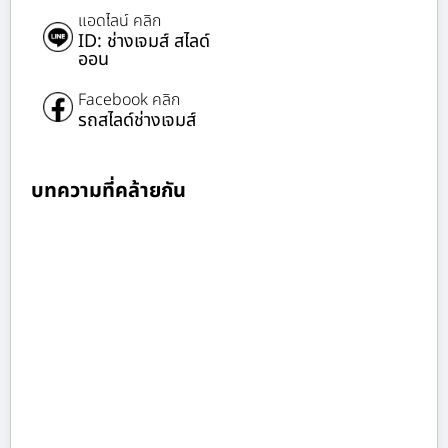
แอดไลน์ คลิก
ID: ช่างเจมส์ สไลด์
ออน
Facebook คลิก
รถสไลด์ช่างเจมส์
บทความที่คล้ายกัน