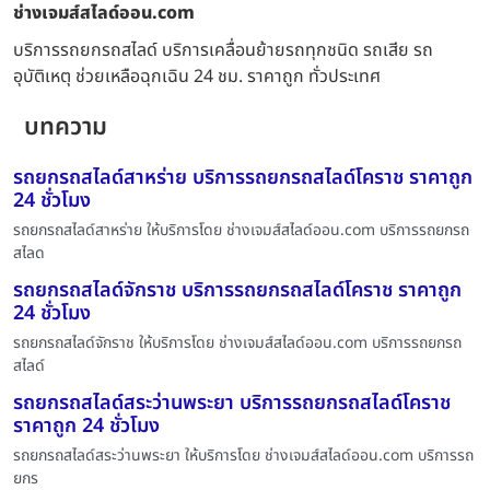
ช่างเจมส์สไลด์ออน.com
บริการรถยกรถสไลด์ บริการ​เคลื่อนย้ายรถทุกชนิด​ รถเสีย รถ
อุบัติเหตุ ช่วยเหลือฉุกเฉิน 24 ชม. ราคาถูก ทั่วประเทศ
บทความ
รถยกรถสไลด์สาหร่าย บริการรถยกรถสไลด์โคราช ราคาถูก
24 ชั่วโมง
รถยกรถสไลด์สาหร่าย ให้บริการโดย ช่างเจมส์สไลด์ออน.com บริการรถยกรถ
สไลด
รถยกรถสไลด์จักราช บริการรถยกรถสไลด์โคราช ราคาถูก
24 ชั่วโมง
รถยกรถสไลด์จักราช ให้บริการโดย ช่างเจมส์สไลด์ออน.com บริการรถยกรถ
สไลด์
รถยกรถสไลด์สระว่านพระยา บริการรถยกรถสไลด์โคราช
ราคาถูก 24 ชั่วโมง
รถยกรถสไลด์สระว่านพระยา ให้บริการโดย ช่างเจมส์สไลด์ออน.com บริการรถ
ยกร