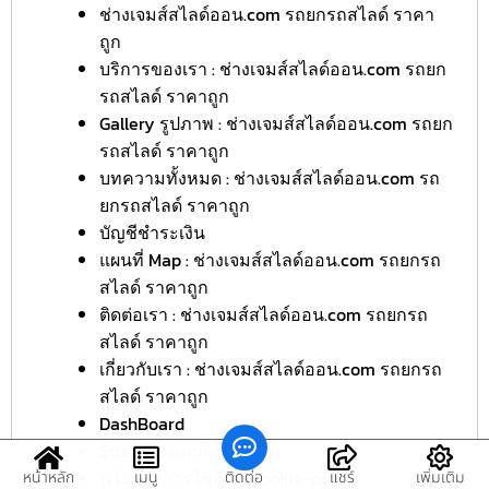
ช่างเจมส์สไลด์ออน.com รถยกรถสไลด์ ราคา
ถูก
บริการของเรา : ช่างเจมส์สไลด์ออน.com รถยก
รถสไลด์ ราคาถูก
Gallery รูปภาพ : ช่างเจมส์สไลด์ออน.com รถยก
รถสไลด์ ราคาถูก
บทความทั้งหมด : ช่างเจมส์สไลด์ออน.com รถ
ยกรถสไลด์ ราคาถูก
บัญชีชำระเงิน
แผนที่ Map : ช่างเจมส์สไลด์ออน.com รถยกรถ
สไลด์ ราคาถูก
ติดต่อเรา : ช่างเจมส์สไลด์ออน.com รถยกรถ
สไลด์ ราคาถูก
เกี่ยวกับเรา : ช่างเจมส์สไลด์ออน.com รถยกรถ
สไลด์ ราคาถูก
DashBoard
Sitemap แผนผังเว็บไซต์
นโยบายการใช้คุกกี้ cookie-policy
หน้าหลัก
เมนู
ติดต่อ
แชร์
เพิ่มเติม