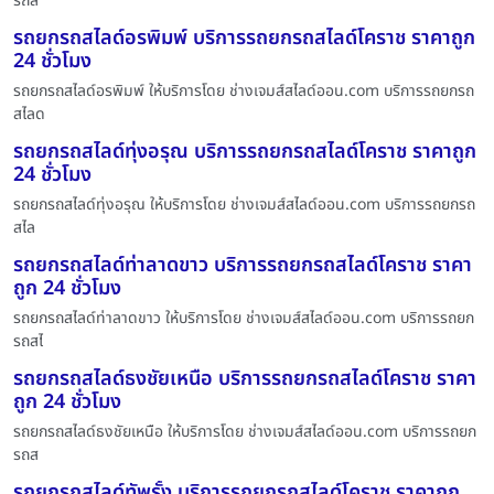
รถส
รถยกรถสไลด์อรพิมพ์ บริการรถยกรถสไลด์โคราช ราคาถูก
24 ชั่วโมง
รถยกรถสไลด์อรพิมพ์ ให้บริการโดย ช่างเจมส์สไลด์ออน.com บริการรถยกรถ
สไลด
รถยกรถสไลด์ทุ่งอรุณ บริการรถยกรถสไลด์โคราช ราคาถูก
24 ชั่วโมง
รถยกรถสไลด์ทุ่งอรุณ ให้บริการโดย ช่างเจมส์สไลด์ออน.com บริการรถยกรถ
สไล
รถยกรถสไลด์ท่าลาดขาว บริการรถยกรถสไลด์โคราช ราคา
ถูก 24 ชั่วโมง
รถยกรถสไลด์ท่าลาดขาว ให้บริการโดย ช่างเจมส์สไลด์ออน.com บริการรถยก
รถสไ
รถยกรถสไลด์ธงชัยเหนือ บริการรถยกรถสไลด์โคราช ราคา
ถูก 24 ชั่วโมง
รถยกรถสไลด์ธงชัยเหนือ ให้บริการโดย ช่างเจมส์สไลด์ออน.com บริการรถยก
รถส
รถยกรถสไลด์ทัพรั้ง บริการรถยกรถสไลด์โคราช ราคาถูก