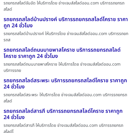
รถยกรถสไลด์จันอัด ให้บริการโดย ช่างเจมส์สไลด์ออน.com บริการรถยกรถ
สไลด์
รถยกรถสไลด์บ้านปรางค์ บริการรถยกรถสไลด์โคราช ราคา
ถูก 24 ชั่วโมง
รถยกรถสไลด์บ้านปรางค์ ให้บริการโดย ช่างเจมส์สไลด์ออน.com บริการรถยก
รถส
รถยกรถสไลด์ถนนบายพาสโคราช บริการรถยกรถสไลด์
โคราช ราคาถูก 24 ชั่วโมง
รถยกรถสไลด์ถนนบายพาสโคราช ให้บริการโดย ช่างเจมส์สไลด์ออน.com
บริการรถย
รถยกรถสไลด์สระพระ บริการรถยกรถสไลด์โคราช ราคาถูก
24 ชั่วโมง
รถยกรถสไลด์สระพระ ให้บริการโดย ช่างเจมส์สไลด์ออน.com บริการรถยกรถ
สไลด์
รถยกรถสไลด์สารภี บริการรถยกรถสไลด์โคราช ราคาถูก
24 ชั่วโมง
รถยกรถสไลด์สารภี ให้บริการโดย ช่างเจมส์สไลด์ออน.com บริการรถยกรถ
สไลด์โ