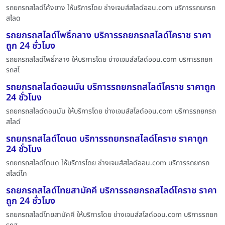
รถยกรถสไลด์โค้งยาง ให้บริการโดย ช่างเจมส์สไลด์ออน.com บริการรถยกรถ
สไลด
รถยกรถสไลด์โพธิ์กลาง บริการรถยกรถสไลด์โคราช ราคา
ถูก 24 ชั่วโมง
รถยกรถสไลด์โพธิ์กลาง ให้บริการโดย ช่างเจมส์สไลด์ออน.com บริการรถยก
รถสไ
รถยกรถสไลด์ดอนมัน บริการรถยกรถสไลด์โคราช ราคาถูก
24 ชั่วโมง
รถยกรถสไลด์ดอนมัน ให้บริการโดย ช่างเจมส์สไลด์ออน.com บริการรถยกรถ
สไลด์
รถยกรถสไลด์โตนด บริการรถยกรถสไลด์โคราช ราคาถูก
24 ชั่วโมง
รถยกรถสไลด์โตนด ให้บริการโดย ช่างเจมส์สไลด์ออน.com บริการรถยกรถ
สไลด์โค
รถยกรถสไลด์ไทยสามัคคี บริการรถยกรถสไลด์โคราช ราคา
ถูก 24 ชั่วโมง
รถยกรถสไลด์ไทยสามัคคี ให้บริการโดย ช่างเจมส์สไลด์ออน.com บริการรถยก