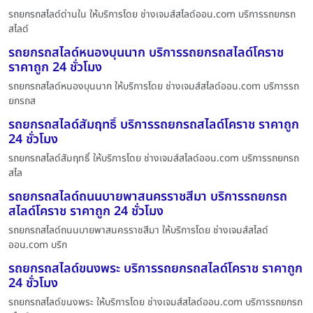
รถยกรถสไลด์ด่านใน ให้บริการโดย ช่างเจมส์สไลด์ออน.com บริการรถยกรถ
สไลด์
รถยกรถสไลด์หนองบุนนาก บริการรถยกรถสไลด์โคราช
ราคาถูก 24 ชั่วโมง
รถยกรถสไลด์หนองบุนนาก ให้บริการโดย ช่างเจมส์สไลด์ออน.com บริการรถ
ยกรถส
รถยกรถสไลด์สัมฤทธิ์ บริการรถยกรถสไลด์โคราช ราคาถูก
24 ชั่วโมง
รถยกรถสไลด์สัมฤทธิ์ ให้บริการโดย ช่างเจมส์สไลด์ออน.com บริการรถยกรถ
สไล
รถยกรถสไลด์ถนนบายพาสนครราชสีมา บริการรถยกรถ
สไลด์โคราช ราคาถูก 24 ชั่วโมง
รถยกรถสไลด์ถนนบายพาสนครราชสีมา ให้บริการโดย ช่างเจมส์สไลด์
ออน.com บริก
รถยกรถสไลด์ขนงพระ บริการรถยกรถสไลด์โคราช ราคาถูก
24 ชั่วโมง
รถยกรถสไลด์ขนงพระ ให้บริการโดย ช่างเจมส์สไลด์ออน.com บริการรถยกรถ