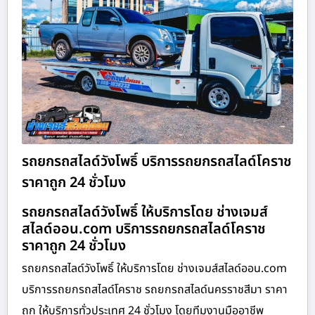
รถยกรถสไลด์วังโพธิ์ บริการรถยกรถสไลด์โคราช
ราคาถูก 24 ชั่วโมง
รถยกรถสไลด์วังโพธิ์ ให้บริการโดย ช่างเจมส์
สไลด์ออน.com บริการรถยกรถสไลด์โคราช
ราคาถูก 24 ชั่วโมง
รถยกรถสไลด์วังโพธิ์ ให้บริการโดย ช่างเจมส์สไลด์ออน.com
บริการรถยกรถสไลด์โคราช รถยกรถสไลด์นครราชสีมา ราคา
ถูก ให้บริการทั่วประเทศ 24 ชั่วโมง โดยทีมงาน​มืออาชีพ​