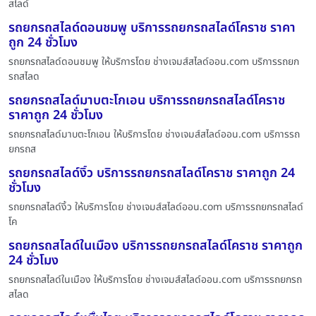
สไลด์
รถยกรถสไลด์ดอนชมพู บริการรถยกรถสไลด์โคราช ราคา
ถูก 24 ชั่วโมง
รถยกรถสไลด์ดอนชมพู ให้บริการโดย ช่างเจมส์สไลด์ออน.com บริการรถยก
รถสไลด
รถยกรถสไลด์มาบตะโกเอน บริการรถยกรถสไลด์โคราช
ราคาถูก 24 ชั่วโมง
รถยกรถสไลด์มาบตะโกเอน ให้บริการโดย ช่างเจมส์สไลด์ออน.com บริการรถ
ยกรถส
รถยกรถสไลด์งิ้ว บริการรถยกรถสไลด์โคราช ราคาถูก 24
ชั่วโมง
รถยกรถสไลด์งิ้ว ให้บริการโดย ช่างเจมส์สไลด์ออน.com บริการรถยกรถสไลด์
โค
รถยกรถสไลด์ในเมือง บริการรถยกรถสไลด์โคราช ราคาถูก
24 ชั่วโมง
รถยกรถสไลด์ในเมือง ให้บริการโดย ช่างเจมส์สไลด์ออน.com บริการรถยกรถ
สไลด