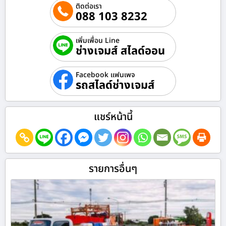
ติดต่อเรา
088 103 8232
เพิ่มเพื่อน Line
ช่างเจมส์ สไลด์ออน
Facebook แฟนเพจ
รถสไลด์ช่างเจมส์
แชร์หน้านี้
รายการอื่นๆ