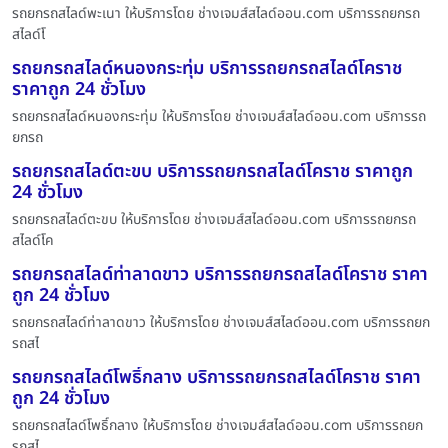
รถยกรถสไลด์พะเนา ให้บริการโดย ช่างเจมส์สไลด์ออน.com บริการรถยกรถ
สไลด์โ
รถยกรถสไลด์หนองกระทุ่ม บริการรถยกรถสไลด์โคราช
ราคาถูก 24 ชั่วโมง
รถยกรถสไลด์หนองกระทุ่ม ให้บริการโดย ช่างเจมส์สไลด์ออน.com บริการรถ
ยกรถ
รถยกรถสไลด์ตะขบ บริการรถยกรถสไลด์โคราช ราคาถูก
24 ชั่วโมง
รถยกรถสไลด์ตะขบ ให้บริการโดย ช่างเจมส์สไลด์ออน.com บริการรถยกรถ
สไลด์โค
รถยกรถสไลด์ท่าลาดขาว บริการรถยกรถสไลด์โคราช ราคา
ถูก 24 ชั่วโมง
รถยกรถสไลด์ท่าลาดขาว ให้บริการโดย ช่างเจมส์สไลด์ออน.com บริการรถยก
รถสไ
รถยกรถสไลด์โพธิ์กลาง บริการรถยกรถสไลด์โคราช ราคา
ถูก 24 ชั่วโมง
รถยกรถสไลด์โพธิ์กลาง ให้บริการโดย ช่างเจมส์สไลด์ออน.com บริการรถยก
รถสไ