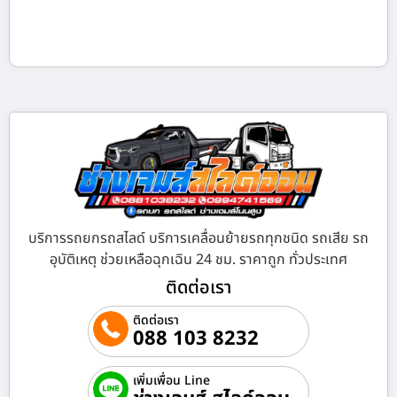
บริการรถยกรถสไลด์ บริการ​เคลื่อนย้ายรถทุกชนิด​ รถเสีย รถ
อุบัติเหตุ ช่วยเหลือฉุกเฉิน 24 ชม. ราคาถูก ทั่วประเทศ
ติดต่อเรา
ติดต่อเรา
088 103 8232
เพิ่มเพื่อน Line