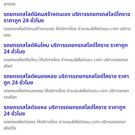
ยกรถส
รถยกรถสไลด์นิคมสร้างตนเอง บริการรถยกรถสไลด์โคราช
ราคาถูก 24 ชั่วโมง
รถยกรถสไลด์นิคมสร้างตนเอง ให้บริการโดย ช่างเจมส์สไลด์ออน.com บริการ
รถย
รถยกรถสไลด์หินโคน บริการรถยกรถสไลด์โคราช ราคาถูก
24 ชั่วโมง
รถยกรถสไลด์หินโคน ให้บริการโดย ช่างเจมส์สไลด์ออน.com บริการรถยกรถ
สไลด์
รถยกรถสไลด์หนองหอย บริการรถยกรถสไลด์โคราช ราคา
ถูก 24 ชั่วโมง
รถยกรถสไลด์หนองหอย ให้บริการโดย ช่างเจมส์สไลด์ออน.com บริการรถยก
รถสไลด
รถยกรถสไลด์จอหอ บริการรถยกรถสไลด์โคราช ราคาถูก
24 ชั่วโมง
รถยกรถสไลด์จอหอ ให้บริการโดย ช่างเจมส์สไลด์ออน.com บริการรถยกรถ
สไลด์โค