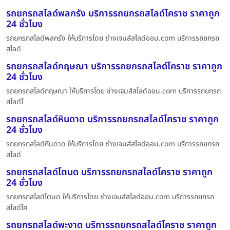
รถยกรถสไลด์พลกรัง บริการรถยกรถสไลด์โคราช ราคาถูก
24 ชั่วโมง
รถยกรถสไลด์พลกรัง ให้บริการโดย ช่างเจมส์สไลด์ออน.com บริการรถยกรถ
สไลด์
รถยกรถสไลด์กฤษณา บริการรถยกรถสไลด์โคราช ราคาถูก
24 ชั่วโมง
รถยกรถสไลด์กฤษณา ให้บริการโดย ช่างเจมส์สไลด์ออน.com บริการรถยกรถ
สไลด์โ
รถยกรถสไลด์หินดาด บริการรถยกรถสไลด์โคราช ราคาถูก
24 ชั่วโมง
รถยกรถสไลด์หินดาด ให้บริการโดย ช่างเจมส์สไลด์ออน.com บริการรถยกรถ
สไลด์
รถยกรถสไลด์โตนด บริการรถยกรถสไลด์โคราช ราคาถูก
24 ชั่วโมง
รถยกรถสไลด์โตนด ให้บริการโดย ช่างเจมส์สไลด์ออน.com บริการรถยกรถ
สไลด์โค
รถยกรถสไลด์พะงาด บริการรถยกรถสไลด์โคราช ราคาถูก