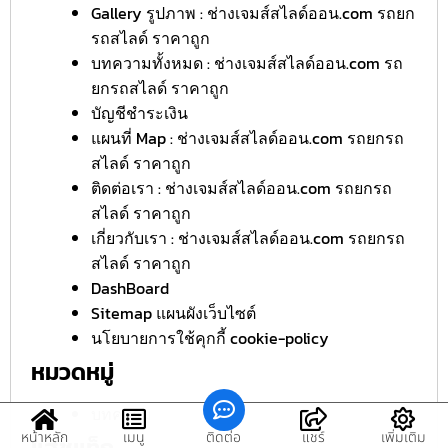
Gallery รูปภาพ : ช่างเจมส์สไลด์ออน.com รถยก
รถสไลด์ ราคาถูก
บทความทั้งหมด : ช่างเจมส์สไลด์ออน.com รถ
ยกรถสไลด์ ราคาถูก
บัญชีชำระเงิน
แผนที่ Map : ช่างเจมส์สไลด์ออน.com รถยกรถ
สไลด์ ราคาถูก
ติดต่อเรา : ช่างเจมส์สไลด์ออน.com รถยกรถ
สไลด์ ราคาถูก
เกี่ยวกับเรา : ช่างเจมส์สไลด์ออน.com รถยกรถ
สไลด์ ราคาถูก
DashBoard
Sitemap แผนผังเว็บไซต์
นโยบายการใช้คุกกี้ cookie-policy
หมวดหมู่
บทความ
หน้าหลัก
เมนู
ติดต่อ
แชร์
เพิ่มเติม