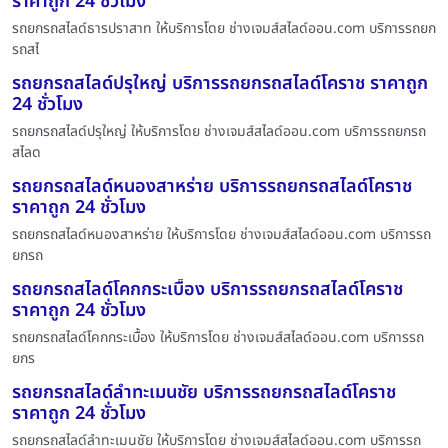
ราคาถูก 24 ชั่วโมง
รถยกรถสไลด์ธารปราสาท ให้บริการโดย ช่างเจมส์สไลด์ออน.com บริการรถยก
รถสไ
รถยกรถสไลด์ปรุใหญ่ บริการรถยกรถสไลด์โคราช ราคาถูก
24 ชั่วโมง
รถยกรถสไลด์ปรุใหญ่ ให้บริการโดย ช่างเจมส์สไลด์ออน.com บริการรถยกรถ
สไลด
รถยกรถสไลด์หนองสาหร่าย บริการรถยกรถสไลด์โคราช
ราคาถูก 24 ชั่วโมง
รถยกรถสไลด์หนองสาหร่าย ให้บริการโดย ช่างเจมส์สไลด์ออน.com บริการรถ
ยกรถ
รถยกรถสไลด์โคกกระเบื้อง บริการรถยกรถสไลด์โคราช
ราคาถูก 24 ชั่วโมง
รถยกรถสไลด์โคกกระเบื้อง ให้บริการโดย ช่างเจมส์สไลด์ออน.com บริการรถ
ยกร
รถยกรถสไลด์ลำทะเมนชัย บริการรถยกรถสไลด์โคราช
ราคาถูก 24 ชั่วโมง
รถยกรถสไลด์ลำทะเมนชัย ให้บริการโดย ช่างเจมส์สไลด์ออน.com บริการรถ