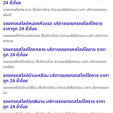
24 ชั่วโมง
รถยกรถสไลด์พะงาด ให้บริการโดย ช่างเจมส์สไลด์ออน.com บริการรถยกรถ
สไลด์โ
รถยกรถสไลด์หนองหัวแรต บริการรถยกรถสไลด์โคราช
ราคาถูก 24 ชั่วโมง
รถยกรถสไลด์หนองหัวแรต ให้บริการโดย ช่างเจมส์สไลด์ออน.com บริการรถ
ยกรถส
รถยกรถสไลด์โคกกลาง บริการรถยกรถสไลด์โคราช ราคา
ถูก 24 ชั่วโมง
รถยกรถสไลด์โคกกลาง ให้บริการโดย ช่างเจมส์สไลด์ออน.com บริการรถยก
รถสไลด
รถยกรถสไลด์บ้านเหลื่อม บริการรถยกรถสไลด์โคราช ราคา
ถูก 24 ชั่วโมง
รถยกรถสไลด์บ้านเหลื่อม ให้บริการโดย ช่างเจมส์สไลด์ออน.com บริการรถยก
รถ
รถยกรถสไลด์กุดพิมาน บริการรถยกรถสไลด์โคราช ราคา
ถูก 24 ชั่วโมง