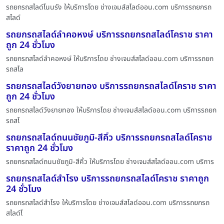
รถยกรถสไลด์โนนรัง ให้บริการโดย ช่างเจมส์สไลด์ออน.com บริการรถยกรถ
สไลด์
รถยกรถสไลด์ลำคอหงษ์ บริการรถยกรถสไลด์โคราช ราคา
ถูก 24 ชั่วโมง
รถยกรถสไลด์ลำคอหงษ์ ให้บริการโดย ช่างเจมส์สไลด์ออน.com บริการรถยก
รถสไล
รถยกรถสไลด์วังยายทอง บริการรถยกรถสไลด์โคราช ราคา
ถูก 24 ชั่วโมง
รถยกรถสไลด์วังยายทอง ให้บริการโดย ช่างเจมส์สไลด์ออน.com บริการรถยก
รถสไ
รถยกรถสไลด์ถนนชัยภูมิ-สีคิ้ว บริการรถยกรถสไลด์โคราช
ราคาถูก 24 ชั่วโมง
รถยกรถสไลด์ถนนชัยภูมิ-สีคิ้ว ให้บริการโดย ช่างเจมส์สไลด์ออน.com บริการ
รถยกรถสไลด์สำโรง บริการรถยกรถสไลด์โคราช ราคาถูก
24 ชั่วโมง
รถยกรถสไลด์สำโรง ให้บริการโดย ช่างเจมส์สไลด์ออน.com บริการรถยกรถ
สไลด์โ