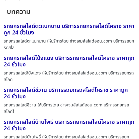
บทความ
รถยกรถสไลด์ตะแบกบาน บริการรถยกรถสไลด์โคราช ราคา
ถูก 24 ชั่วโมง
รถยกรถสไลด์ตะแบกบาน ให้บริการโดย ช่างเจมส์สไลด์ออน.com บริการรถยก
รถสไล
รถยกรถสไลด์โป่งแดง บริการรถยกรถสไลด์โคราช ราคาถูก
24 ชั่วโมง
รถยกรถสไลด์โป่งแดง ให้บริการโดย ช่างเจมส์สไลด์ออน.com บริการรถยกรถ
สไลด
รถยกรถสไลด์ชีวาน บริการรถยกรถสไลด์โคราช ราคาถูก
24 ชั่วโมง
รถยกรถสไลด์ชีวาน ให้บริการโดย ช่างเจมส์สไลด์ออน.com บริการรถยกรถ
สไลด์โ
รถยกรถสไลด์บ้านโพธิ์ บริการรถยกรถสไลด์โคราช ราคาถูก
24 ชั่วโมง
รถยกรถสไลด์บ้านโพธิ์ ให้บริการโดย ช่างเจมส์สไลด์ออน.com บริการรถยก