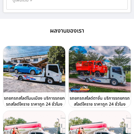
ดูเพิ่มเติม »
ผลงานของเรา
รถยกรถสไลด์โนนเมือง บริการรถยก
รถยกรถสไลด์ตาจั่น บริการรถยกรถ
รถสไลด์โคราช ราคาถูก 24 ชั่วโมง
สไลด์โคราช ราคาถูก 24 ชั่วโมง