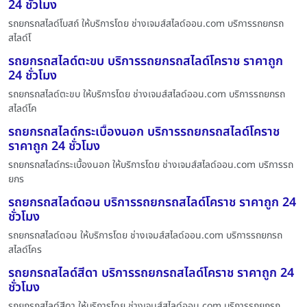
24 ชั่วโมง
รถยกรถสไลด์โบสถ์ ให้บริการโดย ช่างเจมส์สไลด์ออน.com บริการรถยกรถ
สไลด์โ
รถยกรถสไลด์ตะขบ บริการรถยกรถสไลด์โคราช ราคาถูก
24 ชั่วโมง
รถยกรถสไลด์ตะขบ ให้บริการโดย ช่างเจมส์สไลด์ออน.com บริการรถยกรถ
สไลด์โค
รถยกรถสไลด์กระเบื้องนอก บริการรถยกรถสไลด์โคราช
ราคาถูก 24 ชั่วโมง
รถยกรถสไลด์กระเบื้องนอก ให้บริการโดย ช่างเจมส์สไลด์ออน.com บริการรถ
ยกร
รถยกรถสไลด์ดอน บริการรถยกรถสไลด์โคราช ราคาถูก 24
ชั่วโมง
รถยกรถสไลด์ดอน ให้บริการโดย ช่างเจมส์สไลด์ออน.com บริการรถยกรถ
สไลด์โคร
รถยกรถสไลด์สีดา บริการรถยกรถสไลด์โคราช ราคาถูก 24
ชั่วโมง
รถยกรถสไลด์สีดา ให้บริการโดย ช่างเจมส์สไลด์ออน.com บริการรถยกรถ