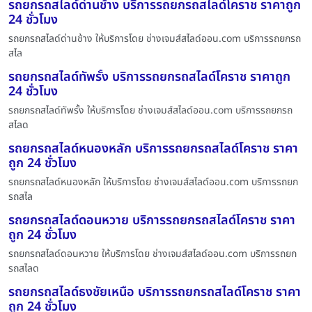
รถยกรถสไลด์ด่านช้าง บริการรถยกรถสไลด์โคราช ราคาถูก
24 ชั่วโมง
รถยกรถสไลด์ด่านช้าง ให้บริการโดย ช่างเจมส์สไลด์ออน.com บริการรถยกรถ
สไล
รถยกรถสไลด์ทัพรั้ง บริการรถยกรถสไลด์โคราช ราคาถูก
24 ชั่วโมง
รถยกรถสไลด์ทัพรั้ง ให้บริการโดย ช่างเจมส์สไลด์ออน.com บริการรถยกรถ
สไลด
รถยกรถสไลด์หนองหลัก บริการรถยกรถสไลด์โคราช ราคา
ถูก 24 ชั่วโมง
รถยกรถสไลด์หนองหลัก ให้บริการโดย ช่างเจมส์สไลด์ออน.com บริการรถยก
รถสไล
รถยกรถสไลด์ดอนหวาย บริการรถยกรถสไลด์โคราช ราคา
ถูก 24 ชั่วโมง
รถยกรถสไลด์ดอนหวาย ให้บริการโดย ช่างเจมส์สไลด์ออน.com บริการรถยก
รถสไลด
รถยกรถสไลด์ธงชัยเหนือ บริการรถยกรถสไลด์โคราช ราคา
ถูก 24 ชั่วโมง