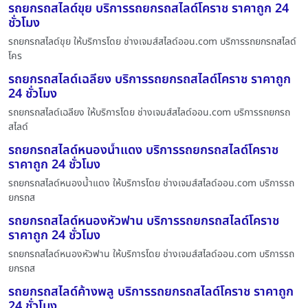
รถยกรถสไลด์ขุย บริการรถยกรถสไลด์โคราช ราคาถูก 24
ชั่วโมง
รถยกรถสไลด์ขุย ให้บริการโดย ช่างเจมส์สไลด์ออน.com บริการรถยกรถสไลด์
โคร
รถยกรถสไลด์เฉลียง บริการรถยกรถสไลด์โคราช ราคาถูก
24 ชั่วโมง
รถยกรถสไลด์เฉลียง ให้บริการโดย ช่างเจมส์สไลด์ออน.com บริการรถยกรถ
สไลด์
รถยกรถสไลด์หนองน้ำแดง บริการรถยกรถสไลด์โคราช
ราคาถูก 24 ชั่วโมง
รถยกรถสไลด์หนองน้ำแดง ให้บริการโดย ช่างเจมส์สไลด์ออน.com บริการรถ
ยกรถส
รถยกรถสไลด์หนองหัวฟาน บริการรถยกรถสไลด์โคราช
ราคาถูก 24 ชั่วโมง
รถยกรถสไลด์หนองหัวฟาน ให้บริการโดย ช่างเจมส์สไลด์ออน.com บริการรถ
ยกรถส
รถยกรถสไลด์ค้างพลู บริการรถยกรถสไลด์โคราช ราคาถูก
24 ชั่วโมง