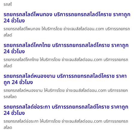
รถสไ
รถยกรถสไลด์โพนทอง บริการรถยกรถสไลด์โคราช ราคาถูก
24 ชั่วโมง
รถยกรถสไลด์โพนทอง ให้บริการโดย ช่างเจมส์สไลด์ออน.com บริการรถยกรถ
สไลด์
รถยกรถสไลด์โคกไทย บริการรถยกรถสไลด์โคราช ราคาถูก
24 ชั่วโมง
รถยกรถสไลด์โคกไทย ให้บริการโดย ช่างเจมส์สไลด์ออน.com บริการรถยกรถ
สไลด์
รถยกรถสไลด์หนองขาม บริการรถยกรถสไลด์โคราช ราคา
ถูก 24 ชั่วโมง
รถยกรถสไลด์หนองขาม ให้บริการโดย ช่างเจมส์สไลด์ออน.com บริการรถยก
รถสไลด
รถยกรถสไลด์ช่อระกา บริการรถยกรถสไลด์โคราช ราคาถูก
24 ชั่วโมง
รถยกรถสไลด์ช่อระกา ให้บริการโดย ช่างเจมส์สไลด์ออน.com บริการรถยกรถ
สไลด