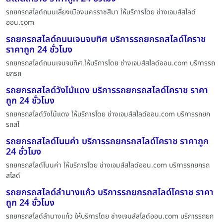
รถยกรถสไลด์ถนนเลี่ยงเมืองนครราชสีมา ให้บริการโดย ช่างเจมส์สไลด์
ออน.com
รถยกรถสไลด์ถนนเจนจบทิศ บริการรถยกรถสไลด์โคราช
ราคาถูก 24 ชั่วโมง
รถยกรถสไลด์ถนนเจนจบทิศ ให้บริการโดย ช่างเจมส์สไลด์ออน.com บริการรถ
ยกรถ
รถยกรถสไลด์วังไม้แดง บริการรถยกรถสไลด์โคราช ราคา
ถูก 24 ชั่วโมง
รถยกรถสไลด์วังไม้แดง ให้บริการโดย ช่างเจมส์สไลด์ออน.com บริการรถยก
รถสไ
รถยกรถสไลด์โนนค่า บริการรถยกรถสไลด์โคราช ราคาถูก
24 ชั่วโมง
รถยกรถสไลด์โนนค่า ให้บริการโดย ช่างเจมส์สไลด์ออน.com บริการรถยกรถ
สไลด์
รถยกรถสไลด์ลำนางแก้ว บริการรถยกรถสไลด์โคราช ราคา
ถูก 24 ชั่วโมง
รถยกรถสไลด์ลำนางแก้ว ให้บริการโดย ช่างเจมส์สไลด์ออน.com บริการรถยก