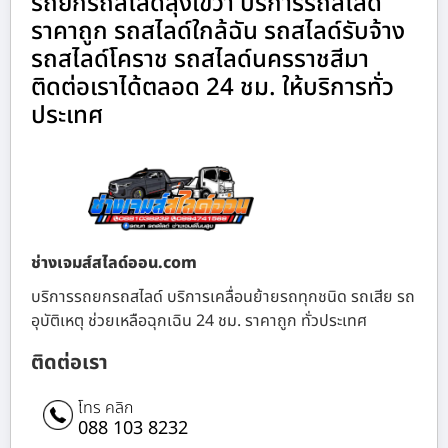
รถยกรถสไลด์ลุงเขว้า บริการรถสไลด์
ราคาถูก รถสไลด์ใกล้ฉัน รถสไลด์รับจ้าง
รถสไลด์โคราช รถสไลด์นครราชสีมา
ติดต่อเราได้ตลอด 24 ชม. ให้บริการทั่ว
ประเทศ
ช่างเจมส์สไลด์ออน.com
บริการรถยกรถสไลด์ บริการ​เคลื่อนย้ายรถทุกชนิด​ รถเสีย รถ
อุบัติเหตุ ช่วยเหลือฉุกเฉิน 24 ชม. ราคาถูก ทั่วประเทศ
ติดต่อเรา
โทร คลิก
088 103 8232