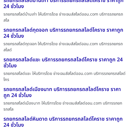
รถยกรถสไลด์บ้านเก่า บริการรถยกรถสไลด์โคราช ราคาถูก
24 ชั่วโมง
รถยกรถสไลด์บ้านเก่า ให้บริการโดย ช่างเจมส์สไลด์ออน.com บริการรถยกรถ
สไล
รถยกรถสไลด์กุดจอก บริการรถยกรถสไลด์โคราช ราคาถูก
24 ชั่วโมง
รถยกรถสไลด์กุดจอก ให้บริการโดย ช่างเจมส์สไลด์ออน.com บริการรถยกรถ
สไลด์
รถยกรถสไลด์แชะ บริการรถยกรถสไลด์โคราช ราคาถูก 24
ชั่วโมง
รถยกรถสไลด์แชะ ให้บริการโดย ช่างเจมส์สไลด์ออน.com บริการรถยกรถสไลด์
โคร
รถยกรถสไลด์เมืองนาท บริการรถยกรถสไลด์โคราช ราคา
ถูก 24 ชั่วโมง
รถยกรถสไลด์เมืองนาท ให้บริการโดย ช่างเจมส์สไลด์ออน.com บริการรถยก
รถสไล
รถยกรถสไลด์หินดาด บริการรถยกรถสไลด์โคราช ราคาถูก
24 ชั่วโมง