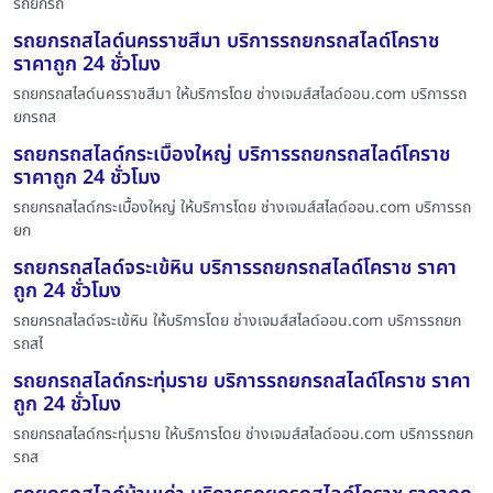
รถยกรถ
รถยกรถสไลด์นครราชสีมา บริการรถยกรถสไลด์โคราช
ราคาถูก 24 ชั่วโมง
รถยกรถสไลด์นครราชสีมา ให้บริการโดย ช่างเจมส์สไลด์ออน.com บริการรถ
ยกรถส
รถยกรถสไลด์กระเบื้องใหญ่ บริการรถยกรถสไลด์โคราช
ราคาถูก 24 ชั่วโมง
รถยกรถสไลด์กระเบื้องใหญ่ ให้บริการโดย ช่างเจมส์สไลด์ออน.com บริการรถ
ยก
รถยกรถสไลด์จระเข้หิน บริการรถยกรถสไลด์โคราช ราคา
ถูก 24 ชั่วโมง
รถยกรถสไลด์จระเข้หิน ให้บริการโดย ช่างเจมส์สไลด์ออน.com บริการรถยก
รถสไ
รถยกรถสไลด์กระทุ่มราย บริการรถยกรถสไลด์โคราช ราคา
ถูก 24 ชั่วโมง
รถยกรถสไลด์กระทุ่มราย ให้บริการโดย ช่างเจมส์สไลด์ออน.com บริการรถยก
รถส