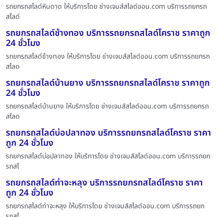
รถยกรถสไลด์หินดาด ให้บริการโดย ช่างเจมส์สไลด์ออน.com บริการรถยกรถ
สไลด์
รถยกรถสไลด์ช้างทอง บริการรถยกรถสไลด์โคราช ราคาถูก
24 ชั่วโมง
รถยกรถสไลด์ช้างทอง ให้บริการโดย ช่างเจมส์สไลด์ออน.com บริการรถยกรถ
สไลด
รถยกรถสไลด์บ้านยาง บริการรถยกรถสไลด์โคราช ราคาถูก
24 ชั่วโมง
รถยกรถสไลด์บ้านยาง ให้บริการโดย ช่างเจมส์สไลด์ออน.com บริการรถยกรถ
สไลด
รถยกรถสไลด์บ่อปลาทอง บริการรถยกรถสไลด์โคราช ราคา
ถูก 24 ชั่วโมง
รถยกรถสไลด์บ่อปลาทอง ให้บริการโดย ช่างเจมส์สไลด์ออน.com บริการรถยก
รถสไ
รถยกรถสไลด์ท่าจะหลุง บริการรถยกรถสไลด์โคราช ราคา
ถูก 24 ชั่วโมง
รถยกรถสไลด์ท่าจะหลุง ให้บริการโดย ช่างเจมส์สไลด์ออน.com บริการรถยก
รถสไ