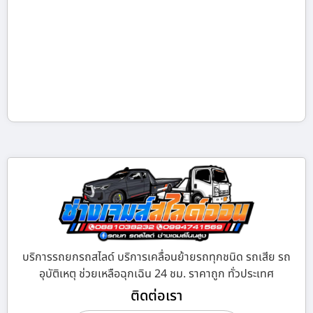
บริการรถยกรถสไลด์ บริการ​เคลื่อนย้ายรถทุกชนิด​ รถเสีย รถ
อุบัติเหตุ ช่วยเหลือฉุกเฉิน 24 ชม. ราคาถูก ทั่วประเทศ
ติดต่อเรา