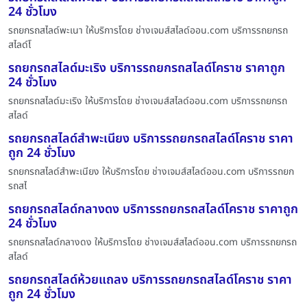
24 ชั่วโมง
รถยกรถสไลด์พะเนา ให้บริการโดย ช่างเจมส์สไลด์ออน.com บริการรถยกรถ
สไลด์โ
รถยกรถสไลด์มะเริง บริการรถยกรถสไลด์โคราช ราคาถูก
24 ชั่วโมง
รถยกรถสไลด์มะเริง ให้บริการโดย ช่างเจมส์สไลด์ออน.com บริการรถยกรถ
สไลด์
รถยกรถสไลด์สำพะเนียง บริการรถยกรถสไลด์โคราช ราคา
ถูก 24 ชั่วโมง
รถยกรถสไลด์สำพะเนียง ให้บริการโดย ช่างเจมส์สไลด์ออน.com บริการรถยก
รถสไ
รถยกรถสไลด์กลางดง บริการรถยกรถสไลด์โคราช ราคาถูก
24 ชั่วโมง
รถยกรถสไลด์กลางดง ให้บริการโดย ช่างเจมส์สไลด์ออน.com บริการรถยกรถ
สไลด์
รถยกรถสไลด์ห้วยแถลง บริการรถยกรถสไลด์โคราช ราคา
ถูก 24 ชั่วโมง