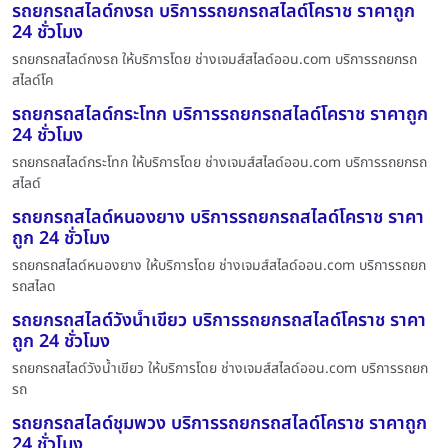
รถยกรถสไลด์กงรถ บริการรถยกรถสไลด์โคราช ราคาถูก
24 ชั่วโมง
รถยกรถสไลด์กงรถ ให้บริการโดย ช่างเจมส์สไลด์ออน.com บริการรถยกรถ
สไลด์โค
รถยกรถสไลด์กระโทก บริการรถยกรถสไลด์โคราช ราคาถูก
24 ชั่วโมง
รถยกรถสไลด์กระโทก ให้บริการโดย ช่างเจมส์สไลด์ออน.com บริการรถยกรถ
สไลด์
รถยกรถสไลด์หนองยาง บริการรถยกรถสไลด์โคราช ราคา
ถูก 24 ชั่วโมง
รถยกรถสไลด์หนองยาง ให้บริการโดย ช่างเจมส์สไลด์ออน.com บริการรถยก
รถสไลด
รถยกรถสไลด์วังน้ำเขียว บริการรถยกรถสไลด์โคราช ราคา
ถูก 24 ชั่วโมง
รถยกรถสไลด์วังน้ำเขียว ให้บริการโดย ช่างเจมส์สไลด์ออน.com บริการรถยก
รถ
รถยกรถสไลด์ชุมพวง บริการรถยกรถสไลด์โคราช ราคาถูก
24 ชั่วโมง