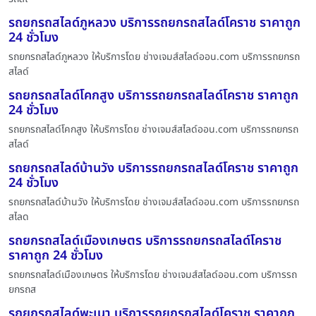
รถยกรถสไลด์ภูหลวง บริการรถยกรถสไลด์โคราช ราคาถูก
24 ชั่วโมง
รถยกรถสไลด์ภูหลวง ให้บริการโดย ช่างเจมส์สไลด์ออน.com บริการรถยกรถ
สไลด์
รถยกรถสไลด์โคกสูง บริการรถยกรถสไลด์โคราช ราคาถูก
24 ชั่วโมง
รถยกรถสไลด์โคกสูง ให้บริการโดย ช่างเจมส์สไลด์ออน.com บริการรถยกรถ
สไลด์
รถยกรถสไลด์บ้านวัง บริการรถยกรถสไลด์โคราช ราคาถูก
24 ชั่วโมง
รถยกรถสไลด์บ้านวัง ให้บริการโดย ช่างเจมส์สไลด์ออน.com บริการรถยกรถ
สไลด
รถยกรถสไลด์เมืองเกษตร บริการรถยกรถสไลด์โคราช
ราคาถูก 24 ชั่วโมง
รถยกรถสไลด์เมืองเกษตร ให้บริการโดย ช่างเจมส์สไลด์ออน.com บริการรถ
ยกรถส
รถยกรถสไลด์พะเนา บริการรถยกรถสไลด์โคราช ราคาถูก