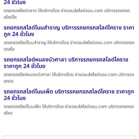
24 ชั่วโมง
รถยกรถสไลด์ตลาด ให้บริการโดย ช่างเจมส์สไลด์ออน.com บริการรถยกรถ
สไลด์โค
รถยกรถสไลด์โนนสำราญ บริการรถยกรถสไลด์โคราช ราคา
ถูก 24 ชั่วโมง
รถยกรถสไลด์โนนสำราญ ให้บริการโดย ช่างเจมส์สไลด์ออน.com บริการรถยก
รถสไล
รถยกรถสไลด์หนองบัวศาลา บริการรถยกรถสไลด์โคราช
ราคาถูก 24 ชั่วโมง
รถยกรถสไลด์หนองบัวศาลา ให้บริการโดย ช่างเจมส์สไลด์ออน.com บริการรถ
ยกรถ
รถยกรถสไลด์โนนเพ็ด บริการรถยกรถสไลด์โคราช ราคาถูก
24 ชั่วโมง
รถยกรถสไลด์โนนเพ็ด ให้บริการโดย ช่างเจมส์สไลด์ออน.com บริการรถยกรถ
สไลด