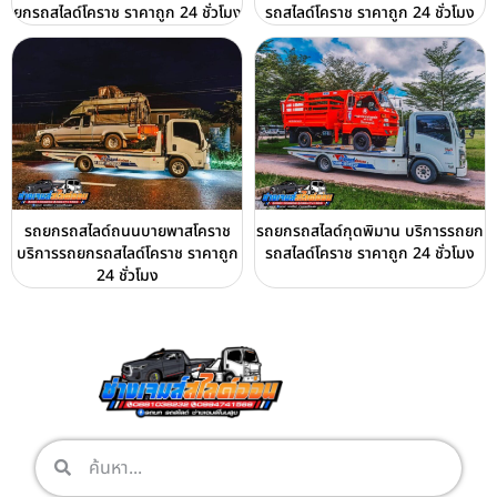
ยกรถสไลด์โคราช ราคาถูก 24 ชั่วโมง
รถสไลด์โคราช ราคาถูก 24 ชั่วโมง
รถยกรถสไลด์ถนนบายพาสโคราช
รถยกรถสไลด์กุดพิมาน บริการรถยก
บริการรถยกรถสไลด์โคราช ราคาถูก
รถสไลด์โคราช ราคาถูก 24 ชั่วโมง
24 ชั่วโมง