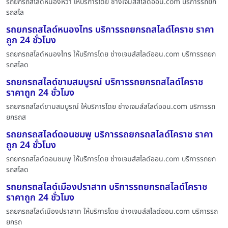
รถยกรถสไลด์หนองหว้า ให้บริการโดย ช่างเจมส์สไลด์ออน.com บริการรถยก
รถสไล
รถยกรถสไลด์หนองไทร บริการรถยกรถสไลด์โคราช ราคา
ถูก 24 ชั่วโมง
รถยกรถสไลด์หนองไทร ให้บริการโดย ช่างเจมส์สไลด์ออน.com บริการรถยก
รถสไลด
รถยกรถสไลด์ขามสมบูรณ์ บริการรถยกรถสไลด์โคราช
ราคาถูก 24 ชั่วโมง
รถยกรถสไลด์ขามสมบูรณ์ ให้บริการโดย ช่างเจมส์สไลด์ออน.com บริการรถ
ยกรถส
รถยกรถสไลด์ดอนชมพู บริการรถยกรถสไลด์โคราช ราคา
ถูก 24 ชั่วโมง
รถยกรถสไลด์ดอนชมพู ให้บริการโดย ช่างเจมส์สไลด์ออน.com บริการรถยก
รถสไลด
รถยกรถสไลด์เมืองปราสาท บริการรถยกรถสไลด์โคราช
ราคาถูก 24 ชั่วโมง
รถยกรถสไลด์เมืองปราสาท ให้บริการโดย ช่างเจมส์สไลด์ออน.com บริการรถ
ยกรถ