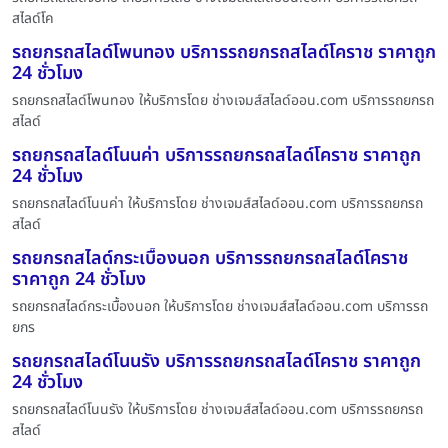
สไลด์โค
รถยกรถสไลด์โพนทอง บริการรถยกรถสไลด์โคราช ราคาถูก
24 ชั่วโมง
รถยกรถสไลด์โพนทอง ให้บริการโดย ช่างเจมส์สไลด์ออน.com บริการรถยกรถ
สไลด์
รถยกรถสไลด์โนนค่า บริการรถยกรถสไลด์โคราช ราคาถูก
24 ชั่วโมง
รถยกรถสไลด์โนนค่า ให้บริการโดย ช่างเจมส์สไลด์ออน.com บริการรถยกรถ
สไลด์
รถยกรถสไลด์กระเบื้องนอก บริการรถยกรถสไลด์โคราช
ราคาถูก 24 ชั่วโมง
รถยกรถสไลด์กระเบื้องนอก ให้บริการโดย ช่างเจมส์สไลด์ออน.com บริการรถ
ยกร
รถยกรถสไลด์โนนรัง บริการรถยกรถสไลด์โคราช ราคาถูก
24 ชั่วโมง
รถยกรถสไลด์โนนรัง ให้บริการโดย ช่างเจมส์สไลด์ออน.com บริการรถยกรถ
สไลด์