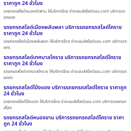
ราคาถูก 24 ชั่วโมง
รถยกรถสไลด์หนองหัวฟาน ให้บริการโดย ช่างเจมส์สไลด์ออน.com บริการรถ
ยกรถส
รถยกรถสไลด์เมืองพลับพลา บริการรถยกรถสไลด์โคราช
ราคาถูก 24 ชั่วโมง
รถยกรถสไลด์เมืองพลับพลา ให้บริการโดย ช่างเจมส์สไลด์ออน.com บริการรถ
ยกร
รถยกรถสไลด์เทศบาลโคราช บริการรถยกรถสไลด์โคราช
ราคาถูก 24 ชั่วโมง
รถยกรถสไลด์เทศบาลโคราช ให้บริการโดย ช่างเจมส์สไลด์ออน.com บริการรถ
ยกรถ
รถยกรถสไลด์โป่งแดง บริการรถยกรถสไลด์โคราช ราคาถูก
24 ชั่วโมง
รถยกรถสไลด์โป่งแดง ให้บริการโดย ช่างเจมส์สไลด์ออน.com บริการรถยกรถ
สไลด
รถยกรถสไลด์หนองขาม บริการรถยกรถสไลด์โคราช ราคา
ถูก 24 ชั่วโมง