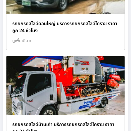
รถยกรถสไลด์ดอนใหญ่ บริการรถยกรถสไลด์โคราช ราคา
ถูก 24 ชั่วโมง
ดูเพิ่มเติม »
รถยกรถสไลด์บ้านเก่า บริการรถยกรถสไลด์โคราช ราคา