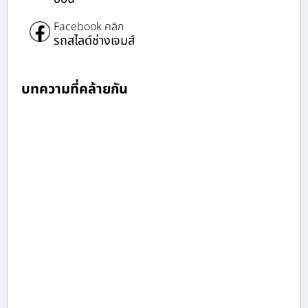
Facebook คลิก
รถสไลด์ช่างเจมส์
บทความที่คล้ายกัน