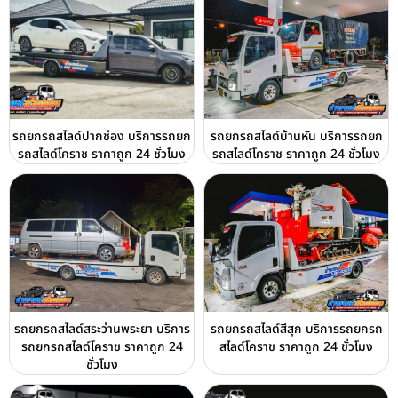
รถยกรถสไลด์ปากช่อง บริการรถยก
รถยกรถสไลด์บ้านหัน บริการรถยก
รถสไลด์โคราช ราคาถูก 24 ชั่วโมง
รถสไลด์โคราช ราคาถูก 24 ชั่วโมง
รถยกรถสไลด์สระว่านพระยา บริการ
รถยกรถสไลด์สีสุก บริการรถยกรถ
รถยกรถสไลด์โคราช ราคาถูก 24
สไลด์โคราช ราคาถูก 24 ชั่วโมง
ชั่วโมง