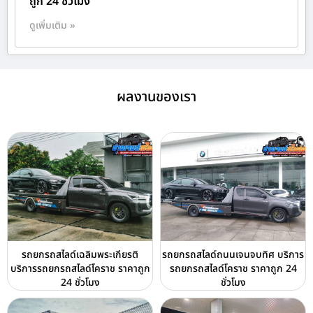
ถูก 24 ชั่วโมง
ดูเพิ่มเติม »
ผลงานของเรา
รถยกรถสไลด์เฉลิมพระเกียรติ
รถยกรถสไลด์ถนนเจนจบทิศ บริการ
บริการรถยกรถสไลด์โคราช ราคาถูก
รถยกรถสไลด์โคราช ราคาถูก 24
24 ชั่วโมง
ชั่วโมง