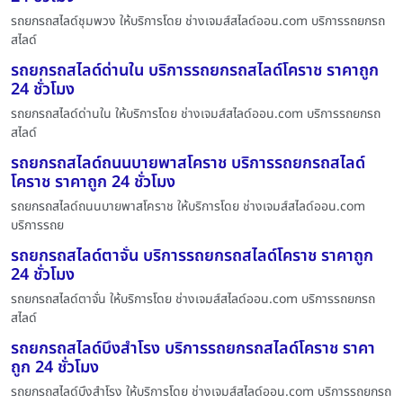
รถยกรถสไลด์ชุมพวง ให้บริการโดย ช่างเจมส์สไลด์ออน.com บริการรถยกรถ
สไลด์
รถยกรถสไลด์ด่านใน บริการรถยกรถสไลด์โคราช ราคาถูก
24 ชั่วโมง
รถยกรถสไลด์ด่านใน ให้บริการโดย ช่างเจมส์สไลด์ออน.com บริการรถยกรถ
สไลด์
รถยกรถสไลด์ถนนบายพาสโคราช บริการรถยกรถสไลด์
โคราช ราคาถูก 24 ชั่วโมง
รถยกรถสไลด์ถนนบายพาสโคราช ให้บริการโดย ช่างเจมส์สไลด์ออน.com
บริการรถย
รถยกรถสไลด์ตาจั่น บริการรถยกรถสไลด์โคราช ราคาถูก
24 ชั่วโมง
รถยกรถสไลด์ตาจั่น ให้บริการโดย ช่างเจมส์สไลด์ออน.com บริการรถยกรถ
สไลด์
รถยกรถสไลด์บึงสำโรง บริการรถยกรถสไลด์โคราช ราคา
ถูก 24 ชั่วโมง
รถยกรถสไลด์บึงสำโรง ให้บริการโดย ช่างเจมส์สไลด์ออน.com บริการรถยกรถ