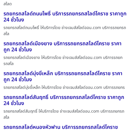
สไลด
รถยกรถสไลด์ถนนโพธิ์ บริการรถยกรถสไลด์โคราช ราคาถูก
24 ชั่วโมง
รถยกรถสไลด์ถนนโพธิ์ ให้บริการโดย ช่างเจมส์สไลด์ออน.com บริการรถยกรถ
สไล
รถยกรถสไลด์เมืองยาง บริการรถยกรถสไลด์โคราช ราคา
ถูก 24 ชั่วโมง
รถยกรถสไลด์เมืองยาง ให้บริการโดย ช่างเจมส์สไลด์ออน.com บริการรถยก
รถสไล
รถยกรถสไลด์บุ่งขี้เหล็ก บริการรถยกรถสไลด์โคราช ราคา
ถูก 24 ชั่วโมง
รถยกรถสไลด์บุ่งขี้เหล็ก ให้บริการโดย ช่างเจมส์สไลด์ออน.com บริการรถยกร
รถยกรถสไลด์สัมฤทธิ์ บริการรถยกรถสไลด์โคราช ราคาถูก
24 ชั่วโมง
รถยกรถสไลด์สัมฤทธิ์ ให้บริการโดย ช่างเจมส์สไลด์ออน.com บริการรถยกรถ
สไล
รถยกรถสไลด์หนองหัวฟาน บริการรถยกรถสไลด์โคราช