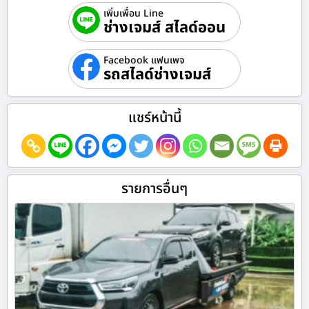
เพิ่มเพื่อน Line
ช่างเจมส์ สไลด์ออน
Facebook แฟนเพจ
รถสไลด์ช่างเจมส์
แชร์หน้านี้
รายการอื่นๆ