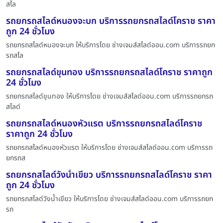
สไล
รถยกรถสไลด์หนองจะบก บริการรถยกรถสไลด์โคราช ราคา
ถูก 24 ชั่วโมง
รถยกรถสไลด์หนองจะบก ให้บริการโดย ช่างเจมส์สไลด์ออน.com บริการรถยก
รถสไล
รถยกรถสไลด์ขุนทอง บริการรถยกรถสไลด์โคราช ราคาถูก
24 ชั่วโมง
รถยกรถสไลด์ขุนทอง ให้บริการโดย ช่างเจมส์สไลด์ออน.com บริการรถยกรถ
สไลด์
รถยกรถสไลด์หนองหัวแรต บริการรถยกรถสไลด์โคราช
ราคาถูก 24 ชั่วโมง
รถยกรถสไลด์หนองหัวแรต ให้บริการโดย ช่างเจมส์สไลด์ออน.com บริการรถ
ยกรถส
รถยกรถสไลด์วังน้ำเขียว บริการรถยกรถสไลด์โคราช ราคา
ถูก 24 ชั่วโมง
รถยกรถสไลด์วังน้ำเขียว ให้บริการโดย ช่างเจมส์สไลด์ออน.com บริการรถยก
รถ