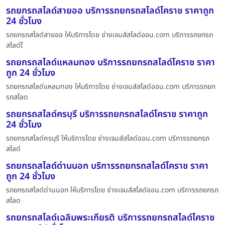
รถยกรถสไลด์สายออ บริการรถยกรถสไลด์โคราช ราคาถูก
24 ชั่วโมง
รถยกรถสไลด์สายออ ให้บริการโดย ช่างเจมส์สไลด์ออน.com บริการรถยกรถ
สไลด์โ
รถยกรถสไลด์แหลมทอง บริการรถยกรถสไลด์โคราช ราคา
ถูก 24 ชั่วโมง
รถยกรถสไลด์แหลมทอง ให้บริการโดย ช่างเจมส์สไลด์ออน.com บริการรถยก
รถสไลด
รถยกรถสไลด์ครบุรี บริการรถยกรถสไลด์โคราช ราคาถูก
24 ชั่วโมง
รถยกรถสไลด์ครบุรี ให้บริการโดย ช่างเจมส์สไลด์ออน.com บริการรถยกรถ
สไลด์
รถยกรถสไลด์ด่านนอก บริการรถยกรถสไลด์โคราช ราคา
ถูก 24 ชั่วโมง
รถยกรถสไลด์ด่านนอก ให้บริการโดย ช่างเจมส์สไลด์ออน.com บริการรถยกรถ
สไลด
รถยกรถสไลด์เฉลิมพระเกียรติ บริการรถยกรถสไลด์โคราช