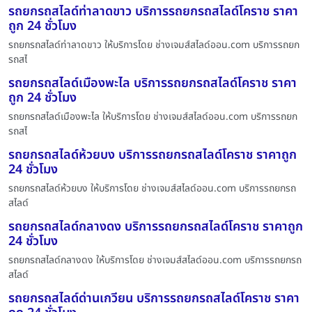
รถยกรถสไลด์ท่าลาดขาว บริการรถยกรถสไลด์โคราช ราคา
ถูก 24 ชั่วโมง
รถยกรถสไลด์ท่าลาดขาว ให้บริการโดย ช่างเจมส์สไลด์ออน.com บริการรถยก
รถสไ
รถยกรถสไลด์เมืองพะไล บริการรถยกรถสไลด์โคราช ราคา
ถูก 24 ชั่วโมง
รถยกรถสไลด์เมืองพะไล ให้บริการโดย ช่างเจมส์สไลด์ออน.com บริการรถยก
รถสไ
รถยกรถสไลด์ห้วยบง บริการรถยกรถสไลด์โคราช ราคาถูก
24 ชั่วโมง
รถยกรถสไลด์ห้วยบง ให้บริการโดย ช่างเจมส์สไลด์ออน.com บริการรถยกรถ
สไลด์
รถยกรถสไลด์กลางดง บริการรถยกรถสไลด์โคราช ราคาถูก
24 ชั่วโมง
รถยกรถสไลด์กลางดง ให้บริการโดย ช่างเจมส์สไลด์ออน.com บริการรถยกรถ
สไลด์
รถยกรถสไลด์ด่านเกวียน บริการรถยกรถสไลด์โคราช ราคา