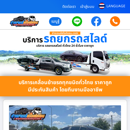
LANGUAGE
ติดต่อเรา
เข้าสู่ระบบ
เมนู
บริการ​เคลื่อน​ย้าย​รถ​ทุกชนิด​ทั่วไทย ราคา​ถูก​
มีประกันสินค้า โดยทีมงาน​มืออาชีพ​