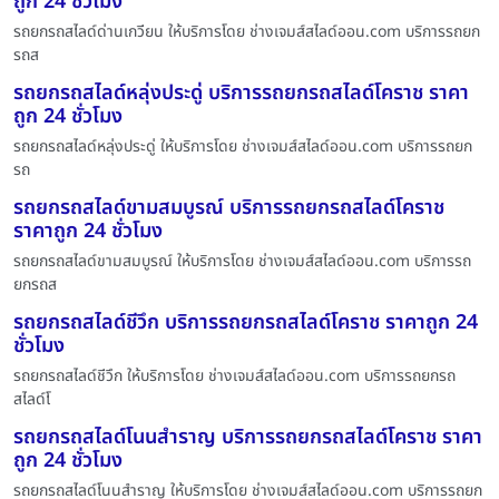
ถูก 24 ชั่วโมง
รถยกรถสไลด์ด่านเกวียน ให้บริการโดย ช่างเจมส์สไลด์ออน.com บริการรถยก
รถส
รถยกรถสไลด์หลุ่งประดู่ บริการรถยกรถสไลด์โคราช ราคา
ถูก 24 ชั่วโมง
รถยกรถสไลด์หลุ่งประดู่ ให้บริการโดย ช่างเจมส์สไลด์ออน.com บริการรถยก
รถ
รถยกรถสไลด์ขามสมบูรณ์ บริการรถยกรถสไลด์โคราช
ราคาถูก 24 ชั่วโมง
รถยกรถสไลด์ขามสมบูรณ์ ให้บริการโดย ช่างเจมส์สไลด์ออน.com บริการรถ
ยกรถส
รถยกรถสไลด์ชีวึก บริการรถยกรถสไลด์โคราช ราคาถูก 24
ชั่วโมง
รถยกรถสไลด์ชีวึก ให้บริการโดย ช่างเจมส์สไลด์ออน.com บริการรถยกรถ
สไลด์โ
รถยกรถสไลด์โนนสำราญ บริการรถยกรถสไลด์โคราช ราคา
ถูก 24 ชั่วโมง
รถยกรถสไลด์โนนสำราญ ให้บริการโดย ช่างเจมส์สไลด์ออน.com บริการรถยก