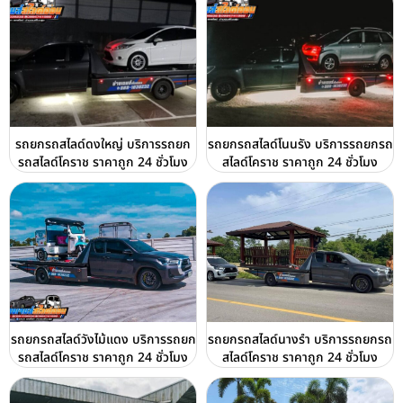
รถยกรถสไลด์ดงใหญ่ บริการรถยก
รถยกรถสไลด์โนนรัง บริการรถยกรถ
รถสไลด์โคราช ราคาถูก 24 ชั่วโมง
สไลด์โคราช ราคาถูก 24 ชั่วโมง
รถยกรถสไลด์วังไม้แดง บริการรถยก
รถยกรถสไลด์นางรำ บริการรถยกรถ
รถสไลด์โคราช ราคาถูก 24 ชั่วโมง
สไลด์โคราช ราคาถูก 24 ชั่วโมง