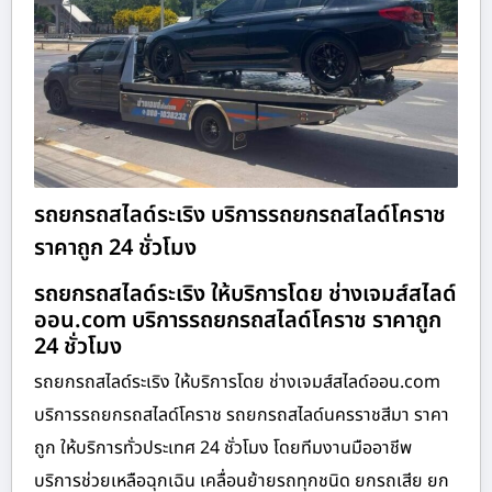
รถยกรถสไลด์ระเริง บริการรถยกรถสไลด์โคราช
ราคาถูก 24 ชั่วโมง
รถยกรถสไลด์ระเริง ให้บริการโดย ช่างเจมส์สไลด์
ออน.com บริการรถยกรถสไลด์โคราช ราคาถูก
24 ชั่วโมง
รถยกรถสไลด์ระเริง ให้บริการโดย ช่างเจมส์สไลด์ออน.com
บริการรถยกรถสไลด์โคราช รถยกรถสไลด์นครราชสีมา ราคา
ถูก ให้บริการทั่วประเทศ 24 ชั่วโมง โดยทีมงาน​มืออาชีพ​
บริการช่วยเหลือฉุกเฉิน ​เคลื่อนย้ายรถทุกชนิด​ ยกรถเสีย ยก