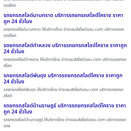
รถสไลด
รถยกรถสไลด์มาบกราด บริการรถยกรถสไลด์โคราช ราคา
ถูก 24 ชั่วโมง
รถยกรถสไลด์มาบกราด ให้บริการโดย ช่างเจมส์สไลด์ออน.com บริการรถยก
รถสไลด
รถยกรถสไลด์ท่าหลวง บริการรถยกรถสไลด์โคราช ราคาถูก
24 ชั่วโมง
รถยกรถสไลด์ท่าหลวง ให้บริการโดย ช่างเจมส์สไลด์ออน.com บริการรถยกรถ
สไลด
รถยกรถสไลด์พันดุง บริการรถยกรถสไลด์โคราช ราคาถูก
24 ชั่วโมง
รถยกรถสไลด์พันดุง ให้บริการโดย ช่างเจมส์สไลด์ออน.com บริการรถยกรถ
สไลด์
รถยกรถสไลด์บ้านราษฎร์ บริการรถยกรถสไลด์โคราช ราคา
ถูก 24 ชั่วโมง
รถยกรถสไลด์บ้านราษฎร์ ให้บริการโดย ช่างเจมส์สไลด์ออน.com บริการรถยก
รถส