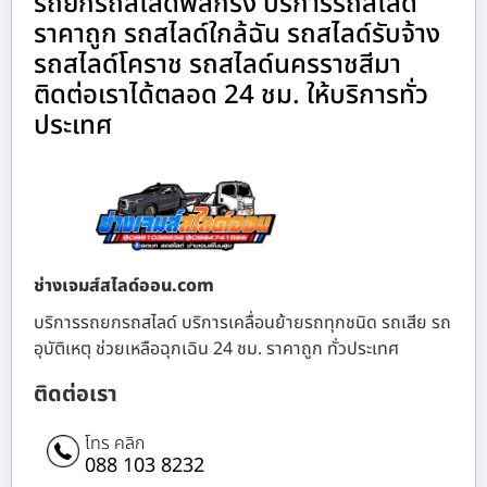
รถยกรถสไลด์พลกรัง บริการรถสไลด์
ราคาถูก รถสไลด์ใกล้ฉัน รถสไลด์รับจ้าง
รถสไลด์โคราช รถสไลด์นครราชสีมา
ติดต่อเราได้ตลอด 24 ชม. ให้บริการทั่ว
ประเทศ
ช่างเจมส์สไลด์ออน.com
บริการรถยกรถสไลด์ บริการ​เคลื่อนย้ายรถทุกชนิด​ รถเสีย รถ
อุบัติเหตุ ช่วยเหลือฉุกเฉิน 24 ชม. ราคาถูก ทั่วประเทศ
ติดต่อเรา
โทร คลิก
088 103 8232