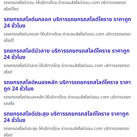
รถยกรถสไลด์ดอน ให้บริการโดย ช่างเจมส์สไลด์ออน.com บริการรถยกรถ
สไลด์โคร
รถยกรถสไลด์นกออก บริการรถยกรถสไลด์โคราช ราคาถูก
24 ชั่วโมง
รถยกรถสไลด์นกออก ให้บริการโดย ช่างเจมส์สไลด์ออน.com บริการรถยกรถ
สไลด์โ
รถยกรถสไลด์บัวลาย บริการรถยกรถสไลด์โคราช ราคาถูก
24 ชั่วโมง
รถยกรถสไลด์บัวลาย ให้บริการโดย ช่างเจมส์สไลด์ออน.com บริการรถยกรถ
สไลด์
รถยกรถสไลด์หนองหลัก บริการรถยกรถสไลด์โคราช ราคา
ถูก 24 ชั่วโมง
รถยกรถสไลด์หนองหลัก ให้บริการโดย ช่างเจมส์สไลด์ออน.com บริการรถยก
รถสไล
รถยกรถสไลด์ประสุข บริการรถยกรถสไลด์โคราช ราคาถูก
24 ชั่วโมง
รถยกรถสไลด์ประสุข ให้บริการโดย ช่างเจมส์สไลด์ออน.com บริการรถยกรถ
สไลด์