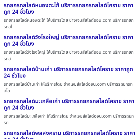
รถยกรถสไลด์หนองตะไก้ บริการรถยกรถสไลด์โคราช ราคา
ถูก 24 ชั่วโมง
รถยกรถสไลด์หนองตะไก้ ให้บริการโดย ช่างเจมส์สไลด์ออน.com บริการรถยก
รถสไ
รถยกรถสไลด์วังโรงใหญ่ บริการรถยกรถสไลด์โคราช ราคา
ถูก 24 ชั่วโมง
รถยกรถสไลด์วังโรงใหญ่ ให้บริการโดย ช่างเจมส์สไลด์ออน.com บริการรถยก
รถส
รถยกรถสไลด์บ้านเก่า บริการรถยกรถสไลด์โคราช ราคาถูก
24 ชั่วโมง
รถยกรถสไลด์บ้านเก่า ให้บริการโดย ช่างเจมส์สไลด์ออน.com บริการรถยกรถ
สไล
รถยกรถสไลด์มะเกลือเก่า บริการรถยกรถสไลด์โคราช ราคา
ถูก 24 ชั่วโมง
รถยกรถสไลด์มะเกลือเก่า ให้บริการโดย ช่างเจมส์สไลด์ออน.com บริการรถยก
รถ
รถยกรถสไลด์พลสงคราม บริการรถยกรถสไลด์โคราช ราคา