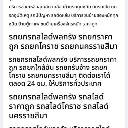
บริการช่วยเหลือฉุกเฉิน ​เคลื่อนย้ายรถทุกชนิด​ ยกรถเสีย ยก
รถอุบัติเหตุ​ รถมีปัญหา​ รถติดหล่ม บริการขนย้ายของหนักทุก
ชนิด ย้ายตู้กาแฟ ขนย้ายเครื่องจักรหนัก ราคาถูก
รถยกรถสไลด์พลกรัง รถยกราคา
ถูก รถยกโคราช รถยกนครราชสีมา
รถยกรถสไลด์พลกรัง บริการรถยกราคา
ถูก รถยกใกล้ฉัน รถยกรับจ้าง รถยก
โคราช รถยกนครราชสีมา ติดต่อเราได้
ตลอด 24 ชม. ให้บริการทั่วประเทศ
รถยกรถสไลด์พลกรัง รถสไลด์
ราคาถูก รถสไลด์โคราช รถสไลด์
นครราชสีมา