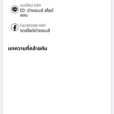
แอดไลน์ คลิก
ID: ช่างเจมส์ สไลด์
ออน
Facebook คลิก
รถสไลด์ช่างเจมส์
บทความที่คล้ายกัน