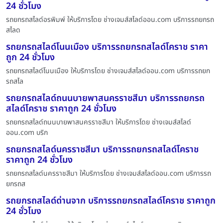
24 ชั่วโมง
รถยกรถสไลด์อรพิมพ์ ให้บริการโดย ช่างเจมส์สไลด์ออน.com บริการรถยกรถ
สไลด
รถยกรถสไลด์โนนเมือง บริการรถยกรถสไลด์โคราช ราคา
ถูก 24 ชั่วโมง
รถยกรถสไลด์โนนเมือง ให้บริการโดย ช่างเจมส์สไลด์ออน.com บริการรถยก
รถสไล
รถยกรถสไลด์ถนนบายพาสนครราชสีมา บริการรถยกรถ
สไลด์โคราช ราคาถูก 24 ชั่วโมง
รถยกรถสไลด์ถนนบายพาสนครราชสีมา ให้บริการโดย ช่างเจมส์สไลด์
ออน.com บริก
รถยกรถสไลด์นครราชสีมา บริการรถยกรถสไลด์โคราช
ราคาถูก 24 ชั่วโมง
รถยกรถสไลด์นครราชสีมา ให้บริการโดย ช่างเจมส์สไลด์ออน.com บริการรถ
ยกรถส
รถยกรถสไลด์ด่านจาก บริการรถยกรถสไลด์โคราช ราคาถูก
24 ชั่วโมง