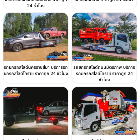
24 ชั่วโมง
รถยกรถสไลด์นครราชสีมา บริการรถ
รถยกรถสไลด์ถนนมิตรภาพ บริการ
ยกรถสไลด์โคราช ราคาถูก 24 ชั่วโมง
รถยกรถสไลด์โคราช ราคาถูก 24
ชั่วโมง