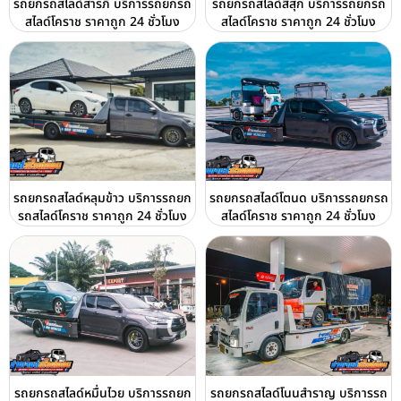
รถยกรถสไลด์สารภี บริการรถยกรถ
รถยกรถสไลด์สีสุก บริการรถยกรถ
สไลด์โคราช ราคาถูก 24 ชั่วโมง
สไลด์โคราช ราคาถูก 24 ชั่วโมง
รถยกรถสไลด์หลุมข้าว บริการรถยก
รถยกรถสไลด์โตนด บริการรถยกรถ
รถสไลด์โคราช ราคาถูก 24 ชั่วโมง
สไลด์โคราช ราคาถูก 24 ชั่วโมง
รถยกรถสไลด์หมื่นไวย บริการรถยก
รถยกรถสไลด์โนนสำราญ บริการรถ