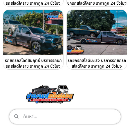
รถสไลด์โคราช ราคาถูก 24 ชั่วโมง
ยกรถสไลด์โคราช ราคาถูก 24 ชั่วโมง
รถยกรถสไลด์สัมฤทธิ์ บริการรถยก
รถยกรถสไลด์มะเริง บริการรถยกรถ
รถสไลด์โคราช ราคาถูก 24 ชั่วโมง
สไลด์โคราช ราคาถูก 24 ชั่วโมง