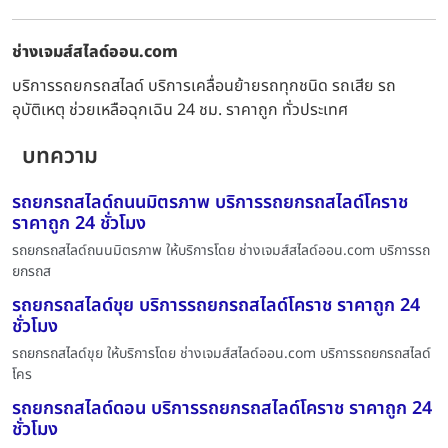
ช่างเจมส์สไลด์ออน.com
บริการรถยกรถสไลด์ บริการ​เคลื่อนย้ายรถทุกชนิด​ รถเสีย รถ
อุบัติเหตุ ช่วยเหลือฉุกเฉิน 24 ชม. ราคาถูก ทั่วประเทศ
บทความ
รถยกรถสไลด์ถนนมิตรภาพ บริการรถยกรถสไลด์โคราช
ราคาถูก 24 ชั่วโมง
รถยกรถสไลด์ถนนมิตรภาพ ให้บริการโดย ช่างเจมส์สไลด์ออน.com บริการรถ
ยกรถส
รถยกรถสไลด์ขุย บริการรถยกรถสไลด์โคราช ราคาถูก 24
ชั่วโมง
รถยกรถสไลด์ขุย ให้บริการโดย ช่างเจมส์สไลด์ออน.com บริการรถยกรถสไลด์
โคร
รถยกรถสไลด์ดอน บริการรถยกรถสไลด์โคราช ราคาถูก 24
ชั่วโมง