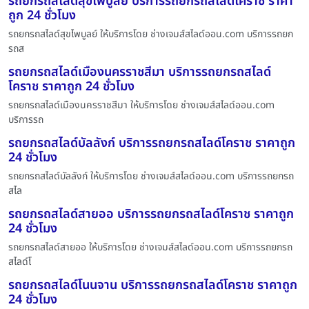
รถยกรถสไลด์สุขไพบูลย์ บริการรถยกรถสไลด์โคราช ราคา
ถูก 24 ชั่วโมง
รถยกรถสไลด์สุขไพบูลย์ ให้บริการโดย ช่างเจมส์สไลด์ออน.com บริการรถยก
รถส
รถยกรถสไลด์เมืองนครราชสีมา บริการรถยกรถสไลด์
โคราช ราคาถูก 24 ชั่วโมง
รถยกรถสไลด์เมืองนครราชสีมา ให้บริการโดย ช่างเจมส์สไลด์ออน.com
บริการรถ
รถยกรถสไลด์บัลลังก์ บริการรถยกรถสไลด์โคราช ราคาถูก
24 ชั่วโมง
รถยกรถสไลด์บัลลังก์ ให้บริการโดย ช่างเจมส์สไลด์ออน.com บริการรถยกรถ
สไล
รถยกรถสไลด์สายออ บริการรถยกรถสไลด์โคราช ราคาถูก
24 ชั่วโมง
รถยกรถสไลด์สายออ ให้บริการโดย ช่างเจมส์สไลด์ออน.com บริการรถยกรถ
สไลด์โ
รถยกรถสไลด์โนนจาน บริการรถยกรถสไลด์โคราช ราคาถูก
24 ชั่วโมง