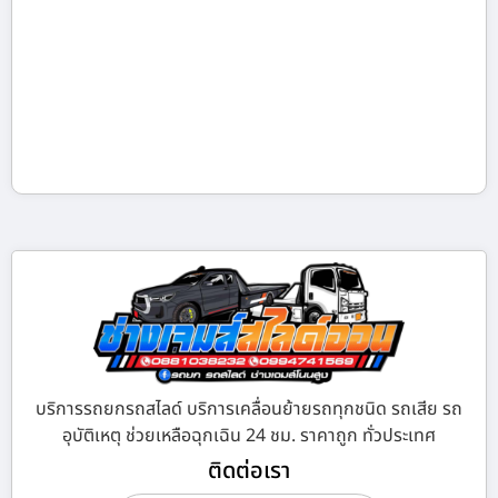
บริการรถยกรถสไลด์ บริการ​เคลื่อนย้ายรถทุกชนิด​ รถเสีย รถ
อุบัติเหตุ ช่วยเหลือฉุกเฉิน 24 ชม. ราคาถูก ทั่วประเทศ
ติดต่อเรา