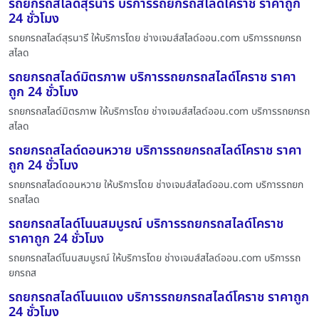
รถยกรถสไลด์สุรนารี บริการรถยกรถสไลด์โคราช ราคาถูก
24 ชั่วโมง
รถยกรถสไลด์สุรนารี ให้บริการโดย ช่างเจมส์สไลด์ออน.com บริการรถยกรถ
สไลด
รถยกรถสไลด์มิตรภาพ บริการรถยกรถสไลด์โคราช ราคา
ถูก 24 ชั่วโมง
รถยกรถสไลด์มิตรภาพ ให้บริการโดย ช่างเจมส์สไลด์ออน.com บริการรถยกรถ
สไลด
รถยกรถสไลด์ดอนหวาย บริการรถยกรถสไลด์โคราช ราคา
ถูก 24 ชั่วโมง
รถยกรถสไลด์ดอนหวาย ให้บริการโดย ช่างเจมส์สไลด์ออน.com บริการรถยก
รถสไลด
รถยกรถสไลด์โนนสมบูรณ์ บริการรถยกรถสไลด์โคราช
ราคาถูก 24 ชั่วโมง
รถยกรถสไลด์โนนสมบูรณ์ ให้บริการโดย ช่างเจมส์สไลด์ออน.com บริการรถ
ยกรถส
รถยกรถสไลด์โนนแดง บริการรถยกรถสไลด์โคราช ราคาถูก
24 ชั่วโมง