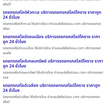
สไลด์โ
รถยกรถสไลด์หัวทะเล บริการรถยกรถสไลด์โคราช ราคาถูก
24 ชั่วโมง
รถยกรถสไลด์หัวทะเล ให้บริการโดย ช่างเจมส์สไลด์ออน.com บริการรถยกรถ
สไลด
รถยกรถสไลด์ดอนเมือง บริการรถยกรถสไลด์โคราช ราคา
ถูก 24 ชั่วโมง
รถยกรถสไลด์ดอนเมือง ให้บริการโดย ช่างเจมส์สไลด์ออน.com บริการรถยก
รถสไล
รถยกรถสไลด์เกษมทรัพย์ บริการรถยกรถสไลด์โคราช ราคา
ถูก 24 ชั่วโมง
รถยกรถสไลด์เกษมทรัพย์ ให้บริการโดย ช่างเจมส์สไลด์ออน.com บริการรถยก
รถส
รถยกรถสไลด์เฉลียง บริการรถยกรถสไลด์โคราช ราคาถูก
24 ชั่วโมง
รถยกรถสไลด์เฉลียง ให้บริการโดย ช่างเจมส์สไลด์ออน.com บริการรถยกรถ
สไลด์