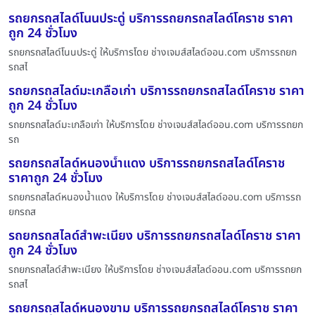
รถยกรถสไลด์โนนประดู่ บริการรถยกรถสไลด์โคราช ราคา
ถูก 24 ชั่วโมง
รถยกรถสไลด์โนนประดู่ ให้บริการโดย ช่างเจมส์สไลด์ออน.com บริการรถยก
รถสไ
รถยกรถสไลด์มะเกลือเก่า บริการรถยกรถสไลด์โคราช ราคา
ถูก 24 ชั่วโมง
รถยกรถสไลด์มะเกลือเก่า ให้บริการโดย ช่างเจมส์สไลด์ออน.com บริการรถยก
รถ
รถยกรถสไลด์หนองน้ำแดง บริการรถยกรถสไลด์โคราช
ราคาถูก 24 ชั่วโมง
รถยกรถสไลด์หนองน้ำแดง ให้บริการโดย ช่างเจมส์สไลด์ออน.com บริการรถ
ยกรถส
รถยกรถสไลด์สำพะเนียง บริการรถยกรถสไลด์โคราช ราคา
ถูก 24 ชั่วโมง
รถยกรถสไลด์สำพะเนียง ให้บริการโดย ช่างเจมส์สไลด์ออน.com บริการรถยก
รถสไ
รถยกรถสไลด์หนองขาม บริการรถยกรถสไลด์โคราช ราคา