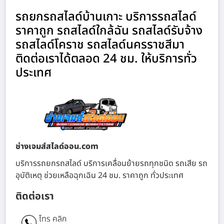
รถยกรถสไลด์บ้านเกาะ บริการรถสไลด์
ราคาถูก รถสไลด์ใกล้ฉัน รถสไลด์รับจ้าง
รถสไลด์โคราช รถสไลด์นครราชสีมา
ติดต่อเราได้ตลอด 24 ชม. ให้บริการทั่ว
ประเทศ
ช่างเจมส์สไลด์ออน.com
บริการรถยกรถสไลด์ บริการ​เคลื่อนย้ายรถทุกชนิด​ รถเสีย รถ
อุบัติเหตุ ช่วยเหลือฉุกเฉิน 24 ชม. ราคาถูก ทั่วประเทศ
ติดต่อเรา
โทร คลิก