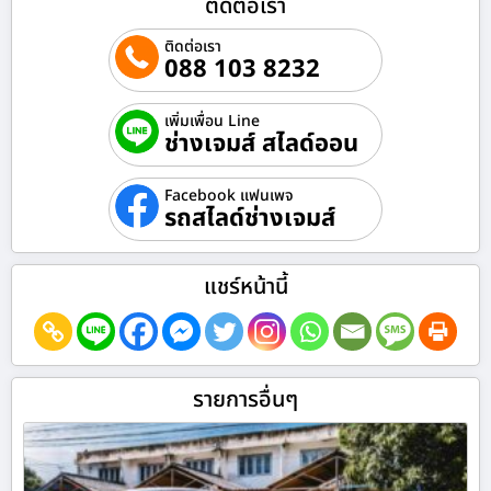
ติดต่อเรา
ติดต่อเรา
088 103 8232
เพิ่มเพื่อน Line
ช่างเจมส์ สไลด์ออน
Facebook แฟนเพจ
รถสไลด์ช่างเจมส์
แชร์หน้านี้
รายการอื่นๆ