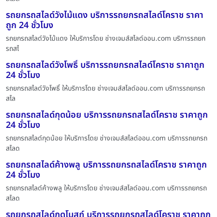
รถยกรถสไลด์วังไม้แดง บริการรถยกรถสไลด์โคราช ราคา
ถูก 24 ชั่วโมง
รถยกรถสไลด์วังไม้แดง ให้บริการโดย ช่างเจมส์สไลด์ออน.com บริการรถยก
รถสไ
รถยกรถสไลด์วังโพธิ์ บริการรถยกรถสไลด์โคราช ราคาถูก
24 ชั่วโมง
รถยกรถสไลด์วังโพธิ์ ให้บริการโดย ช่างเจมส์สไลด์ออน.com บริการรถยกรถ
สไล
รถยกรถสไลด์กุดน้อย บริการรถยกรถสไลด์โคราช ราคาถูก
24 ชั่วโมง
รถยกรถสไลด์กุดน้อย ให้บริการโดย ช่างเจมส์สไลด์ออน.com บริการรถยกรถ
สไลด
รถยกรถสไลด์ค้างพลู บริการรถยกรถสไลด์โคราช ราคาถูก
24 ชั่วโมง
รถยกรถสไลด์ค้างพลู ให้บริการโดย ช่างเจมส์สไลด์ออน.com บริการรถยกรถ
สไลด
รถยกรถสไลด์กุดโบสถ์ บริการรถยกรถสไลด์โคราช ราคาถูก