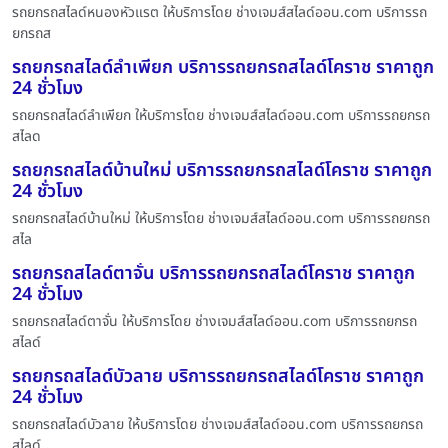
รถยกรถสไลด์หนองหัวแรต ให้บริการโดย ช่างเจมส์สไลด์ออน.com บริการรถ
ยกรถส
รถยกรถสไลด์ลำเพียก บริการรถยกรถสไลด์โคราช ราคาถูก
24 ชั่วโมง
รถยกรถสไลด์ลำเพียก ให้บริการโดย ช่างเจมส์สไลด์ออน.com บริการรถยกรถ
สไลด
รถยกรถสไลด์บ้านใหม่ บริการรถยกรถสไลด์โคราช ราคาถูก
24 ชั่วโมง
รถยกรถสไลด์บ้านใหม่ ให้บริการโดย ช่างเจมส์สไลด์ออน.com บริการรถยกรถ
สไล
รถยกรถสไลด์ตาจั่น บริการรถยกรถสไลด์โคราช ราคาถูก
24 ชั่วโมง
รถยกรถสไลด์ตาจั่น ให้บริการโดย ช่างเจมส์สไลด์ออน.com บริการรถยกรถ
สไลด์
รถยกรถสไลด์บัวลาย บริการรถยกรถสไลด์โคราช ราคาถูก
24 ชั่วโมง
รถยกรถสไลด์บัวลาย ให้บริการโดย ช่างเจมส์สไลด์ออน.com บริการรถยกรถ
สไลด์