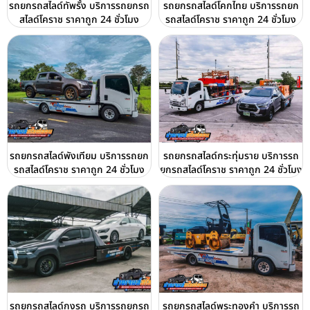
รถยกรถสไลด์ทัพรั้ง บริการรถยกรถ
รถยกรถสไลด์โคกไทย บริการรถยก
สไลด์โคราช ราคาถูก 24 ชั่วโมง
รถสไลด์โคราช ราคาถูก 24 ชั่วโมง
รถยกรถสไลด์พังเทียม บริการรถยก
รถยกรถสไลด์กระทุ่มราย บริการรถ
รถสไลด์โคราช ราคาถูก 24 ชั่วโมง
ยกรถสไลด์โคราช ราคาถูก 24 ชั่วโมง
รถยกรถสไลด์กงรถ บริการรถยกรถ
รถยกรถสไลด์พระทองคำ บริการรถ