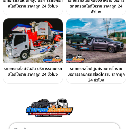
รถยกรถสไลด์โคกสูง บริการรถยกรถ
รถยกรถสไลด์หนองสาหร่าย บริการ
สไลด์โคราช ราคาถูก 24 ชั่วโมง
รถยกรถสไลด์โคราช ราคาถูก 24
ชั่วโมง
รถยกรถสไลด์จันอัด บริการรถยกรถ
รถยกรถสไลด์ศูนย์ราชการโคราช
สไลด์โคราช ราคาถูก 24 ชั่วโมง
บริการรถยกรถสไลด์โคราช ราคาถูก
24 ชั่วโมง