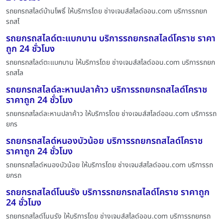
รถยกรถสไลด์บ้านโพธิ์ ให้บริการโดย ช่างเจมส์สไลด์ออน.com บริการรถยก
รถสไ
รถยกรถสไลด์ตะแบกบาน บริการรถยกรถสไลด์โคราช ราคา
ถูก 24 ชั่วโมง
รถยกรถสไลด์ตะแบกบาน ให้บริการโดย ช่างเจมส์สไลด์ออน.com บริการรถยก
รถสไล
รถยกรถสไลด์ละหานปลาค้าว บริการรถยกรถสไลด์โคราช
ราคาถูก 24 ชั่วโมง
รถยกรถสไลด์ละหานปลาค้าว ให้บริการโดย ช่างเจมส์สไลด์ออน.com บริการรถ
ยกร
รถยกรถสไลด์หนองบัวน้อย บริการรถยกรถสไลด์โคราช
ราคาถูก 24 ชั่วโมง
รถยกรถสไลด์หนองบัวน้อย ให้บริการโดย ช่างเจมส์สไลด์ออน.com บริการรถ
ยกรถ
รถยกรถสไลด์โนนรัง บริการรถยกรถสไลด์โคราช ราคาถูก
24 ชั่วโมง
รถยกรถสไลด์โนนรัง ให้บริการโดย ช่างเจมส์สไลด์ออน.com บริการรถยกรถ