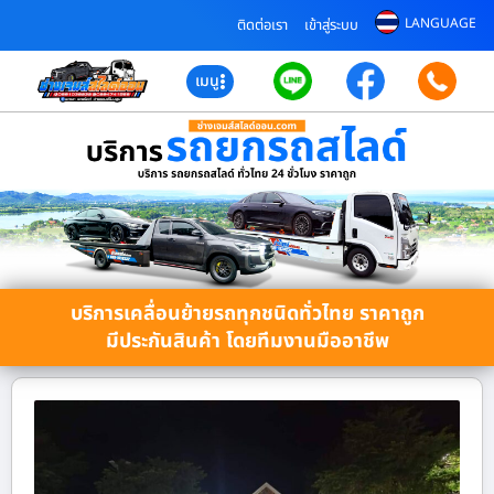
LANGUAGE
ติดต่อเรา
เข้าสู่ระบบ
เมนู
บริการ​เคลื่อน​ย้าย​รถ​ทุกชนิด​ทั่วไทย ราคา​ถูก​
มีประกันสินค้า โดยทีมงาน​มืออาชีพ​