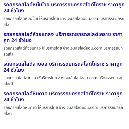
รถยกรถสไลด์หมื่นไวย บริการรถยกรถสไลด์โคราช ราคาถูก
24 ชั่วโมง
รถยกรถสไลด์หมื่นไวย ให้บริการโดย ช่างเจมส์สไลด์ออน.com บริการรถยกรถ
สไล
รถยกรถสไลด์ห้วยแถลง บริการรถยกรถสไลด์โคราช ราคา
ถูก 24 ชั่วโมง
รถยกรถสไลด์ห้วยแถลง ให้บริการโดย ช่างเจมส์สไลด์ออน.com บริการรถยก
รถสไล
รถยกรถสไลด์สายออ บริการรถยกรถสไลด์โคราช ราคาถูก
24 ชั่วโมง
รถยกรถสไลด์สายออ ให้บริการโดย ช่างเจมส์สไลด์ออน.com บริการรถยกรถ
สไลด์โ
รถยกรถสไลด์หินดาด บริการรถยกรถสไลด์โคราช ราคาถูก
24 ชั่วโมง
รถยกรถสไลด์หินดาด ให้บริการโดย ช่างเจมส์สไลด์ออน.com บริการรถยกรถ
สไลด์