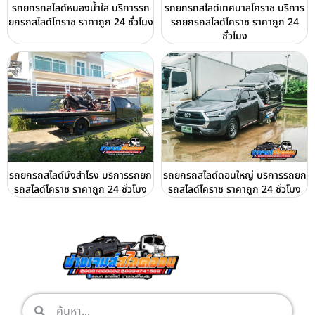
รถยกรถสไลด์หนองน้ำใส บริการรถ
รถยกรถสไลด์เทศบาลโคราช บริการ
ยกรถสไลด์โคราช ราคาถูก 24 ชั่วโมง
รถยกรถสไลด์โคราช ราคาถูก 24
ชั่วโมง
รถยกรถสไลด์บึงสำโรง บริการรถยก
รถยกรถสไลด์ดอนใหญ่ บริการรถยก
รถสไลด์โคราช ราคาถูก 24 ชั่วโมง
รถสไลด์โคราช ราคาถูก 24 ชั่วโมง