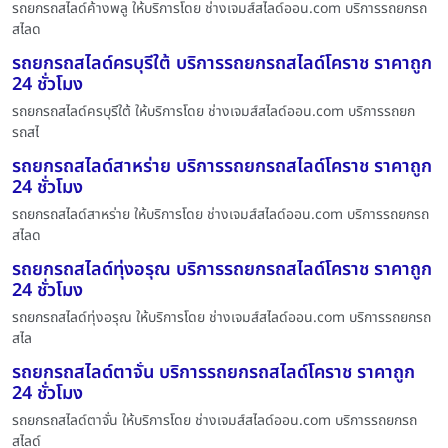
รถยกรถสไลด์ค้างพลู ให้บริการโดย ช่างเจมส์สไลด์ออน.com บริการรถยกรถ
สไลด
รถยกรถสไลด์ครบุรีใต้ บริการรถยกรถสไลด์โคราช ราคาถูก
24 ชั่วโมง
รถยกรถสไลด์ครบุรีใต้ ให้บริการโดย ช่างเจมส์สไลด์ออน.com บริการรถยก
รถสไ
รถยกรถสไลด์สาหร่าย บริการรถยกรถสไลด์โคราช ราคาถูก
24 ชั่วโมง
รถยกรถสไลด์สาหร่าย ให้บริการโดย ช่างเจมส์สไลด์ออน.com บริการรถยกรถ
สไลด
รถยกรถสไลด์ทุ่งอรุณ บริการรถยกรถสไลด์โคราช ราคาถูก
24 ชั่วโมง
รถยกรถสไลด์ทุ่งอรุณ ให้บริการโดย ช่างเจมส์สไลด์ออน.com บริการรถยกรถ
สไล
รถยกรถสไลด์ตาจั่น บริการรถยกรถสไลด์โคราช ราคาถูก
24 ชั่วโมง
รถยกรถสไลด์ตาจั่น ให้บริการโดย ช่างเจมส์สไลด์ออน.com บริการรถยกรถ
สไลด์