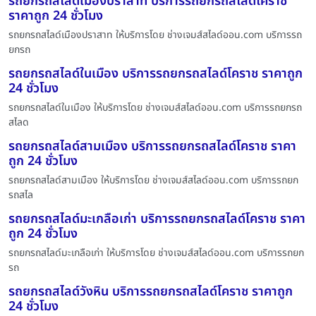
รถยกรถสไลด์เมืองปราสาท บริการรถยกรถสไลด์โคราช
ราคาถูก 24 ชั่วโมง
รถยกรถสไลด์เมืองปราสาท ให้บริการโดย ช่างเจมส์สไลด์ออน.com บริการรถ
ยกรถ
รถยกรถสไลด์ในเมือง บริการรถยกรถสไลด์โคราช ราคาถูก
24 ชั่วโมง
รถยกรถสไลด์ในเมือง ให้บริการโดย ช่างเจมส์สไลด์ออน.com บริการรถยกรถ
สไลด
รถยกรถสไลด์สามเมือง บริการรถยกรถสไลด์โคราช ราคา
ถูก 24 ชั่วโมง
รถยกรถสไลด์สามเมือง ให้บริการโดย ช่างเจมส์สไลด์ออน.com บริการรถยก
รถสไล
รถยกรถสไลด์มะเกลือเก่า บริการรถยกรถสไลด์โคราช ราคา
ถูก 24 ชั่วโมง
รถยกรถสไลด์มะเกลือเก่า ให้บริการโดย ช่างเจมส์สไลด์ออน.com บริการรถยก
รถ
รถยกรถสไลด์วังหิน บริการรถยกรถสไลด์โคราช ราคาถูก
24 ชั่วโมง