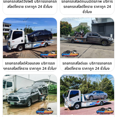
รถยกรถสไลด์วังโพธิ์ บริการรถยกรถ
รถยกรถสไลด์ถนนมิตรภาพ บริการ
สไลด์โคราช ราคาถูก 24 ชั่วโมง
รถยกรถสไลด์โคราช ราคาถูก 24
ชั่วโมง
รถยกรถสไลด์ห้วยแถลง บริการรถ
รถยกรถสไลด์แชะ บริการรถยกรถ
ยกรถสไลด์โคราช ราคาถูก 24 ชั่วโมง
สไลด์โคราช ราคาถูก 24 ชั่วโมง