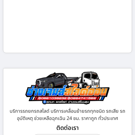
บริการรถยกรถสไลด์ บริการ​เคลื่อนย้ายรถทุกชนิด​ รถเสีย รถ
อุบัติเหตุ ช่วยเหลือฉุกเฉิน 24 ชม. ราคาถูก ทั่วประเทศ
ติดต่อเรา