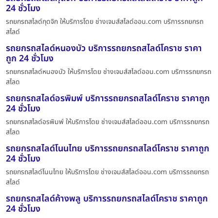
24 ชั่วโมง
รถยกรถสไลด์กุดจิก ให้บริการโดย ช่างเจมส์สไลด์ออน.com บริการรถยกรถ
สไลด์
รถยกรถสไลด์หนองบัว บริการรถยกรถสไลด์โคราช ราคา
ถูก 24 ชั่วโมง
รถยกรถสไลด์หนองบัว ให้บริการโดย ช่างเจมส์สไลด์ออน.com บริการรถยกรถ
สไลด
รถยกรถสไลด์อรพิมพ์ บริการรถยกรถสไลด์โคราช ราคาถูก
24 ชั่วโมง
รถยกรถสไลด์อรพิมพ์ ให้บริการโดย ช่างเจมส์สไลด์ออน.com บริการรถยกรถ
สไลด
รถยกรถสไลด์โนนไทย บริการรถยกรถสไลด์โคราช ราคาถูก
24 ชั่วโมง
รถยกรถสไลด์โนนไทย ให้บริการโดย ช่างเจมส์สไลด์ออน.com บริการรถยกรถ
สไลด์
รถยกรถสไลด์ค้างพลู บริการรถยกรถสไลด์โคราช ราคาถูก
24 ชั่วโมง