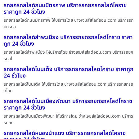
รถยกรถสไลด์ถนนมิตรภาพ บริการรถยกรถสไลด์โคราช
ราคาถูก 24 ชั่วโมง
รถยกรถสไลด์ถนนมิตรภาพ ให้บริการโดย ช่างเจมส์สไลด์ออน.com บริการรถ
ยกรถส
รถยกรถสไลด์สำพะเนียง บริการรถยกรถสไลด์โคราช ราคา
ถูก 24 ชั่วโมง
รถยกรถสไลด์สำพะเนียง ให้บริการโดย ช่างเจมส์สไลด์ออน.com บริการรถยก
รถสไ
รถยกรถสไลด์โนนเต็ง บริการรถยกรถสไลด์โคราช ราคาถูก
24 ชั่วโมง
รถยกรถสไลด์โนนเต็ง ให้บริการโดย ช่างเจมส์สไลด์ออน.com บริการรถยกรถ
สไลด
รถยกรถสไลด์โนนเมืองพัฒนา บริการรถยกรถสไลด์โคราช
ราคาถูก 24 ชั่วโมง
รถยกรถสไลด์โนนเมืองพัฒนา ให้บริการโดย ช่างเจมส์สไลด์ออน.com บริการ
รถยก
รถยกรถสไลด์หนองน้ำแดง บริการรถยกรถสไลด์โคราช