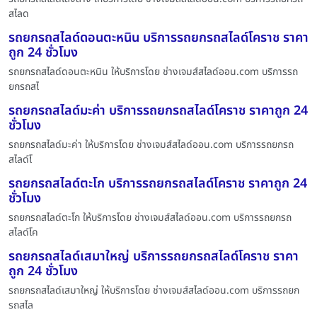
สไลด
รถยกรถสไลด์ดอนตะหนิน บริการรถยกรถสไลด์โคราช ราคา
ถูก 24 ชั่วโมง
รถยกรถสไลด์ดอนตะหนิน ให้บริการโดย ช่างเจมส์สไลด์ออน.com บริการรถ
ยกรถสไ
รถยกรถสไลด์มะค่า บริการรถยกรถสไลด์โคราช ราคาถูก 24
ชั่วโมง
รถยกรถสไลด์มะค่า ให้บริการโดย ช่างเจมส์สไลด์ออน.com บริการรถยกรถ
สไลด์โ
รถยกรถสไลด์ตะโก บริการรถยกรถสไลด์โคราช ราคาถูก 24
ชั่วโมง
รถยกรถสไลด์ตะโก ให้บริการโดย ช่างเจมส์สไลด์ออน.com บริการรถยกรถ
สไลด์โค
รถยกรถสไลด์เสมาใหญ่ บริการรถยกรถสไลด์โคราช ราคา
ถูก 24 ชั่วโมง
รถยกรถสไลด์เสมาใหญ่ ให้บริการโดย ช่างเจมส์สไลด์ออน.com บริการรถยก
รถสไล