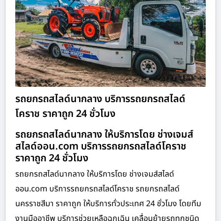
รถยกรถสไลด์นากลาง บริการรถยกรถสไลด์
โคราช ราคาถูก 24 ชั่วโมง
รถยกรถสไลด์นากลาง ให้บริการโดย ช่างเจมส์
สไลด์ออน.com บริการรถยกรถสไลด์โคราช
ราคาถูก 24 ชั่วโมง
รถยกรถสไลด์นากลาง ให้บริการโดย ช่างเจมส์สไลด์
ออน.com บริการรถยกรถสไลด์โคราช รถยกรถสไลด์
นครราชสีมา ราคาถูก ให้บริการทั่วประเทศ 24 ชั่วโมง โดยทีม
งาน​มืออาชีพ​ บริการช่วยเหลือฉุกเฉิน ​เคลื่อนย้ายรถทุกชนิด​