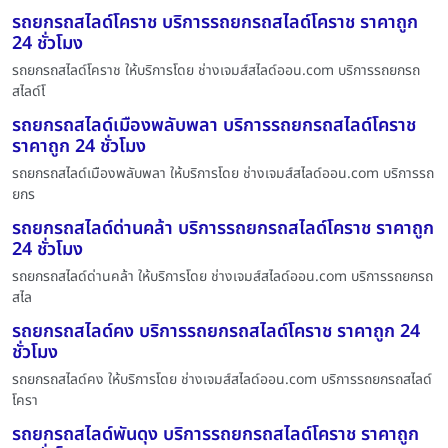
รถยกรถสไลด์โคราช บริการรถยกรถสไลด์โคราช ราคาถูก
24 ชั่วโมง
รถยกรถสไลด์โคราช ให้บริการโดย ช่างเจมส์สไลด์ออน.com บริการรถยกรถ
สไลด์โ
รถยกรถสไลด์เมืองพลับพลา บริการรถยกรถสไลด์โคราช
ราคาถูก 24 ชั่วโมง
รถยกรถสไลด์เมืองพลับพลา ให้บริการโดย ช่างเจมส์สไลด์ออน.com บริการรถ
ยกร
รถยกรถสไลด์ด่านคล้า บริการรถยกรถสไลด์โคราช ราคาถูก
24 ชั่วโมง
รถยกรถสไลด์ด่านคล้า ให้บริการโดย ช่างเจมส์สไลด์ออน.com บริการรถยกรถ
สไล
รถยกรถสไลด์คง บริการรถยกรถสไลด์โคราช ราคาถูก 24
ชั่วโมง
รถยกรถสไลด์คง ให้บริการโดย ช่างเจมส์สไลด์ออน.com บริการรถยกรถสไลด์
โครา
รถยกรถสไลด์พันดุง บริการรถยกรถสไลด์โคราช ราคาถูก