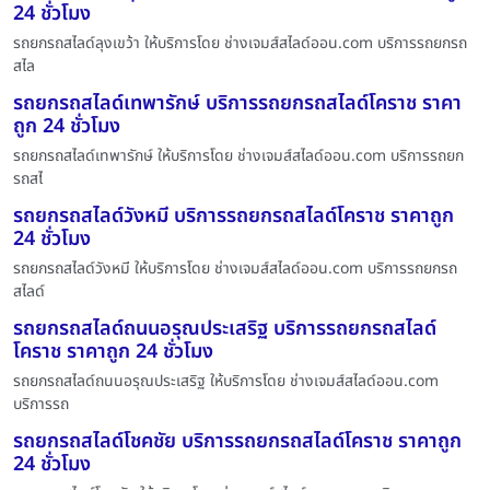
24 ชั่วโมง
รถยกรถสไลด์ลุงเขว้า ให้บริการโดย ช่างเจมส์สไลด์ออน.com บริการรถยกรถ
สไล
รถยกรถสไลด์เทพารักษ์ บริการรถยกรถสไลด์โคราช ราคา
ถูก 24 ชั่วโมง
รถยกรถสไลด์เทพารักษ์ ให้บริการโดย ช่างเจมส์สไลด์ออน.com บริการรถยก
รถสไ
รถยกรถสไลด์วังหมี บริการรถยกรถสไลด์โคราช ราคาถูก
24 ชั่วโมง
รถยกรถสไลด์วังหมี ให้บริการโดย ช่างเจมส์สไลด์ออน.com บริการรถยกรถ
สไลด์
รถยกรถสไลด์ถนนอรุณประเสริฐ บริการรถยกรถสไลด์
โคราช ราคาถูก 24 ชั่วโมง
รถยกรถสไลด์ถนนอรุณประเสริฐ ให้บริการโดย ช่างเจมส์สไลด์ออน.com
บริการรถ
รถยกรถสไลด์โชคชัย บริการรถยกรถสไลด์โคราช ราคาถูก
24 ชั่วโมง