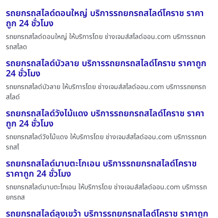
รถยกรถสไลด์ดอนใหญ่ บริการรถยกรถสไลด์โคราช ราคา
ถูก 24 ชั่วโมง
รถยกรถสไลด์ดอนใหญ่ ให้บริการโดย ช่างเจมส์สไลด์ออน.com บริการรถยก
รถสไลด
รถยกรถสไลด์บัวลาย บริการรถยกรถสไลด์โคราช ราคาถูก
24 ชั่วโมง
รถยกรถสไลด์บัวลาย ให้บริการโดย ช่างเจมส์สไลด์ออน.com บริการรถยกรถ
สไลด์
รถยกรถสไลด์วังไม้แดง บริการรถยกรถสไลด์โคราช ราคา
ถูก 24 ชั่วโมง
รถยกรถสไลด์วังไม้แดง ให้บริการโดย ช่างเจมส์สไลด์ออน.com บริการรถยก
รถสไ
รถยกรถสไลด์มาบตะโกเอน บริการรถยกรถสไลด์โคราช
ราคาถูก 24 ชั่วโมง
รถยกรถสไลด์มาบตะโกเอน ให้บริการโดย ช่างเจมส์สไลด์ออน.com บริการรถ
ยกรถส
รถยกรถสไลด์ลุงเขว้า บริการรถยกรถสไลด์โคราช ราคาถูก