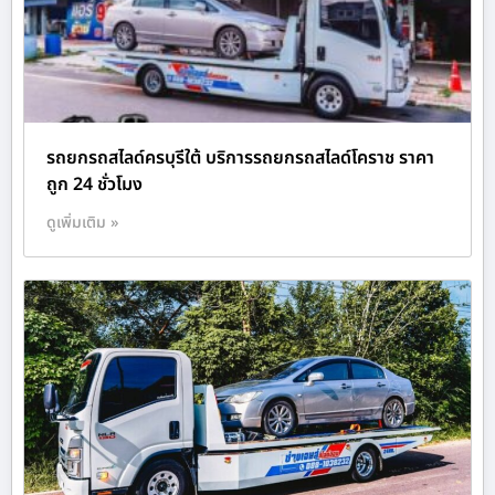
รถยกรถสไลด์ครบุรีใต้ บริการรถยกรถสไลด์โคราช ราคา
ถูก 24 ชั่วโมง
ดูเพิ่มเติม »