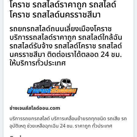
โคราช รถสไลด์ราคาถูก รถสไลด์
โคราช รถสไลด์นครราชสีมา
รถยกรถสไลด์ถนนเลี่ยงเมืองโคราช
บริการรถสไลด์ราคาถูก รถสไลด์ใกล้ฉัน
รถสไลด์รับจ้าง รถสไลด์โคราช รถสไลด์
นครราชสีมา ติดต่อเราได้ตลอด 24 ชม.
ให้บริการทั่วประเทศ
ช่างเจมส์สไลด์ออน.com
บริการรถยกรถสไลด์ บริการ​เคลื่อนย้ายรถทุกชนิด​ รถเสีย รถ
อุบัติเหตุ ช่วยเหลือฉุกเฉิน 24 ชม. ราคาถูก ทั่วประเทศ