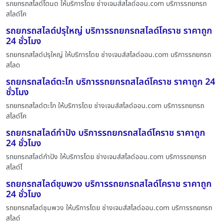
รถยกรถสไลด์โตนด ให้บริการโดย ช่างเจมส์สไลด์ออน.com บริการรถยกรถ
สไลด์โค
รถยกรถสไลด์ปรุใหญ่ บริการรถยกรถสไลด์โคราช ราคาถูก
24 ชั่วโมง
รถยกรถสไลด์ปรุใหญ่ ให้บริการโดย ช่างเจมส์สไลด์ออน.com บริการรถยกรถ
สไลด
รถยกรถสไลด์ตะโก บริการรถยกรถสไลด์โคราช ราคาถูก 24
ชั่วโมง
รถยกรถสไลด์ตะโก ให้บริการโดย ช่างเจมส์สไลด์ออน.com บริการรถยกรถ
สไลด์โค
รถยกรถสไลด์กำปัง บริการรถยกรถสไลด์โคราช ราคาถูก
24 ชั่วโมง
รถยกรถสไลด์กำปัง ให้บริการโดย ช่างเจมส์สไลด์ออน.com บริการรถยกรถ
สไลด์โ
รถยกรถสไลด์ชุมพวง บริการรถยกรถสไลด์โคราช ราคาถูก
24 ชั่วโมง
รถยกรถสไลด์ชุมพวง ให้บริการโดย ช่างเจมส์สไลด์ออน.com บริการรถยกรถ
สไลด์