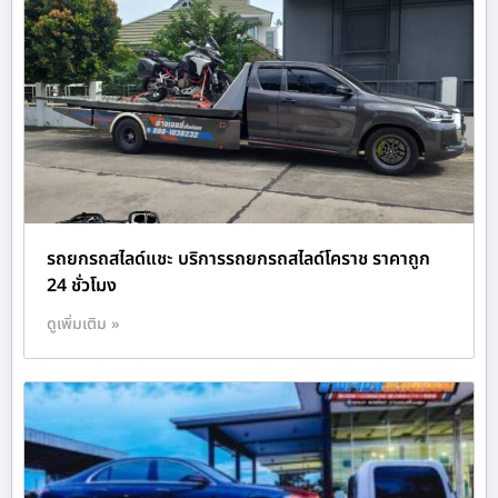
รถยกรถสไลด์แชะ บริการรถยกรถสไลด์โคราช ราคาถูก
24 ชั่วโมง
ดูเพิ่มเติม »