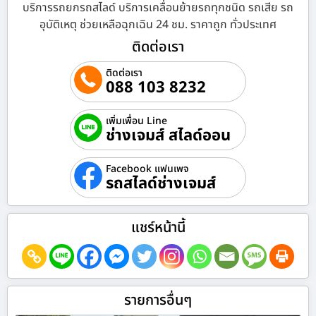
บริการรถยกรถสไลด์ บริการ​เคลื่อนย้ายรถทุกชนิด​ รถเสีย รถ
อุบัติเหตุ ช่วยเหลือฉุกเฉิน 24 ชม. ราคาถูก ทั่วประเทศ
ติดต่อเรา
ติดต่อเรา
088 103 8232
เพิ่มเพื่อน Line
ช่างเจมส์ สไลด์ออน
Facebook แฟนเพจ
รถสไลด์ช่างเจมส์
แชร์หน้านี้
รายการอื่นๆ