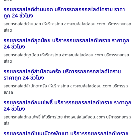
รถยกรถสไลด์ด่านนอก บริการรถยกรถสไลด์โคราช ราคา
ถูก 24 ชั่วโมง
รถยกรถสไลด์ด่านนอก ให้บริการโดย ช่างเจมส์สไลด์ออน.com บริการรถยกรถ
สไลด
รถยกรถสไลด์กุดน้อย บริการรถยกรถสไลด์โคราช ราคาถูก
24 ชั่วโมง
รถยกรถสไลด์กุดน้อย ให้บริการโดย ช่างเจมส์สไลด์ออน.com บริการรถยกรถ
สไลด
รถยกรถสไลด์สำนักตะคร้อ บริการรถยกรถสไลด์โคราช
ราคาถูก 24 ชั่วโมง
รถยกรถสไลด์สำนักตะคร้อ ให้บริการโดย ช่างเจมส์สไลด์ออน.com บริการรถ
ยกรถ
รถยกรถสไลด์ถนนโพธิ์ บริการรถยกรถสไลด์โคราช ราคาถูก
24 ชั่วโมง
รถยกรถสไลด์ถนนโพธิ์ ให้บริการโดย ช่างเจมส์สไลด์ออน.com บริการรถยกรถ
สไล
รถยกรถสไลด์โนนเมืองพัฒนา บริการรถยกรถสไลด์โคราช