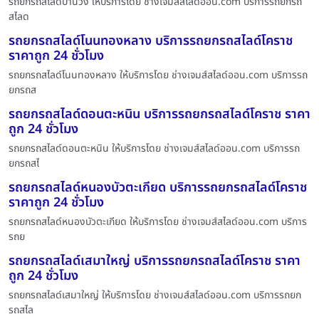
รถยกรถสไลด์บ้านวัง ให้บริการโดย ช่างเจมส์สไลด์ออน.com บริการรถยกรถ
สไลด
รถยกรถสไลด์โนนทองหลาง บริการรถยกรถสไลด์โคราช
ราคาถูก 24 ชั่วโมง
รถยกรถสไลด์โนนทองหลาง ให้บริการโดย ช่างเจมส์สไลด์ออน.com บริการรถ
ยกรถส
รถยกรถสไลด์ดอนตะหนิน บริการรถยกรถสไลด์โคราช ราคา
ถูก 24 ชั่วโมง
รถยกรถสไลด์ดอนตะหนิน ให้บริการโดย ช่างเจมส์สไลด์ออน.com บริการรถ
ยกรถสไ
รถยกรถสไลด์หนองบัวตะเกียด บริการรถยกรถสไลด์โคราช
ราคาถูก 24 ชั่วโมง
รถยกรถสไลด์หนองบัวตะเกียด ให้บริการโดย ช่างเจมส์สไลด์ออน.com บริการ
รถย
รถยกรถสไลด์เสมาใหญ่ บริการรถยกรถสไลด์โคราช ราคา
ถูก 24 ชั่วโมง
รถยกรถสไลด์เสมาใหญ่ ให้บริการโดย ช่างเจมส์สไลด์ออน.com บริการรถยก
รถสไล