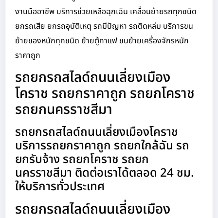
งาน​มืออาชีพ​ บริการช่วยเหลือฉุกเฉิน ​เคลื่อนย้ายรถทุกชนิด​
ยกรถเสีย ยกรถอุบัติเหตุ​ รถมีปัญหา​ รถติดหล่ม บริการขน
ย้ายของหนักทุกชนิด ย้ายตู้กาแฟ ขนย้ายเครื่องจักรหนัก
ราคาถูก
รถยกรถสไลด์ถนนเลี่ยงเมือง
โคราช รถยกราคาถูก รถยกโคราช
รถยกนครราชสีมา
รถยกรถสไลด์ถนนเลี่ยงเมืองโคราช
บริการรถยกราคาถูก รถยกใกล้ฉัน รถ
ยกรับจ้าง รถยกโคราช รถยก
นครราชสีมา ติดต่อเราได้ตลอด 24 ชม.
ให้บริการทั่วประเทศ
รถยกรถสไลด์ถนนเลี่ยงเมือง