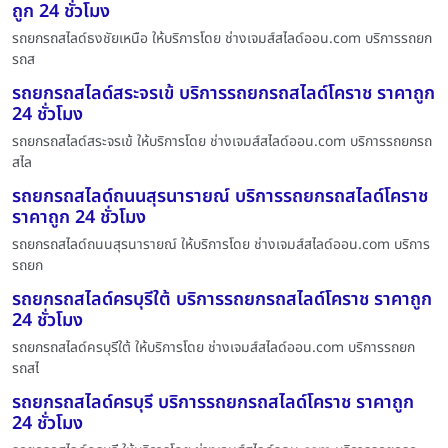
ถูก 24 ชั่วโมง
รถยกรถสไลด์ธงชัยเหนือ ให้บริการโดย ช่างเจมส์สไลด์ออน.com บริการรถยก
รถส
รถยกรถสไลด์สระจรเข้ บริการรถยกรถสไลด์โคราช ราคาถูก
24 ชั่วโมง
รถยกรถสไลด์สระจรเข้ ให้บริการโดย ช่างเจมส์สไลด์ออน.com บริการรถยกรถ
สไล
รถยกรถสไลด์ถนนสุรนารายณ์ บริการรถยกรถสไลด์โคราช
ราคาถูก 24 ชั่วโมง
รถยกรถสไลด์ถนนสุรนารายณ์ ให้บริการโดย ช่างเจมส์สไลด์ออน.com บริการ
รถยก
รถยกรถสไลด์ครบุรีใต้ บริการรถยกรถสไลด์โคราช ราคาถูก
24 ชั่วโมง
รถยกรถสไลด์ครบุรีใต้ ให้บริการโดย ช่างเจมส์สไลด์ออน.com บริการรถยก
รถสไ
รถยกรถสไลด์ครบุรี บริการรถยกรถสไลด์โคราช ราคาถูก
24 ชั่วโมง