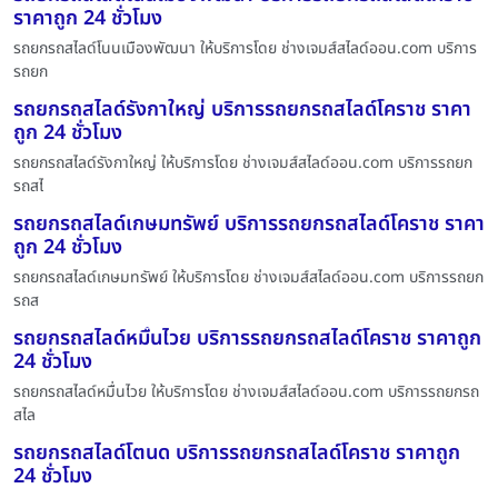
ราคาถูก 24 ชั่วโมง
รถยกรถสไลด์โนนเมืองพัฒนา ให้บริการโดย ช่างเจมส์สไลด์ออน.com บริการ
รถยก
รถยกรถสไลด์รังกาใหญ่ บริการรถยกรถสไลด์โคราช ราคา
ถูก 24 ชั่วโมง
รถยกรถสไลด์รังกาใหญ่ ให้บริการโดย ช่างเจมส์สไลด์ออน.com บริการรถยก
รถสไ
รถยกรถสไลด์เกษมทรัพย์ บริการรถยกรถสไลด์โคราช ราคา
ถูก 24 ชั่วโมง
รถยกรถสไลด์เกษมทรัพย์ ให้บริการโดย ช่างเจมส์สไลด์ออน.com บริการรถยก
รถส
รถยกรถสไลด์หมื่นไวย บริการรถยกรถสไลด์โคราช ราคาถูก
24 ชั่วโมง
รถยกรถสไลด์หมื่นไวย ให้บริการโดย ช่างเจมส์สไลด์ออน.com บริการรถยกรถ
สไล
รถยกรถสไลด์โตนด บริการรถยกรถสไลด์โคราช ราคาถูก
24 ชั่วโมง