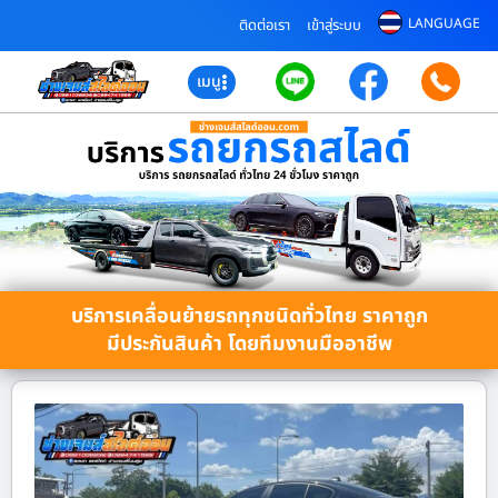
LANGUAGE
ติดต่อเรา
เข้าสู่ระบบ
เมนู
บริการ​เคลื่อน​ย้าย​รถ​ทุกชนิด​ทั่วไทย ราคา​ถูก​
มีประกันสินค้า โดยทีมงาน​มืออาชีพ​