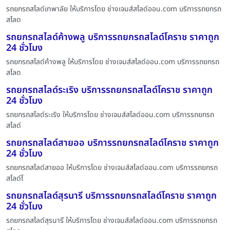
รถยกรถสไลด์เทพาลัย ให้บริการโดย ช่างเจมส์สไลด์ออน.com บริการรถยกรถ
สไลด
รถยกรถสไลด์ค้างพลู บริการรถยกรถสไลด์โคราช ราคาถูก
24 ชั่วโมง
รถยกรถสไลด์ค้างพลู ให้บริการโดย ช่างเจมส์สไลด์ออน.com บริการรถยกรถ
สไลด
รถยกรถสไลด์ระเริง บริการรถยกรถสไลด์โคราช ราคาถูก
24 ชั่วโมง
รถยกรถสไลด์ระเริง ให้บริการโดย ช่างเจมส์สไลด์ออน.com บริการรถยกรถ
สไลด์
รถยกรถสไลด์สายออ บริการรถยกรถสไลด์โคราช ราคาถูก
24 ชั่วโมง
รถยกรถสไลด์สายออ ให้บริการโดย ช่างเจมส์สไลด์ออน.com บริการรถยกรถ
สไลด์โ
รถยกรถสไลด์สุรนารี บริการรถยกรถสไลด์โคราช ราคาถูก
24 ชั่วโมง
รถยกรถสไลด์สุรนารี ให้บริการโดย ช่างเจมส์สไลด์ออน.com บริการรถยกรถ