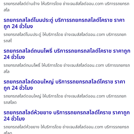
รถยกรถสไลด์ด่านช้าง ให้บริการโดย ช่างเจมส์สไลด์ออน.com บริการรถยกรถ
สไล
รถยกรถสไลด์โนนประดู่ บริการรถยกรถสไลด์โคราช ราคา
ถูก 24 ชั่วโมง
รถยกรถสไลด์โนนประดู่ ให้บริการโดย ช่างเจมส์สไลด์ออน.com บริการรถยก
รถสไ
รถยกรถสไลด์ถนนโพธิ์ บริการรถยกรถสไลด์โคราช ราคาถูก
24 ชั่วโมง
รถยกรถสไลด์ถนนโพธิ์ ให้บริการโดย ช่างเจมส์สไลด์ออน.com บริการรถยกรถ
สไล
รถยกรถสไลด์ดอนใหญ่ บริการรถยกรถสไลด์โคราช ราคา
ถูก 24 ชั่วโมง
รถยกรถสไลด์ดอนใหญ่ ให้บริการโดย ช่างเจมส์สไลด์ออน.com บริการรถยก
รถสไลด
รถยกรถสไลด์ห้วยยาง บริการรถยกรถสไลด์โคราช ราคาถูก
24 ชั่วโมง
รถยกรถสไลด์ห้วยยาง ให้บริการโดย ช่างเจมส์สไลด์ออน.com บริการรถยกรถ
สไลด