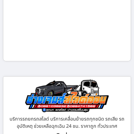
บริการรถยกรถสไลด์ บริการ​เคลื่อนย้ายรถทุกชนิด​ รถเสีย รถ
อุบัติเหตุ ช่วยเหลือฉุกเฉิน 24 ชม. ราคาถูก ทั่วประเทศ