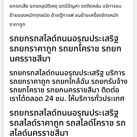
ยกรถเสีย ยกรถอุบัติเหตุ​ รถมีปัญหา​ รถติดหล่ม บริการขน
ย้ายของหนักทุกชนิด ย้ายตู้กาแฟ ขนย้ายเครื่องจักรหนัก
ราคาถูก
รถยกรถสไลด์ถนนอรุณประเสริฐ
รถยกราคาถูก รถยกโคราช รถยก
นครราชสีมา
รถยกรถสไลด์ถนนอรุณประเสริฐ บริการ
รถยกราคาถูก รถยกใกล้ฉัน รถยกรับจ้าง
รถยกโคราช รถยกนครราชสีมา ติดต่อ
เราได้ตลอด 24 ชม. ให้บริการทั่วประเทศ
รถยกรถสไลด์ถนนอรุณประเสริฐ
รถสไลด์ราคาถูก รถสไลด์โคราช รถ
สไลด์นครราชสีมา