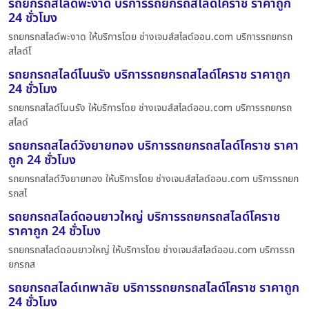
รถยกรถสไลด์พะงาด บริการรถยกรถสไลด์โคราช ราคาถูก
24 ชั่วโมง
รถยกรถสไลด์พะงาด ให้บริการโดย ช่างเจมส์สไลด์ออน.com บริการรถยกรถ
สไลด์โ
รถยกรถสไลด์โนนรัง บริการรถยกรถสไลด์โคราช ราคาถูก
24 ชั่วโมง
รถยกรถสไลด์โนนรัง ให้บริการโดย ช่างเจมส์สไลด์ออน.com บริการรถยกรถ
สไลด์
รถยกรถสไลด์วังยายทอง บริการรถยกรถสไลด์โคราช ราคา
ถูก 24 ชั่วโมง
รถยกรถสไลด์วังยายทอง ให้บริการโดย ช่างเจมส์สไลด์ออน.com บริการรถยก
รถสไ
รถยกรถสไลด์ดอนยาวใหญ่ บริการรถยกรถสไลด์โคราช
ราคาถูก 24 ชั่วโมง
รถยกรถสไลด์ดอนยาวใหญ่ ให้บริการโดย ช่างเจมส์สไลด์ออน.com บริการรถ
ยกรถส
รถยกรถสไลด์เทพาลัย บริการรถยกรถสไลด์โคราช ราคาถูก
24 ชั่วโมง