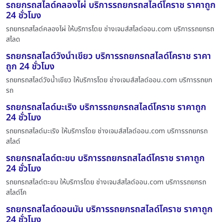
รถยกรถสไลด์คลองไผ่ บริการรถยกรถสไลด์โคราช ราคาถูก
24 ชั่วโมง
รถยกรถสไลด์คลองไผ่ ให้บริการโดย ช่างเจมส์สไลด์ออน.com บริการรถยกรถ
สไลด
รถยกรถสไลด์วังน้ำเขียว บริการรถยกรถสไลด์โคราช ราคา
ถูก 24 ชั่วโมง
รถยกรถสไลด์วังน้ำเขียว ให้บริการโดย ช่างเจมส์สไลด์ออน.com บริการรถยก
รถ
รถยกรถสไลด์มะเริง บริการรถยกรถสไลด์โคราช ราคาถูก
24 ชั่วโมง
รถยกรถสไลด์มะเริง ให้บริการโดย ช่างเจมส์สไลด์ออน.com บริการรถยกรถ
สไลด์
รถยกรถสไลด์ตะขบ บริการรถยกรถสไลด์โคราช ราคาถูก
24 ชั่วโมง
รถยกรถสไลด์ตะขบ ให้บริการโดย ช่างเจมส์สไลด์ออน.com บริการรถยกรถ
สไลด์โค
รถยกรถสไลด์ดอนมัน บริการรถยกรถสไลด์โคราช ราคาถูก
24 ชั่วโมง