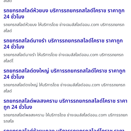
สไลด
รถยกรถสไลด์ห้วยบง บริการรถยกรถสไลด์โคราช ราคาถูก
24 ชั่วโมง
รถยกรถสไลด์ห้วยบง ให้บริการโดย ช่างเจมส์สไลด์ออน.com บริการรถยกรถ
สไลด์
รถยกรถสไลด์นางรำ บริการรถยกรถสไลด์โคราช ราคาถูก
24 ชั่วโมง
รถยกรถสไลด์นางรำ ให้บริการโดย ช่างเจมส์สไลด์ออน.com บริการรถยกรถ
สไลด์โ
รถยกรถสไลด์ดงใหญ่ บริการรถยกรถสไลด์โคราช ราคาถูก
24 ชั่วโมง
รถยกรถสไลด์ดงใหญ่ ให้บริการโดย ช่างเจมส์สไลด์ออน.com บริการรถยกรถ
สไลด์
รถยกรถสไลด์พลสงคราม บริการรถยกรถสไลด์โคราช ราคา
ถูก 24 ชั่วโมง
รถยกรถสไลด์พลสงคราม ให้บริการโดย ช่างเจมส์สไลด์ออน.com บริการรถยก
รถสไล