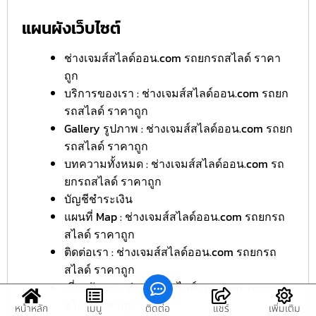
แผนผังเว็บไซต์
ช่างเจมส์สไลด์ออน.com รถยกรถสไลด์ ราคา
ถูก
บริการของเรา : ช่างเจมส์สไลด์ออน.com รถยก
รถสไลด์ ราคาถูก
Gallery รูปภาพ : ช่างเจมส์สไลด์ออน.com รถยก
รถสไลด์ ราคาถูก
บทความทั้งหมด : ช่างเจมส์สไลด์ออน.com รถ
ยกรถสไลด์ ราคาถูก
บัญชีชำระเงิน
แผนที่ Map : ช่างเจมส์สไลด์ออน.com รถยกรถ
สไลด์ ราคาถูก
ติดต่อเรา : ช่างเจมส์สไลด์ออน.com รถยกรถ
สไลด์ ราคาถูก
เกี่ยวกับเรา : ช่างเจมส์สไลด์ออน.com รถยกรถ
สไลด์ ราคาถูก
หน้าหลัก
เมนู
ติดต่อ
แชร์
เพิ่มเติม