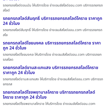
รถยกรถสไลด์ดอนมัน ให้บริการโดย ช่างเจมส์สไลด์ออน.com บริการรถยกรถ
สไลด์
รถยกรถสไลด์สัมฤทธิ์ บริการรถยกรถสไลด์โคราช ราคาถูก
24 ชั่วโมง
รถยกรถสไลด์สัมฤทธิ์ ให้บริการโดย ช่างเจมส์สไลด์ออน.com บริการรถยกรถ
สไล
รถยกรถสไลด์ไชยมงคล บริการรถยกรถสไลด์โคราช ราคา
ถูก 24 ชั่วโมง
รถยกรถสไลด์ไชยมงคล ให้บริการโดย ช่างเจมส์สไลด์ออน.com บริการรถยก
รถสไลด
รถยกรถสไลด์ขามสะแกแสง บริการรถยกรถสไลด์โคราช
ราคาถูก 24 ชั่วโมง
รถยกรถสไลด์ขามสะแกแสง ให้บริการโดย ช่างเจมส์สไลด์ออน.com บริการรถ
ยกรถส
รถยกรถสไลด์โรงพยาบาลโคราช บริการรถยกรถสไลด์
โคราช ราคาถูก 24 ชั่วโมง
รถยกรถสไลด์โรงพยาบาลโคราช ให้บริการโดย ช่างเจมส์สไลด์ออน.com