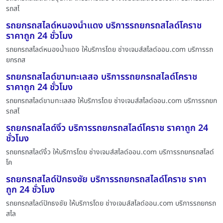
รถสไ
รถยกรถสไลด์หนองน้ำแดง บริการรถยกรถสไลด์โคราช
ราคาถูก 24 ชั่วโมง
รถยกรถสไลด์หนองน้ำแดง ให้บริการโดย ช่างเจมส์สไลด์ออน.com บริการรถ
ยกรถส
รถยกรถสไลด์ขามทะเลสอ บริการรถยกรถสไลด์โคราช
ราคาถูก 24 ชั่วโมง
รถยกรถสไลด์ขามทะเลสอ ให้บริการโดย ช่างเจมส์สไลด์ออน.com บริการรถยก
รถสไ
รถยกรถสไลด์งิ้ว บริการรถยกรถสไลด์โคราช ราคาถูก 24
ชั่วโมง
รถยกรถสไลด์งิ้ว ให้บริการโดย ช่างเจมส์สไลด์ออน.com บริการรถยกรถสไลด์
โค
รถยกรถสไลด์ปักธงชัย บริการรถยกรถสไลด์โคราช ราคา
ถูก 24 ชั่วโมง
รถยกรถสไลด์ปักธงชัย ให้บริการโดย ช่างเจมส์สไลด์ออน.com บริการรถยกรถ
สไล