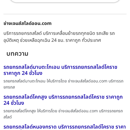
ช่างเจมส์สไลด์ออน.com
บริการรถยกรถสไลด์ บริการ​เคลื่อนย้ายรถทุกชนิด​ รถเสีย รถ
อุบัติเหตุ ช่วยเหลือฉุกเฉิน 24 ชม. ราคาถูก ทั่วประเทศ
บทความ
รถยกรถสไลด์มาบตะโกเอน บริการรถยกรถสไลด์โคราช
ราคาถูก 24 ชั่วโมง
รถยกรถสไลด์มาบตะโกเอน ให้บริการโดย ช่างเจมส์สไลด์ออน.com บริการรถ
ยกรถส
รถยกรถสไลด์โคกสูง บริการรถยกรถสไลด์โคราช ราคาถูก
24 ชั่วโมง
รถยกรถสไลด์โคกสูง ให้บริการโดย ช่างเจมส์สไลด์ออน.com บริการรถยกรถ
สไลด์
รถยกรถสไลด์หนองกราด บริการรถยกรถสไลด์โคราช ราคา