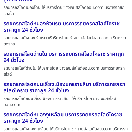
รถยกรถสไลด์เมืองโดน ให้บริการโดย ช่างเจมส์สไลด์ออน.com บริการรถยก
รถสไล
รถยกรถสไลด์หนองหัวแรต บริการรถยกรถสไลด์โคราช
ราคาถูก 24 ชั่วโมง
รถยกรถสไลด์หนองหัวแรต ให้บริการโดย ช่างเจมส์สไลด์ออน.com บริการรถ
ยกรถส
รถยกรถสไลด์ด่านใน บริการรถยกรถสไลด์โคราช ราคาถูก
24 ชั่วโมง
รถยกรถสไลด์ด่านใน ให้บริการโดย ช่างเจมส์สไลด์ออน.com บริการรถยกรถ
สไลด์
รถยกรถสไลด์ถนนเลี่ยงเมืองนครราชสีมา บริการรถยกรถ
สไลด์โคราช ราคาถูก 24 ชั่วโมง
รถยกรถสไลด์ถนนเลี่ยงเมืองนครราชสีมา ให้บริการโดย ช่างเจมส์สไลด์
ออน.com
รถยกรถสไลด์หนองงูเหลือม บริการรถยกรถสไลด์โคราช
ราคาถูก 24 ชั่วโมง
รถยกรถสไลด์หนองงูเหลือม ให้บริการโดย ช่างเจมส์สไลด์ออน.com บริการรถ