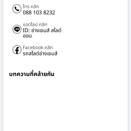
โทร คลิก
088 103 8232
แอดไลน์ คลิก
ID: ช่างเจมส์ สไลด์
ออน
Facebook คลิก
รถสไลด์ช่างเจมส์
บทความที่คล้ายกัน