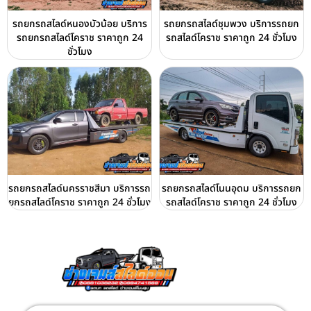
รถยกรถสไลด์หนองบัวน้อย บริการ
รถยกรถสไลด์ชุมพวง บริการรถยก
รถยกรถสไลด์โคราช ราคาถูก 24
รถสไลด์โคราช ราคาถูก 24 ชั่วโมง
ชั่วโมง
รถยกรถสไลด์นครราชสีมา บริการรถ
รถยกรถสไลด์โนนอุดม บริการรถยก
ยกรถสไลด์โคราช ราคาถูก 24 ชั่วโมง
รถสไลด์โคราช ราคาถูก 24 ชั่วโมง