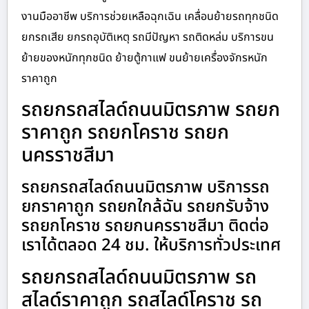
งาน​มืออาชีพ​ บริการช่วยเหลือฉุกเฉิน ​เคลื่อนย้ายรถทุกชนิด​
ยกรถเสีย ยกรถอุบัติเหตุ​ รถมีปัญหา​ รถติดหล่ม บริการขน
ย้ายของหนักทุกชนิด ย้ายตู้กาแฟ ขนย้ายเครื่องจักรหนัก
ราคาถูก
รถยกรถสไลด์ถนนมิตรภาพ รถยก
ราคาถูก รถยกโคราช รถยก
นครราชสีมา
รถยกรถสไลด์ถนนมิตรภาพ บริการรถ
ยกราคาถูก รถยกใกล้ฉัน รถยกรับจ้าง
รถยกโคราช รถยกนครราชสีมา ติดต่อ
เราได้ตลอด 24 ชม. ให้บริการทั่วประเทศ
รถยกรถสไลด์ถนนมิตรภาพ รถ
สไลด์ราคาถูก รถสไลด์โคราช รถ