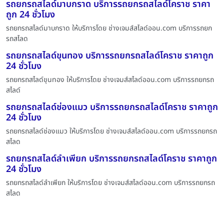
รถยกรถสไลด์มาบกราด บริการรถยกรถสไลด์โคราช ราคา
ถูก 24 ชั่วโมง
รถยกรถสไลด์มาบกราด ให้บริการโดย ช่างเจมส์สไลด์ออน.com บริการรถยก
รถสไลด
รถยกรถสไลด์ขุนทอง บริการรถยกรถสไลด์โคราช ราคาถูก
24 ชั่วโมง
รถยกรถสไลด์ขุนทอง ให้บริการโดย ช่างเจมส์สไลด์ออน.com บริการรถยกรถ
สไลด์
รถยกรถสไลด์ช่องแมว บริการรถยกรถสไลด์โคราช ราคาถูก
24 ชั่วโมง
รถยกรถสไลด์ช่องแมว ให้บริการโดย ช่างเจมส์สไลด์ออน.com บริการรถยกรถ
สไลด
รถยกรถสไลด์ลำเพียก บริการรถยกรถสไลด์โคราช ราคาถูก
24 ชั่วโมง
รถยกรถสไลด์ลำเพียก ให้บริการโดย ช่างเจมส์สไลด์ออน.com บริการรถยกรถ
สไลด