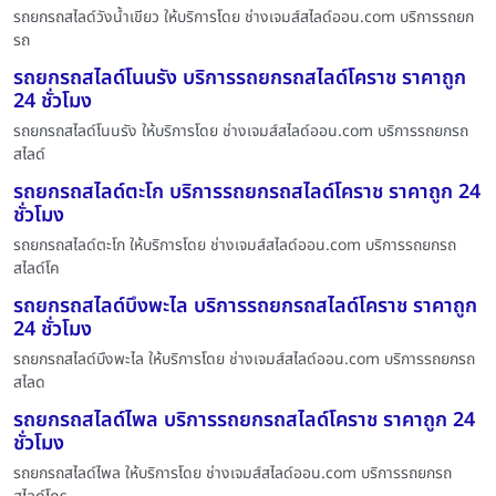
รถยกรถสไลด์วังน้ำเขียว ให้บริการโดย ช่างเจมส์สไลด์ออน.com บริการรถยก
รถ
รถยกรถสไลด์โนนรัง บริการรถยกรถสไลด์โคราช ราคาถูก
24 ชั่วโมง
รถยกรถสไลด์โนนรัง ให้บริการโดย ช่างเจมส์สไลด์ออน.com บริการรถยกรถ
สไลด์
รถยกรถสไลด์ตะโก บริการรถยกรถสไลด์โคราช ราคาถูก 24
ชั่วโมง
รถยกรถสไลด์ตะโก ให้บริการโดย ช่างเจมส์สไลด์ออน.com บริการรถยกรถ
สไลด์โค
รถยกรถสไลด์บึงพะไล บริการรถยกรถสไลด์โคราช ราคาถูก
24 ชั่วโมง
รถยกรถสไลด์บึงพะไล ให้บริการโดย ช่างเจมส์สไลด์ออน.com บริการรถยกรถ
สไลด
รถยกรถสไลด์ไพล บริการรถยกรถสไลด์โคราช ราคาถูก 24
ชั่วโมง
รถยกรถสไลด์ไพล ให้บริการโดย ช่างเจมส์สไลด์ออน.com บริการรถยกรถ