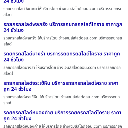
24 ชั่วโมง
รถยกรถสไลด์วังกะทะ ให้บริการโดย ช่างเจมส์สไลด์ออน.com บริการรถยกรถ
สไลด
รถยกรถสไลด์พลกรัง บริการรถยกรถสไลด์โคราช ราคาถูก
24 ชั่วโมง
รถยกรถสไลด์พลกรัง ให้บริการโดย ช่างเจมส์สไลด์ออน.com บริการรถยกรถ
สไลด์
รถยกรถสไลด์นางรำ บริการรถยกรถสไลด์โคราช ราคาถูก
24 ชั่วโมง
รถยกรถสไลด์นางรำ ให้บริการโดย ช่างเจมส์สไลด์ออน.com บริการรถยกรถ
สไลด์โ
รถยกรถสไลด์จระเข้หิน บริการรถยกรถสไลด์โคราช ราคา
ถูก 24 ชั่วโมง
รถยกรถสไลด์จระเข้หิน ให้บริการโดย ช่างเจมส์สไลด์ออน.com บริการรถยก
รถสไ
รถยกรถสไลด์หนองค่าย บริการรถยกรถสไลด์โคราช ราคา
ถูก 24 ชั่วโมง
รถยกรถสไลด์หนองค่าย ให้บริการโดย ช่างเจมส์สไลด์ออน.com บริการรถยก