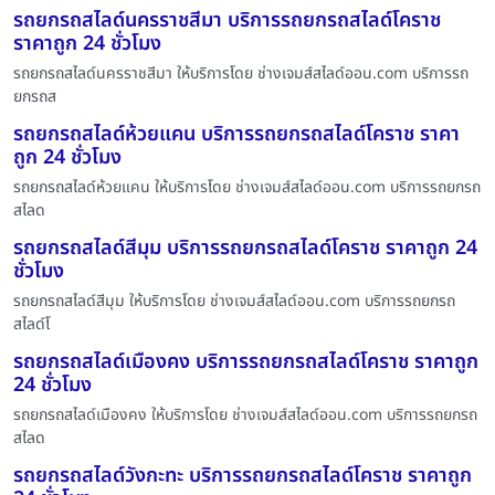
รถยกรถสไลด์นครราชสีมา บริการรถยกรถสไลด์โคราช
ราคาถูก 24 ชั่วโมง
รถยกรถสไลด์นครราชสีมา ให้บริการโดย ช่างเจมส์สไลด์ออน.com บริการรถ
ยกรถส
รถยกรถสไลด์ห้วยแคน บริการรถยกรถสไลด์โคราช ราคา
ถูก 24 ชั่วโมง
รถยกรถสไลด์ห้วยแคน ให้บริการโดย ช่างเจมส์สไลด์ออน.com บริการรถยกรถ
สไลด
รถยกรถสไลด์สีมุม บริการรถยกรถสไลด์โคราช ราคาถูก 24
ชั่วโมง
รถยกรถสไลด์สีมุม ให้บริการโดย ช่างเจมส์สไลด์ออน.com บริการรถยกรถ
สไลด์โ
รถยกรถสไลด์เมืองคง บริการรถยกรถสไลด์โคราช ราคาถูก
24 ชั่วโมง
รถยกรถสไลด์เมืองคง ให้บริการโดย ช่างเจมส์สไลด์ออน.com บริการรถยกรถ
สไลด
รถยกรถสไลด์วังกะทะ บริการรถยกรถสไลด์โคราช ราคาถูก