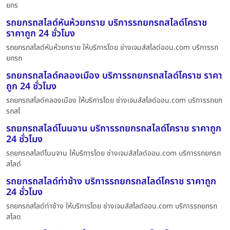
ยกร
รถยกรถสไลด์หันห้วยทราย บริการรถยกรถสไลด์โคราช
ราคาถูก 24 ชั่วโมง
รถยกรถสไลด์หันห้วยทราย ให้บริการโดย ช่างเจมส์สไลด์ออน.com บริการรถ
ยกรถ
รถยกรถสไลด์คลองเมือง บริการรถยกรถสไลด์โคราช ราคา
ถูก 24 ชั่วโมง
รถยกรถสไลด์คลองเมือง ให้บริการโดย ช่างเจมส์สไลด์ออน.com บริการรถยก
รถสไ
รถยกรถสไลด์โนนจาน บริการรถยกรถสไลด์โคราช ราคาถูก
24 ชั่วโมง
รถยกรถสไลด์โนนจาน ให้บริการโดย ช่างเจมส์สไลด์ออน.com บริการรถยกรถ
สไลด์
รถยกรถสไลด์ท่าช้าง บริการรถยกรถสไลด์โคราช ราคาถูก
24 ชั่วโมง
รถยกรถสไลด์ท่าช้าง ให้บริการโดย ช่างเจมส์สไลด์ออน.com บริการรถยกรถ
สไลด