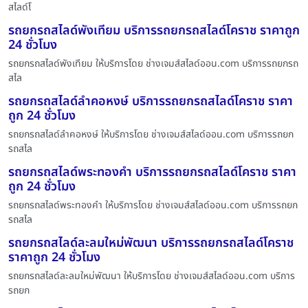
สไลด์โ
รถยกรถสไลด์พังเทียม บริการรถยกรถสไลด์โคราช ราคาถูก
24 ชั่วโมง
รถยกรถสไลด์พังเทียม ให้บริการโดย ช่างเจมส์สไลด์ออน.com บริการรถยกรถ
สไล
รถยกรถสไลด์ลำคอหงษ์ บริการรถยกรถสไลด์โคราช ราคา
ถูก 24 ชั่วโมง
รถยกรถสไลด์ลำคอหงษ์ ให้บริการโดย ช่างเจมส์สไลด์ออน.com บริการรถยก
รถสไล
รถยกรถสไลด์พระทองคำ บริการรถยกรถสไลด์โคราช ราคา
ถูก 24 ชั่วโมง
รถยกรถสไลด์พระทองคำ ให้บริการโดย ช่างเจมส์สไลด์ออน.com บริการรถยก
รถสไล
รถยกรถสไลด์ละลมใหม่พัฒนา บริการรถยกรถสไลด์โคราช
ราคาถูก 24 ชั่วโมง
รถยกรถสไลด์ละลมใหม่พัฒนา ให้บริการโดย ช่างเจมส์สไลด์ออน.com บริการ
รถยก