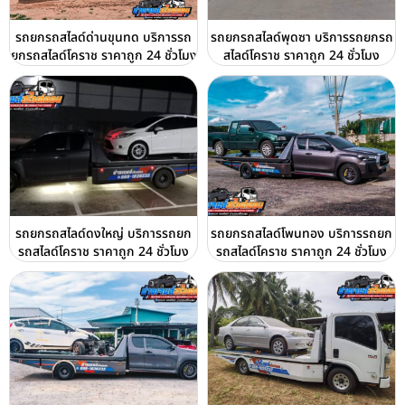
รถยกรถสไลด์ด่านขุนทด บริการรถ
รถยกรถสไลด์พุดซา บริการรถยกรถ
ยกรถสไลด์โคราช ราคาถูก 24 ชั่วโมง
สไลด์โคราช ราคาถูก 24 ชั่วโมง
รถยกรถสไลด์ดงใหญ่ บริการรถยก
รถยกรถสไลด์โพนทอง บริการรถยก
รถสไลด์โคราช ราคาถูก 24 ชั่วโมง
รถสไลด์โคราช ราคาถูก 24 ชั่วโมง