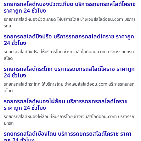
รถยกรถสไลด์หนองบัวตะเกียด บริการรถยกรถสไลด์โคราช
ราคาถูก 24 ชั่วโมง
รถยกรถสไลด์หนองบัวตะเกียด ให้บริการโดย ช่างเจมส์สไลด์ออน.com บริการ
รถย
รถยกรถสไลด์บึงปรือ บริการรถยกรถสไลด์โคราช ราคาถูก
24 ชั่วโมง
รถยกรถสไลด์บึงปรือ ให้บริการโดย ช่างเจมส์สไลด์ออน.com บริการรถยกรถ
สไลด
รถยกรถสไลด์กระโทก บริการรถยกรถสไลด์โคราช ราคาถูก
24 ชั่วโมง
รถยกรถสไลด์กระโทก ให้บริการโดย ช่างเจมส์สไลด์ออน.com บริการรถยกรถ
สไลด์
รถยกรถสไลด์หนองไผ่ล้อม บริการรถยกรถสไลด์โคราช
ราคาถูก 24 ชั่วโมง
รถยกรถสไลด์หนองไผ่ล้อม ให้บริการโดย ช่างเจมส์สไลด์ออน.com บริการรถ
ยกรถ
รถยกรถสไลด์เมืองโดน บริการรถยกรถสไลด์โคราช ราคา
ถูก 24 ชั่วโมง