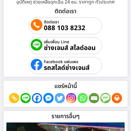
อุบัติเหตุ ช่วยเหลือฉุกเฉิน 24 ชม. ราคาถูก ทั่วประเทศ
ติดต่อเรา
ติดต่อเรา
088 103 8232
เพิ่มเพื่อน Line
ช่างเจมส์ สไลด์ออน
Facebook แฟนเพจ
รถสไลด์ช่างเจมส์
แชร์หน้านี้
รายการอื่นๆ