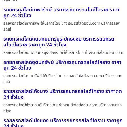
สไลด์โคร
รถยกรถสไลด์เทพารักษ์ บริการรถยกรถสไลด์โคราช ราคา
ถูก 24 ชั่วโมง
รถยกรถสไลด์เทพารักษ์ ให้บริการโดย ช่างเจมส์สไลด์ออน.com บริการรถยก
รถสไ
รถยกรถสไลด์ถนนกบินทร์บุรี-ปักธงชัย บริการรถยกรถ
สไลด์โคราช ราคาถูก 24 ชั่วโมง
รถยกรถสไลด์ถนนกบินทร์บุรี-ปักธงชัย ให้บริการโดย ช่างเจมส์สไลด์ออน.com
รถยกรถสไลด์อุดมทรัพย์ บริการรถยกรถสไลด์โคราช ราคา
ถูก 24 ชั่วโมง
รถยกรถสไลด์อุดมทรัพย์ ให้บริการโดย ช่างเจมส์สไลด์ออน.com บริการรถยก
รถส
รถยกรถสไลด์โค้งยาง บริการรถยกรถสไลด์โคราช ราคาถูก
24 ชั่วโมง
รถยกรถสไลด์โค้งยาง ให้บริการโดย ช่างเจมส์สไลด์ออน.com บริการรถยกรถ
สไลด
รถยกรถสไลด์โป่งแดง บริการรถยกรถสไลด์โคราช ราคาถูก
24 ชั่วโมง